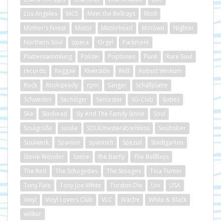
Los Angeles
MC5
Meet the Bellrays
Mod
Mother's Finest
Motör
Motörhead
Motown
Nighter
Northern Soul
opera
Orgel
Parliment
Plattensammlung
Polizei
Poptones
Punk
Rare Soul
records
Reggae
Riverside
RnB
Robert Vennum
Rock
Rocksteady
rpm
Sänger
Schallplatte
Schweden
Sechziger
Semester
SG-Club
Sixties
Ska
Skinhead
Sly And The Family Stone
Soul
Soulgröße
soulie
SOULmesterabschluss
Soultober
Soulwerk
Spanien
spanisch
Spezial
Stadtgarten
Stevie Wonder
Szene
the Barfly
The BellRays
The Red
The Schogettes
The Stooges
Tina Turner
Tony Fate
Tony Joe White
Torsten Dix
Uni
USA
Vinyl
Vinyl Lovers Club
VLC
Wache
White & Black
willkür