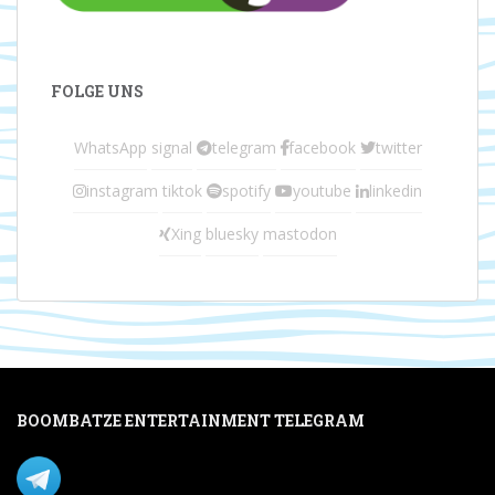
FOLGE UNS
WhatsApp
signal
telegram
facebook
twitter
instagram
tiktok
spotify
youtube
linkedin
Xing
bluesky
mastodon
BOOMBATZE ENTERTAINMENT TELEGRAM
Verpasse nichts per Telegram!