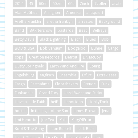
2014
45
60er
60ern
60s
7inch
7zoller
acab
Alan McGhee.
Allnighter
Amerika
antiquiert
Aretha Franklin
aretha franklyn
arrested
Background
Band
BARftershow
bastards
Beat
Bellrays
Betty Davis
Black Lightning
Blech
Blues
Bob
BOB & LISA
Bob Venuum
Boogaloo
Bühne
Cargo
cops
Creation Records
Detroit
Dr. McCoy
Dusty Springfield
Earth Wind And Fire
Eburg
Engelsburg
englisch
Ensemble
Erfurt
Extraklasse
Fargo
Festnahme
Floorshakers
Freude
Funk
Funkadelic
Grand Fury
Hard Sweet and Sticky
Have a Little Faith
heiß
Hendrixian
HonkyTonk
hostel
In the Light of the Sun
James Brown
Jena
Jimi Hendrix
Joe Tex
Kalt
KingOfErfurt
Kool & The Gang
Leon Russell
Let It Blast
Lisa & The Lips
Lisa Keak
Lisa Kekaula
Live