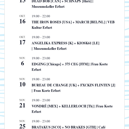
13
DEAD BOB [CAN] + SCHNAPS [Harz] |
Museumskeller Erfurt
OKT.
19:00
-
22:00
16
THE IRON ROSES [USA] + MARCH [BEL/NL] | VEB
Kultur Erfurt
OKT.
19:00
-
23:00
17
ANGELIKA EXPRESS [K] + KIOSK61 [LE]
| Museumskeller Erfurt
NOV.
19:00
-
23:00
6
EDGING [Chicago] + 375 CEG [FFM] | Frau Korte
Erfurt
NOV.
19:00
-
23:00
10
BUREAU DE CHANGE [UK] + FXCKIN FLINTEN [J]
| Frau Korte Erfurt
NOV.
19:00
-
23:00
21
VONDRÉ [MEX] + KELLERLOCH [Th] | Frau Korte
Erfurt
NOV.
19:00
-
23:00
25
BRATAKUS [SCO] + NO BRAKES [GTH] | Café