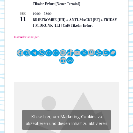
Tikolor Erfurt [Neuer Termin!]
DEZ.
19:00
-
23:00
11
BRIEFBOMBE [HH] + ANTI-MACKI [EF] + FRIDAY
I´M DRUNK [IL] | Café Tikolor Erfurt
Kalender anzeigen
Facebook
Instagram
Telegram
WhatsApp
Link
Link
Spotify
TikTok
YouTube
X
Mastodon
Yelp
Twitch
Bandc
LinkedIn
Link
Klicke hier, um Marketing-Cookies zu
akzeptieren und diesen Inhalt zu aktivieren