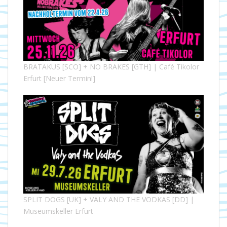
BRATAKUS [SCO] + NO BRAKES [GTH] | Café Tikolor
Erfurt [Neuer Termin!]
SPLIT DOGS [UK] + VALY AND THE VODKAS [DD] |
Museumskeller Erfurt