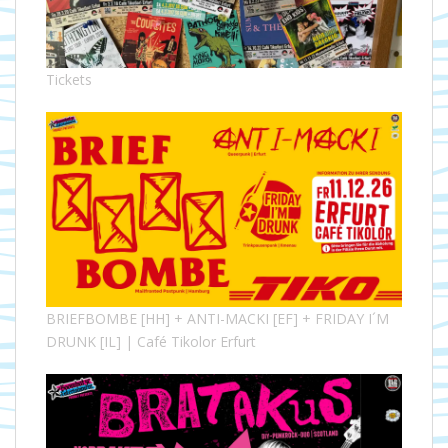
Tickets
BRIEFBOMBE [HH] + ANTI-MACKI [EF] + FRIDAY I´M
DRUNK [IL] | Café Tikolor Erfurt