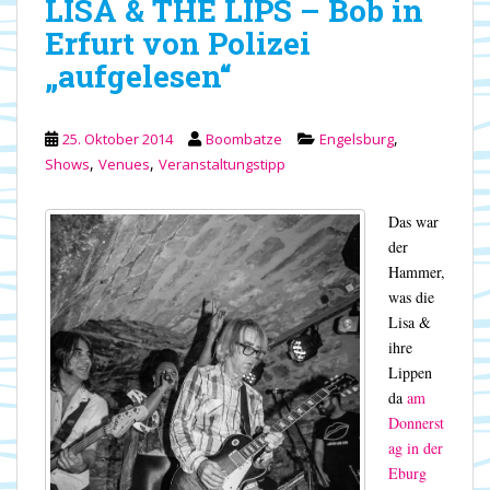
LISA & THE LIPS – Bob in
Erfurt von Polizei
„aufgelesen“
,
25. Oktober 2014
Boombatze
Engelsburg
,
,
Shows
Venues
Veranstaltungstipp
Das war
der
Hammer,
was die
Lisa &
ihre
Lippen
da
am
Donnerst
ag in der
Eburg