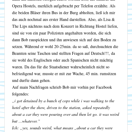
Opera Hostels, merklich aufgebracht per Telefon erzählte. Als
die beiden Bläser ihren Bus in der Burg abholten, ließ ich mir
das auch nochmal aus erster Hand darstellen. Also, als Lisa &
The Lips nächtens nach dem Konzert in Richtung Hostel liefen,
sind sie von ein paar Polizisten angehalten worden, die sich
dann Bob rauspickten und ihn anwiesen sich auf den Boden zu
setzen. Während er wohl 20-25min. da so saß, durchsuchten die
Beamten seine Taschen und stellten Fragen auf Deutsch!!!, da
sie wohl des Englischen oder auch Spanischen nicht mächtig
waren. Da das für die Staatsdiener wahrscheinlich nicht so
befriedigend war, musste er mit zur Wache, 45 min. rumsitzen
und durfte dann gehen.
Auf main Nachfragen schrieb Bob mir vorhin per Facebook
folgendes:
„i got detained by a bunch of cops while i was walking to the
hotel after the show, driven to the station, asked repeatedly
about a car they were pouring over and then let go. it was weird
but …whatever.“
Ich: „yes, sounds weird, what means „about a car they were