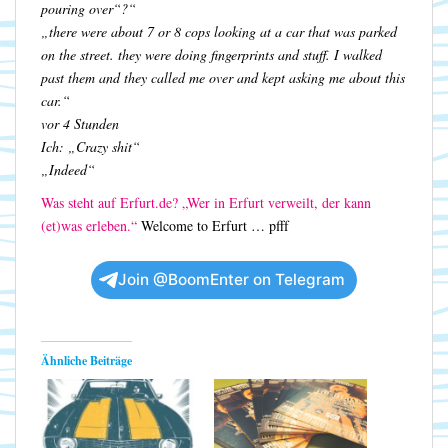
pouring over“?“
„there were about 7 or 8 cops looking at a car that was parked
on the street. they were doing fingerprints and stuff. I walked
past them and they called me over and kept asking me about this
car.“
vor 4 Stunden
Ich: „Crazy shit“
„Indeed“
Was steht auf Erfurt.de? „Wer in Erfurt verweilt, der kann
(et)was erleben.“
Welcome to Erfurt … pfff
Join @BoomEnter on Telegram
Ähnliche Beiträge