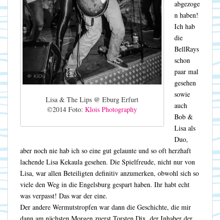
abgezoge
n haben!
Ich hab
die
BellRays
schon
paar mal
gesehen
sowie
Lisa & The Lips @ Eburg Erfurt
auch
©2014 Foto:
Klois Photography
Bob &
Lisa als
Duo,
aber noch nie hab ich so eine gut gelaunte und so oft herzhaft
lachende Lisa Kekaula gesehen. Die Spielfreude, nicht nur von
Lisa, war allen Beteiligten definitiv anzumerken, obwohl sich so
viele den Weg in die Engelsburg gespart haben. Ihr habt echt
was verpasst! Das war der eine.
Der andere Wermutstropfen war dann die Geschichte, die mir
dann am nächsten Morgen zuerst Torsten Dix, der Inhaber der