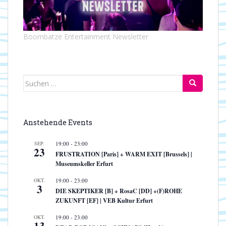
Boombatze Entertainment Newsletter
Suchen
nach:
Anstehende Events
SEP.
19:00
-
23:00
23
FRUSTRATION [Paris] + WARM EXIT [Brussels] |
Museumskeller Erfurt
OKT.
19:00
-
23:00
3
DIE SKEPTIKER [B] + RosaC [DD] +(F)ROHE
ZUKUNFT [EF] | VEB Kultur Erfurt
OKT.
19:00
-
23:00