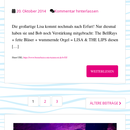
20. Oktober 2014
Kommentar hinterlassen
Die großartige Lisa kommt nochmals nach Erfurt! Nur diesmal
haben sie und Bob noch Verstärkung mitgebracht: The BellRays
+ fette Bläser + wummernde Orgel = LISA & THE LIPS diesen
[…]
Short URL
https://www.boombatzeentertainment.de/tvSIf
WEITERLESEN
SEITENNUMMERIERUNG
1
2
3
ÄLTERE BEITRÄGE
DER
BEITRÄGE