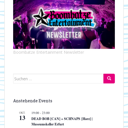
Boombatze Entertainment Newsletter
Suchen
nach:
Anstehende Events
OKT.
19:00
-
23:00
13
DEAD BOB [CAN] + SCHNAPS [Harz] |
Museumskeller Erfurt