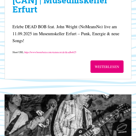
[CAN] | Museumskeller
Erfurt
Erlebe DEAD BOB feat. John Wright (NoMeansNo) live am
11.09.2025 im Museumskeller Erfurt – Punk, Energie & neue
Songs!
Short URL
https://www.boombatzeentertainment.de/deadbob25
WEITERLESEN