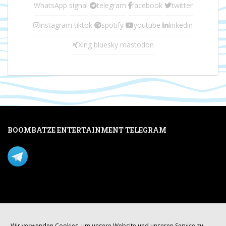
WhatsApp
signal
telegram
facebook
twitter
instagram
tiktok
spotify
youtube
linkedin
Xing
bluesky
mastodon
BOOMBATZE ENTERTAINMENT TELEGRAM
Verpasse nichts per Telegram!
Mastodon
Wir verwenden Cookies, um unsere Website und unseren Service zu