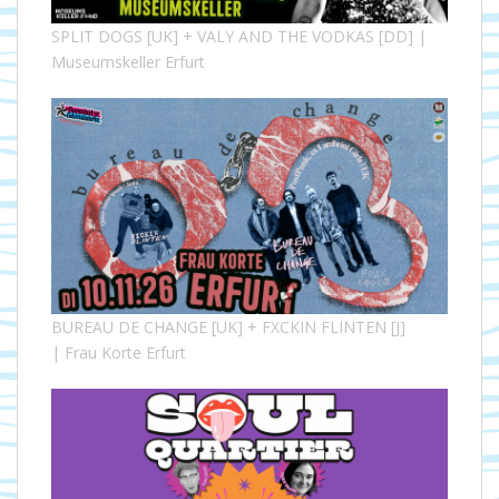
SPLIT DOGS [UK] + VALY AND THE VODKAS [DD] |
Museumskeller Erfurt
BUREAU DE CHANGE [UK] + FXCKIN FLINTEN [J]
| Frau Korte Erfurt