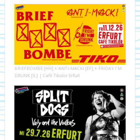
BRIEFBOMBE [HH] + ANTI-MACKI [EF] + FRIDAY I´M
DRUNK [IL] | Café Tikolor Erfurt