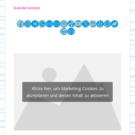
Kalender anzeigen
Facebook
Instagram
Telegram
WhatsApp
Link
Link
Spotify
TikTok
YouTube
X
Mastodon
Yelp
Twitch
Bandc
LinkedIn
Link
Klicke hier, um Marketing-Cookies zu
akzeptieren und diesen Inhalt zu aktivieren