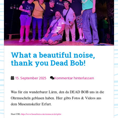
What a beautiful noise,
thank you Dead Bob!
15. September 2025
Kommentar hinterlassen
Was für ein wunderbarer Lärm, den da DEAD BOB uns in die
Ohrmuscheln geblasen haben. Hier gibts Fotos & Videos aus
dem Museumskeller Erfurt.
Short URL
https://www.boombatzeentertainment.de/qxhw