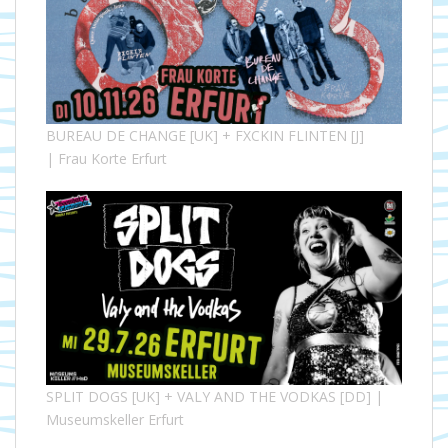
BUREAU DE CHANGE [UK] + FXCKIN FLINTEN [J]
| Frau Korte Erfurt
SPLIT DOGS [UK] + VALY AND THE VODKAS [DD] |
Museumskeller Erfurt