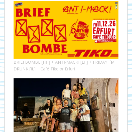
BRIEFBOMBE [HH] + ANTI-MACKI [EF] + FRIDAY I´M
DRUNK [IL] | Café Tikolor Erfurt