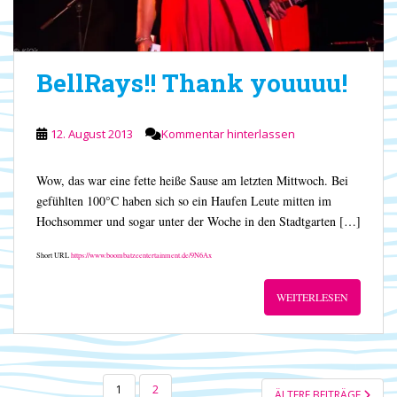
BellRays!! Thank youuuu!
12. August 2013
Kommentar hinterlassen
Wow, das war eine fette heiße Sause am letzten Mittwoch. Bei
gefühlten 100°C haben sich so ein Haufen Leute mitten im
Hochsommer und sogar unter der Woche in den Stadtgarten […]
Short URL
https://www.boombatzeentertainment.de/9N6Ax
WEITERLESEN
SEITENNUMMERIERUNG
1
2
ÄLTERE BEITRÄGE