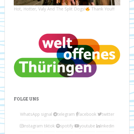
Hot, Hotter, Valy And The Split Dogs!
Thank You!!!
FOLGE UNS
WhatsApp
signal
telegram
facebook
twitter
instagram
tiktok
spotify
youtube
linkedin