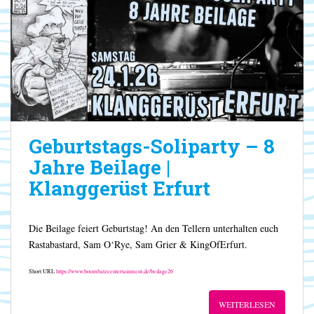
Geburtstags-Soliparty – 8
Jahre Beilage |
Klanggerüst Erfurt
Die Beilage feiert Geburtstag! An den Tellern unterhalten euch
Rastabastard, Sam O‘Rye, Sam Grier & KingOfErfurt.
Short URL
https://www.boombatzeentertainment.de/beilage26
WEITERLESEN