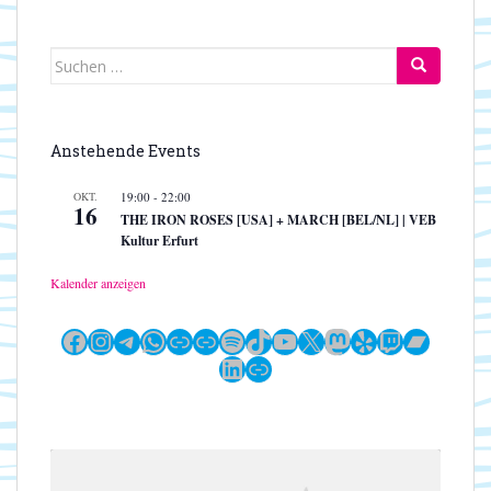
Suchen
nach:
Anstehende Events
OKT.
19:00
-
22:00
16
THE IRON ROSES [USA] + MARCH [BEL/NL] | VEB
Kultur Erfurt
Kalender anzeigen
Facebook
Instagram
Telegram
WhatsApp
Link
Link
Spotify
TikTok
YouTube
X
Mastodon
Yelp
Twitch
Bandc
LinkedIn
Link