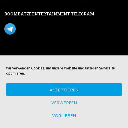
BOOMBATZE ENTERTAINMENT TELEGRAM
Verpasse nichts per Telegram!
Mastodon
Wir verwenden Cookies, um unsere Website und unseren Service zu
optimieren.
AKZEPTIEREN
VERWERFEN
VORLIEBEN
© boombatze.media Theme von
Colorlib
Powered by
WordPress