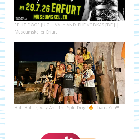
SPLIT DOGS [UK] + VALY AND THE VODKAS [DD] |
Museumskeller Erfurt
Hot, Hotter, Valy And The Split Dogs!
Thank You!!!