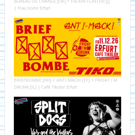
BUREAU DE CHANGE [UK] + FXCKIN FLINTEN [J]
| Frau Korte Erfurt
BRIEFBOMBE [HH] + ANTI-MACKI [EF] + FRIDAY I´M
DRUNK [IL] | Café Tikolor Erfurt