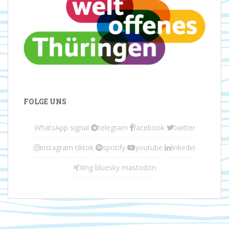
FOLGE UNS
WhatsApp
signal
telegram
facebook
twitter
instagram
tiktok
spotify
youtube
linkedin
Xing
bluesky
mastodon