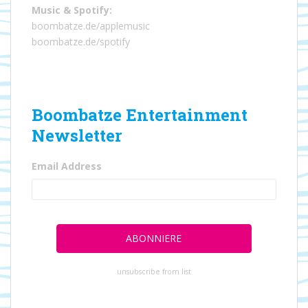
Music
&
Spotify
:
boombatze.de/applemusic
boombatze.de/spotify
Boombatze Entertainment
Newsletter
Email Address
unsubscribe from list