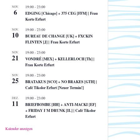
NOV.
19:00
-
23:00
6
EDGING [Chicago] + 375 CEG [FFM] | Frau
Korte Erfurt
NOV.
19:00
-
23:00
10
BUREAU DE CHANGE [UK] + FXCKIN
FLINTEN [J] | Frau Korte Erfurt
NOV.
19:00
-
23:00
21
VONDRÉ [MEX] + KELLERLOCH [Th] |
Frau Korte Erfurt
NOV.
19:00
-
23:00
25
BRATAKUS [SCO] + NO BRAKES [GTH] |
Café Tikolor Erfurt [Neuer Termin!]
DEZ.
19:00
-
23:00
11
BRIEFBOMBE [HH] + ANTI-MACKI [EF]
+ FRIDAY I´M DRUNK [IL] | Café Tikolor
Erfurt
Kalender anzeigen