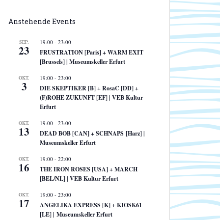
Anstehende Events
SEP.
19:00
-
23:00
23
FRUSTRATION [Paris] + WARM EXIT
[Brussels] | Museumskeller Erfurt
OKT.
19:00
-
23:00
3
DIE SKEPTIKER [B] + RosaC [DD] +
(F)ROHE ZUKUNFT [EF] | VEB Kultur
Erfurt
OKT.
19:00
-
23:00
13
DEAD BOB [CAN] + SCHNAPS [Harz] |
Museumskeller Erfurt
OKT.
19:00
-
22:00
16
THE IRON ROSES [USA] + MARCH
[BEL/NL] | VEB Kultur Erfurt
OKT.
19:00
-
23:00
17
ANGELIKA EXPRESS [K] + KIOSK61
[LE] | Museumskeller Erfurt