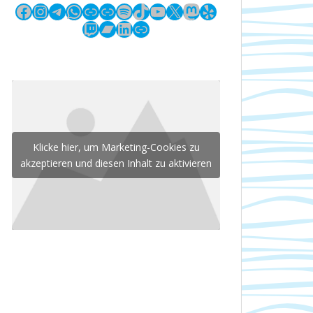
Facebook
Instagram
Telegram
WhatsApp
Link
Link
Spotify
TikTok
YouTube
X
Mastodon
Yelp
Twitch
Bandcamp
LinkedIn
Link
Klicke hier, um Marketing-Cookies zu
akzeptieren und diesen Inhalt zu aktivieren