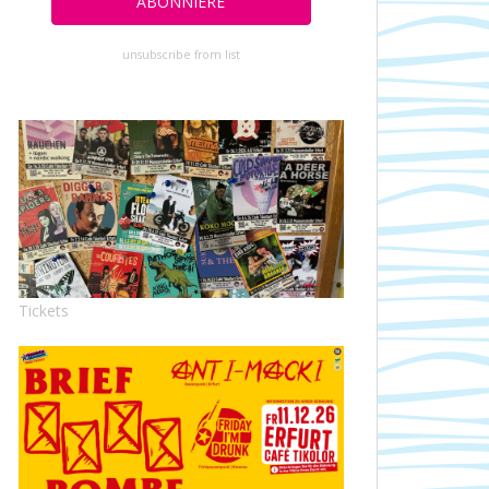
unsubscribe from list
Tickets