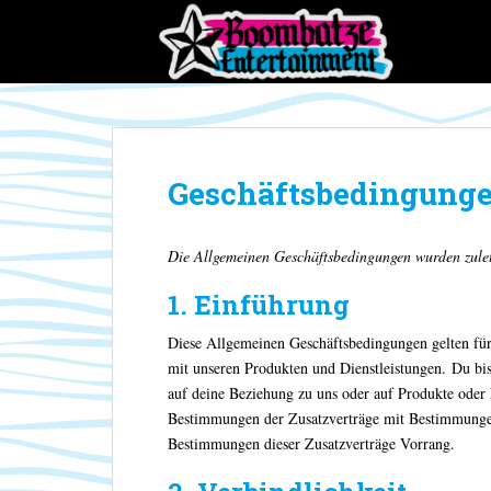
S
k
i
p
t
o
m
Geschäftsbedingung
a
i
n
Die Allgemeinen Geschäftsbedingungen wurden zulet
c
o
1. Einführung
n
t
Diese Allgemeinen Geschäftsbedingungen gelten fü
e
mit unseren Produkten und Dienstleistungen. Du bis
n
auf deine Beziehung zu uns oder auf Produkte oder 
t
Bestimmungen der Zusatzverträge mit Bestimmungen
Bestimmungen dieser Zusatzverträge Vorrang.