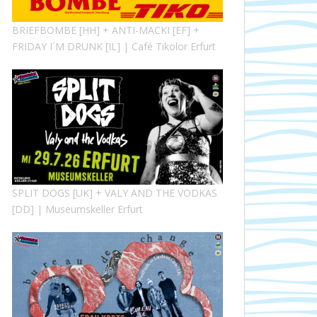
BRIEFBOMBE [HH] + ANTI-MACKI [EF] +
FRIDAY I´M DRUNK [IL] | Café Tikolor Erfurt
SPLIT DOGS [UK] + VALY AND THE VODKAS
[DD] | Museumskeller Erfurt