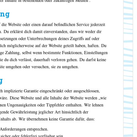
er Inhalte in bestehenden oder zukünftigen Medien .
ung
ie Website oder einen darauf befindlichen Service jederzeit
. Du erklärst dich damit einverstanden, dass wir weder dir
setzungen oder Unterbrechungen deines Zugriffs auf oder
dich möglicherweise auf der Website geteilt haben, haften. Du
ige Zahlung, selbst wenn bestimmte Funktionen, Einstellungen
die du dich verlässt, dauerhaft verloren gehen. Du darfst keine
te umgehen oder versuchen, sie zu umgehen.
g
ch implizierte Garantie eingeschränkt oder ausgeschlossen,
äre. Diese Website und alle Inhalte der Website werden „wie
önnen Ungenauigkeiten oder Tippfehler enthalten. Wir lehnen
gende Gewährleistung jeglicher Art hinsichtlich der
 Inhalts ab. Wir übernehmen keine Garantie dafür, dass:
 Anforderungen entsprechen.
sicher oder fehlerfrei verfügbar sein.