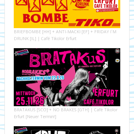
BRIEFBOMBE [HH] + ANTI-MACKI [EF] + FRIDAY I´M
DRUNK [IL] | Café Tikolor Erfurt
BRATAKUS [SCO] + NO BRAKES [GTH] | Café Tikolor
Erfurt [Neuer Termin!]