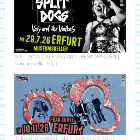
SPLIT DOGS [UK] + VALY AND THE VODKAS [DD] |
Museumskeller Erfurt
BUREAU DE CHANGE [UK] + FXCKIN FLINTEN [J]