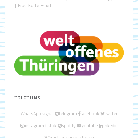
| Frau Korte Erfurt
FOLGE UNS
WhatsApp
signal
telegram
facebook
twitter
instagram
tiktok
spotify
youtube
linkedin
Xing
bluesky
mastodon