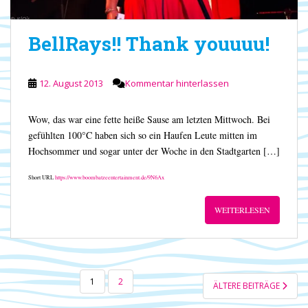
BellRays!! Thank youuuu!
12. August 2013
Kommentar hinterlassen
Wow, das war eine fette heiße Sause am letzten Mittwoch. Bei
gefühlten 100°C haben sich so ein Haufen Leute mitten im
Hochsommer und sogar unter der Woche in den Stadtgarten […]
Short URL
https://www.boombatzeentertainment.de/9N6Ax
WEITERLESEN
SEITENNUMMERIERUNG
1
2
ÄLTERE BEITRÄGE
DER