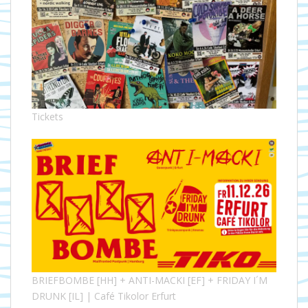
Tickets
BRIEFBOMBE [HH] + ANTI-MACKI [EF] + FRIDAY I´M
DRUNK [IL] | Café Tikolor Erfurt