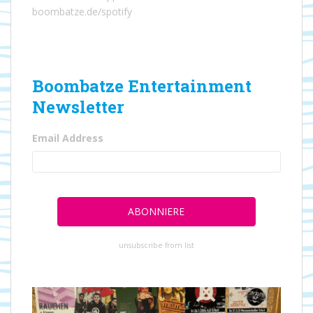
boombatze.de/spotify
Boombatze Entertainment
Newsletter
Email Address
unsubscribe from list