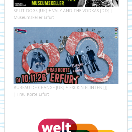
SPLIT DOGS [UK] + VALY AND THE VODKAS [DD] |
Museumskeller Erfurt
BUREAU DE CHANGE [UK] + FXCKIN FLINTEN [J]
| Frau Korte Erfurt