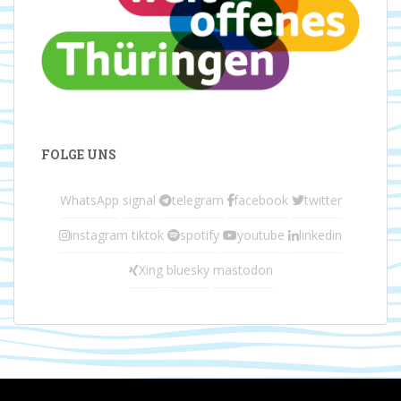
FOLGE UNS
WhatsApp
signal
telegram
facebook
twitter
instagram
tiktok
spotify
youtube
linkedin
Xing
bluesky
mastodon