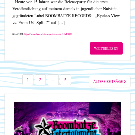
Heute vor 15 Jahren war die Releaseparty für die erste
Veröffentlichung auf meinem damals in jugendlicher Naivität
gegründeten Label BOOMBATZE RECORDS: „Eyeless View
vs. From Us“ Split 7″ auf […]
Short URL
https://www.boombatzeentertainment.de/xI8QH
WEITERLESEN
SEITENNUMMERIERUNG
1
2
…
5
ÄLTERE BEITRÄGE
DER
BEITRÄGE