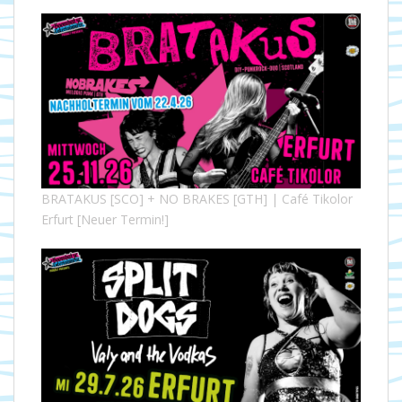
BRATAKUS [SCO] + NO BRAKES [GTH] | Café Tikolor
Erfurt [Neuer Termin!]