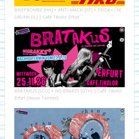
BRIEFBOMBE [HH] + ANTI-MACKI [EF] + FRIDAY I´M
DRUNK [IL] | Café Tikolor Erfurt
BRATAKUS [SCO] + NO BRAKES [GTH] | Café Tikolor
Erfurt [Neuer Termin!]