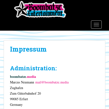
S
k
i
p
t
TOGGLE
o
m
a
Impressum
i
n
c
o
Administration:
n
t
boombatze
.
media
e
Marcus Neumann
mail@boombatze.media
n
Zughafen
t
Zum Güterbahnhof 20
99085 Erfurt
Germany