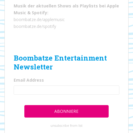
Musik der aktuellen Shows als Playlists bei
Apple
Music
&
Spotify
:
boombatze.de/applemusic
boombatze.de/spotify
Boombatze Entertainment
Newsletter
Email Address
unsubscribe from list