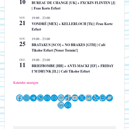
10
BUREAU DE CHANGE [UK] + FXCKIN FLINTEN [J]
| Frau Korte Erfurt
NOV.
19:00
-
23:00
21
VONDRÉ [MEX] + KELLERLOCH [Th] | Frau Korte
Erfurt
NOV.
19:00
-
23:00
25
BRATAKUS [SCO] + NO BRAKES [GTH] | Café
Tikolor Erfurt [Neuer Termin!]
DEZ.
19:00
-
23:00
11
BRIEFBOMBE [HH] + ANTI-MACKI [EF] + FRIDAY
I´M DRUNK [IL] | Café Tikolor Erfurt
Kalender anzeigen
Facebook
Instagram
Telegram
WhatsApp
Link
Link
Spotify
TikTok
YouTube
X
Mastodon
Yelp
Twitch
Bandc
LinkedIn
Link