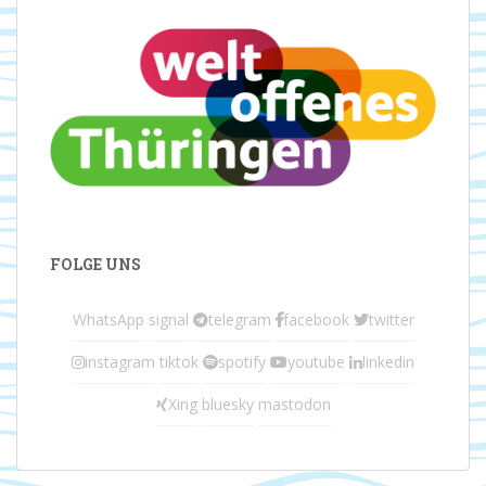
FOLGE UNS
WhatsApp
signal
telegram
facebook
twitter
instagram
tiktok
spotify
youtube
linkedin
Xing
bluesky
mastodon