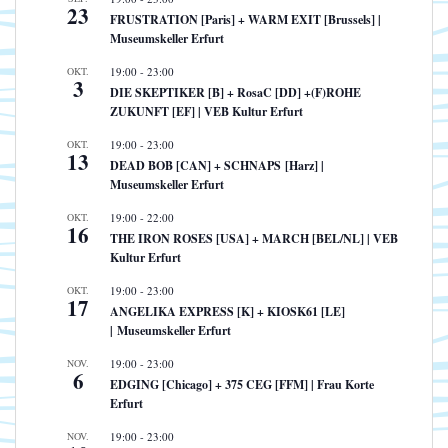
23
FRUSTRATION [Paris] + WARM EXIT [Brussels] |
Museumskeller Erfurt
OKT.
19:00
-
23:00
3
DIE SKEPTIKER [B] + RosaC [DD] +(F)ROHE
ZUKUNFT [EF] | VEB Kultur Erfurt
OKT.
19:00
-
23:00
13
DEAD BOB [CAN] + SCHNAPS [Harz] |
Museumskeller Erfurt
OKT.
19:00
-
22:00
16
THE IRON ROSES [USA] + MARCH [BEL/NL] | VEB
Kultur Erfurt
OKT.
19:00
-
23:00
17
ANGELIKA EXPRESS [K] + KIOSK61 [LE]
| Museumskeller Erfurt
NOV.
19:00
-
23:00
6
EDGING [Chicago] + 375 CEG [FFM] | Frau Korte
Erfurt
NOV.
19:00
-
23:00