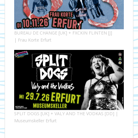
BUREAU DE CHANGE [UK] + FXCKIN FLINTEN [J]
| Frau Korte Erfurt
SPLIT DOGS [UK] + VALY AND THE VODKAS [DD] |
Museumskeller Erfurt