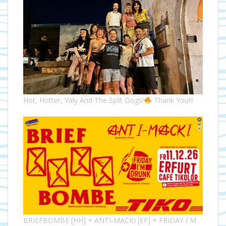
Hot, Hotter, Valy And The Split Dogs!
Thank You!!!
BRIEFBOMBE [HH] + ANTI-MACKI [EF] + FRIDAY I´M