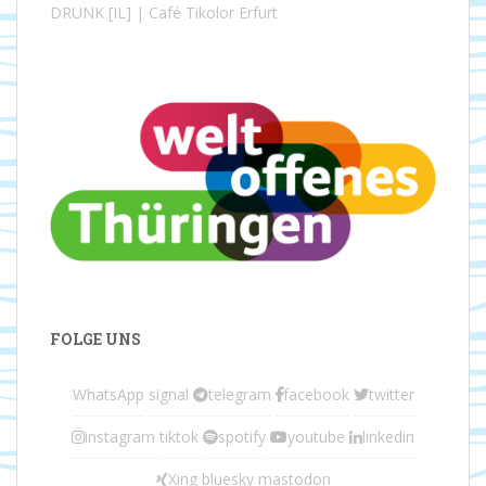
DRUNK [IL] | Café Tikolor Erfurt
FOLGE UNS
WhatsApp
signal
telegram
facebook
twitter
instagram
tiktok
spotify
youtube
linkedin
Xing
bluesky
mastodon