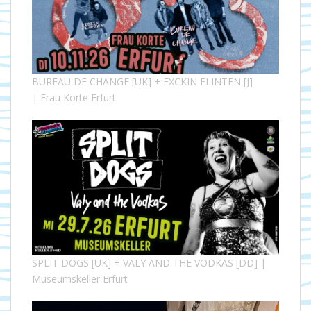
BUREAU DE CHANGE [UK] + FXCKIN FLINTEN [J]
| Frau Korte Erfurt
SPLIT DOGS [UK] + VALY AND THE VODKAS [DD] |
Museumskeller Erfurt