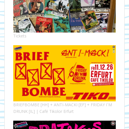
Tickets
BRIEFBOMBE [HH] + ANTI-MACKI [EF] + FRIDAY I´M
DRUNK [IL] | Café Tikolor Erfurt