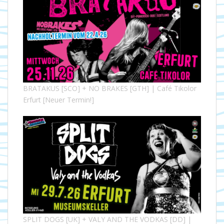
BRATAKUS [SCO] + NO BRAKES [GTH] | Café Tikolor
Erfurt [Neuer Termin!]
SPLIT DOGS [UK] + VALY AND THE VODKAS [DD] |