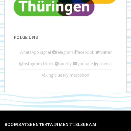
FOLGE UNS
WhatsApp
signal
telegram
facebook
twitter
instagram
tiktok
spotify
youtube
linkedin
Xing
bluesky
mastodon
BOOMBATZE ENTERTAINMENT TELEGRAM