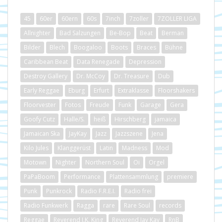
45
60er
60ern
60s
7inch
7zoller
7ZOLLER LIGA
Allnighter
Bad Salzungen
Be-Bop
Beat
Berman
Bilder
Blech
Boogaloo
Boots
Braces
Bühne
Caribbean Beat
Data Renegade
Depression
Destroy Gallery
Dr. McCoy
Dr. Treasure
Dub
Early Reggae
Eburg
Erfurt
Extraklasse
Floorshakers
Floorvester
Fotos
Freude
Funk
Garage
Gera
Goofy Cutz
Halle/S.
heiß
Hirschberg
jamaica
Jamaican Ska
JayKay
Jazz
Jazzszene
Jena
Kilo Jules
Klanggerüst
Latin
Madness
Mod
Motown
Nighter
Northern Soul
Oi
Orgel
PaPaBoom
Performance
Plattensammlung
premiere
Punk
Punkrock
Radio F.R.E.I.
Radio frei
Radio Funkwerk
Ragga
rare
Rare Soul
records
Reggae
Reverend J.K. King
Reverend Jay Kay
RnB