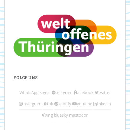
FOLGE UNS
WhatsApp
signal
telegram
facebook
twitter
instagram
tiktok
spotify
youtube
linkedin
Xing
bluesky
mastodon