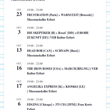
SEP.
19:00
-
23:00
23
FRUSTRATION [Paris] + WARM EXIT [Brussels] |
Museumskeller Erfurt
OKT.
19:00
-
23:00
3
DIE SKEPTIKER [B] + RosaC [DD] +(F)ROHE
ZUKUNFT [EF] | VEB Kultur Erfurt
OKT.
19:00
-
23:00
13
DEAD BOB [CAN] + SCHNAPS [Harz] |
Museumskeller Erfurt
OKT.
19:00
-
22:00
16
THE IRON ROSES [USA] + MARCH [BEL/NL] | VEB
Kultur Erfurt
OKT.
19:00
-
23:00
17
ANGELIKA EXPRESS [K] + KIOSK61 [LE]
| Museumskeller Erfurt
NOV.
19:00
-
23:00
6
EDGING [Chicago] + 375 CEG [FFM] | Frau Korte
Erfurt