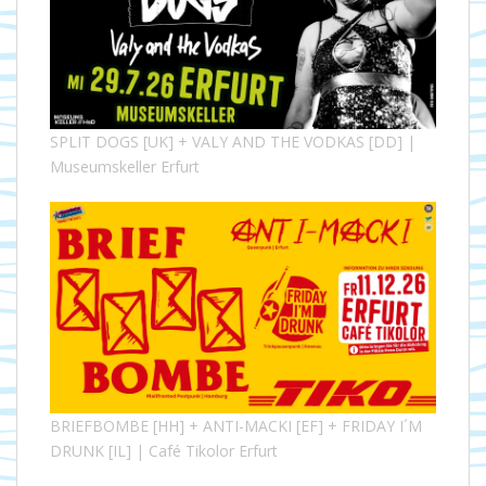
SPLIT DOGS [UK] + VALY AND THE VODKAS [DD] |
Museumskeller Erfurt
BRIEFBOMBE [HH] + ANTI-MACKI [EF] + FRIDAY I´M
DRUNK [IL] | Café Tikolor Erfurt