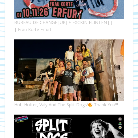
BUREAU DE CHANGE [UK] + FXCKIN FLINTEN [J]
| Frau Korte Erfurt
Hot, Hotter, Valy And The Split Dogs!
Thank You!!!