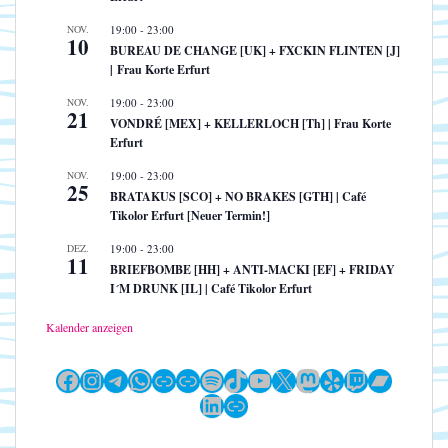
NOV.
19:00
-
23:00
10
BUREAU DE CHANGE [UK] + FXCKIN FLINTEN [J]
| Frau Korte Erfurt
NOV.
19:00
-
23:00
21
VONDRÉ [MEX] + KELLERLOCH [Th] | Frau Korte
Erfurt
NOV.
19:00
-
23:00
25
BRATAKUS [SCO] + NO BRAKES [GTH] | Café
Tikolor Erfurt [Neuer Termin!]
DEZ.
19:00
-
23:00
11
BRIEFBOMBE [HH] + ANTI-MACKI [EF] + FRIDAY
I´M DRUNK [IL] | Café Tikolor Erfurt
Kalender anzeigen
Facebook
Instagram
Telegram
WhatsApp
Link
Link
Spotify
TikTok
YouTube
X
Mastodon
Yelp
Twitch
Bandc
LinkedIn
Link