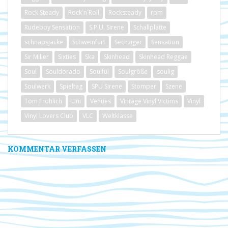
Rock Steady
Rock´n´Roll
Rocksteady
rpm
Rudeboy Sensation
S.P.U. Sirene
Schallplatte
schnapsjacke
Schweinfurt
Sechziger
Sensation
Sir Miller
Sixties
Ska
Skinhead
Skinhead Reggae
Soul
Souldorado
Soulful
Soulgröße
soulig
Soulwerk
Spieltag
SPU Sirene
Stomper
Szene
Tom Fröhlich
Uni
Venues
Vintage Vinyl Victims
Vinyl
Vinyl Lovers Club
VLC
Weltklasse
KOMMENTAR VERFASSEN