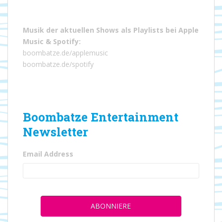
Musik der aktuellen Shows als Playlists bei
Apple
Music
&
Spotify
:
boombatze.de/applemusic
boombatze.de/spotify
Boombatze Entertainment
Newsletter
Email Address