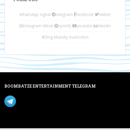
WhatsApp
signal
telegram
facebook
twitter
instagram
tiktok
spotify
youtube
linkedin
Xing
bluesky
mastodon
BOOMBATZE ENTERTAINMENT TELEGRAM
Verpasse nichts per Telegram!
Mastodon