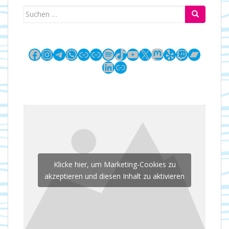
Suchen
nach:
Facebook
Instagram
Telegram
WhatsApp
Link
Link
Spotify
TikTok
YouTube
X
Mastodon
Yelp
Twitch
Bandc
LinkedIn
Link
Klicke hier, um Marketing-Cookies zu
akzeptieren und diesen Inhalt zu aktivieren