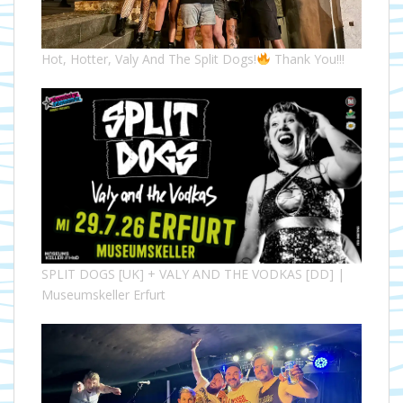
Hot, Hotter, Valy And The Split Dogs!
Thank You!!!
SPLIT DOGS [UK] + VALY AND THE VODKAS [DD] |
Museumskeller Erfurt