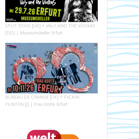
SPLIT DOGS [UK] + VALY AND THE VODKAS
[DD] | Museumskeller Erfurt
BUREAU DE CHANGE [UK] + FXCKIN
FLINTEN [J] | Frau Korte Erfurt