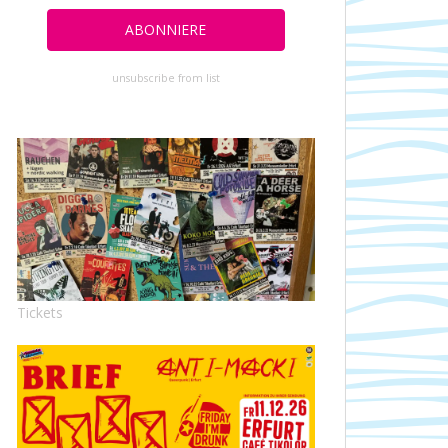
unsubscribe from list
Tickets