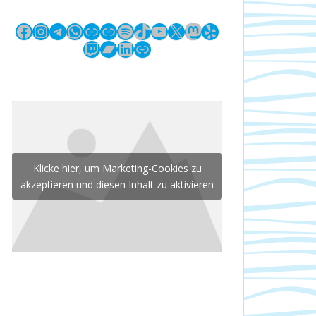
Facebook
Instagram
Telegram
WhatsApp
Link
Link
Spotify
TikTok
YouTube
X
Mastodon
Yelp
Twitch
Bandcamp
LinkedIn
Link
Klicke hier, um Marketing-Cookies zu
akzeptieren und diesen Inhalt zu aktivieren