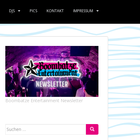
DJS
PICS
KONTAKT
IMPRESSUM
Boombatze Entertainment Newsletter
Suchen
nach: