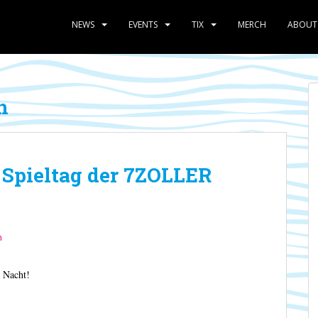
NEWS
EVENTS
TIX
MERCH
ABOUT
h
. Spieltag der 7ZOLLER
n
 Nacht!