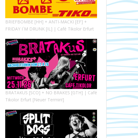
BRIEFBOMBE [HH] + ANTI-MACKI [EF] +
FRIDAY I´M DRUNK [IL] | Café Tikolor Erfurt
BRATAKUS [SCO] + NO BRAKES [GTH] | Café
Tikolor Erfurt [Neuer Termin!]