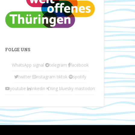
FOLGE UNS
WhatsApp
signal
telegram
facebook
twitter
instagram
tiktok
spotify
youtube
linkedin
Xing
bluesky
mastodon