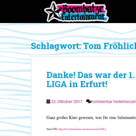
S
k
i
p
t
o
Schlagwort:
Tom Fröhlic
m
a
i
n
Danke! Das war der 1
c
o
LIGA in Erfurt!
n
t
e
23. Oktober 2017
Kommentar hinterlasse
n
t
Ganz großes Kino gewesen, was für eine fulminante
Short URL
https://www.boombatzeentertainment.de/rG6Cy