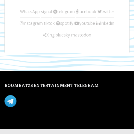
WhatsApp
signal
telegram
facebook
twitter
instagram
tiktok
spotify
youtube
linkedin
Xing
bluesky
mastodon
BOOMBATZE ENTERTAINMENT TELEGRAM
Verpasse nichts per Telegram!
Mastodon