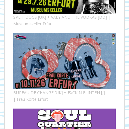
SPLIT DOGS [UK] + VALY AND THE VODKAS [DD] |
Museumskeller Erfurt
BUREAU DE CHANGE [UK] + FXCKIN FLINTEN [J]
| Frau Korte Erfurt