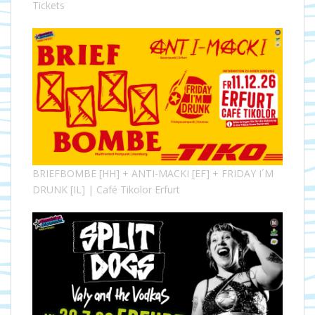
Tickets
BRIEFBOMBE [HH] + ANTI-MACKI [EF] + FRIDAY I´M
DRUNK [IL] | Café Tikolor Erfurt