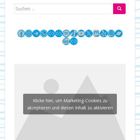
Suchen
nach:
Facebook
Instagram
Telegram
WhatsApp
Link
Link
Spotify
TikTok
YouTube
X
Mastodon
Yelp
Twitch
Bandc
LinkedIn
Link
Klicke hier, um Marketing-Cookies zu
akzeptieren und diesen Inhalt zu aktivieren