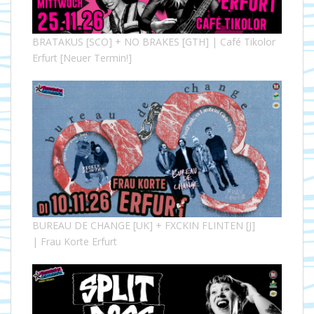
BRATAKUS [SCO] + NO BRAKES [GTH] | Café Tikolor
Erfurt [Neuer Termin!]
BUREAU DE CHANGE [UK] + FXCKIN FLINTEN [J]
| Frau Korte Erfurt