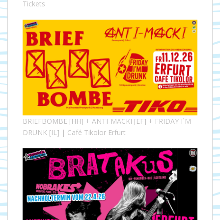
Tickets
BRIEFBOMBE [HH] + ANTI-MACKI [EF] + FRIDAY I´M
DRUNK [IL] | Café Tikolor Erfurt