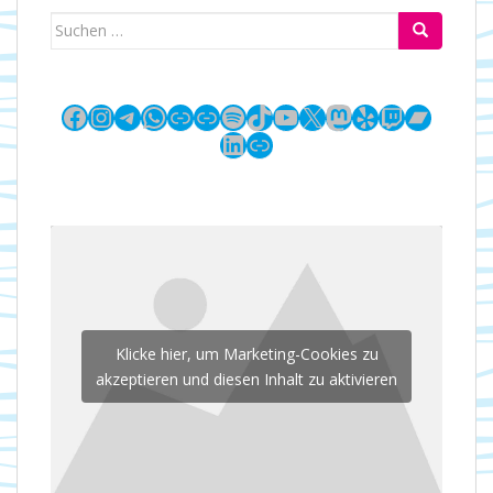
Suchen
nach:
Facebook
Instagram
Telegram
WhatsApp
Link
Link
Spotify
TikTok
YouTube
X
Mastodon
Yelp
Twitch
Bandc
LinkedIn
Link
Klicke hier, um Marketing-Cookies zu
akzeptieren und diesen Inhalt zu aktivieren