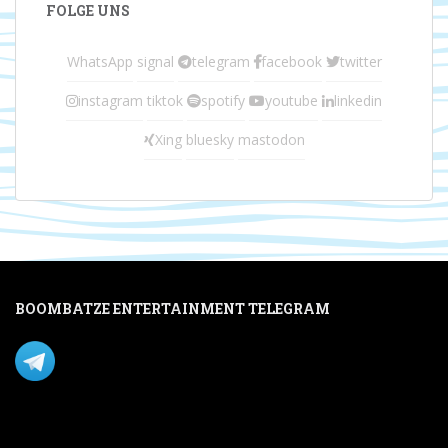
FOLGE UNS
WhatsApp
signal
telegram
facebook
twitter
instagram
tiktok
spotify
youtube
linkedin
Xing
bluesky
mastodon
BOOMBATZE ENTERTAINMENT TELEGRAM
Verpasse nichts per Telegram!
Mastodon