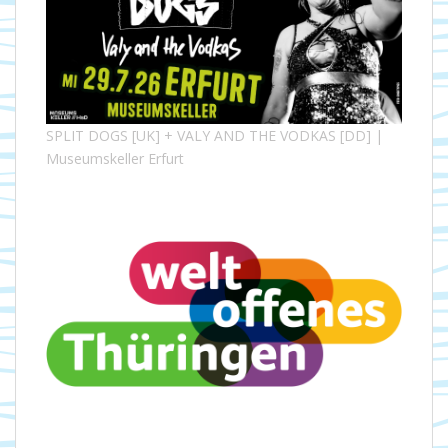
SPLIT DOGS [UK] + VALY AND THE VODKAS [DD] |
Museumskeller Erfurt