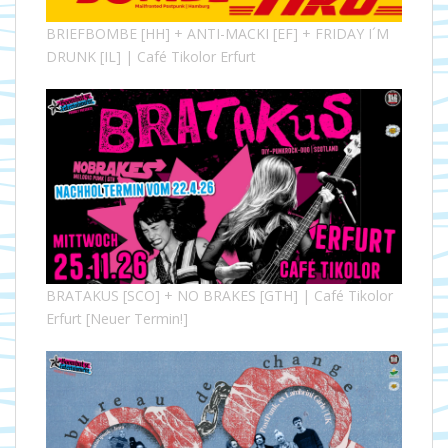
BRIEFBOMBE [HH] + ANTI-MACKI [EF] + FRIDAY I´M
DRUNK [IL] | Café Tikolor Erfurt
BRATAKUS [SCO] + NO BRAKES [GTH] | Café Tikolor
Erfurt [Neuer Termin!]