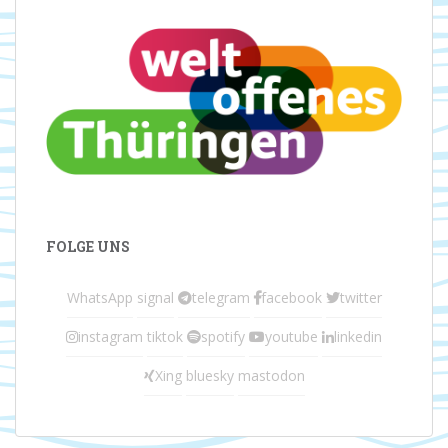
FOLGE UNS
WhatsApp
signal
telegram
facebook
twitter
instagram
tiktok
spotify
youtube
linkedin
Xing
bluesky
mastodon