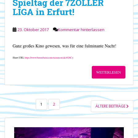
Spieltag der 7ZOLLER
LIGA in Erfurt!
23. Oktober 2017
Kommentar hinterlassen
Ganz großes Kino gewesen, was für eine fulminante Nacht!
Short URL
https://www.boombatzeentertainment.de/rG6Cy
WEITERLESEN
SEITENNUMMERIERUNG
1
2
ÄLTERE BEITRÄGE
DER
BEITRÄGE