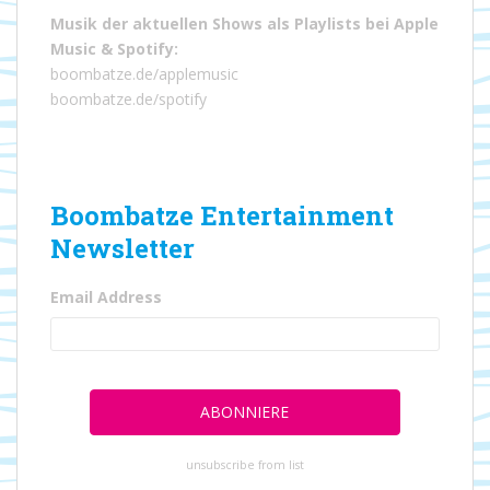
Musik der aktuellen Shows als Playlists bei
Apple
Music
&
Spotify
:
boombatze.de/applemusic
boombatze.de/spotify
Boombatze Entertainment
Newsletter
Email Address
unsubscribe from list