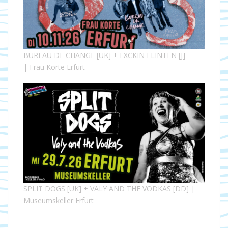
BUREAU DE CHANGE [UK] + FXCKIN FLINTEN [J]
| Frau Korte Erfurt
SPLIT DOGS [UK] + VALY AND THE VODKAS [DD] |
Museumskeller Erfurt