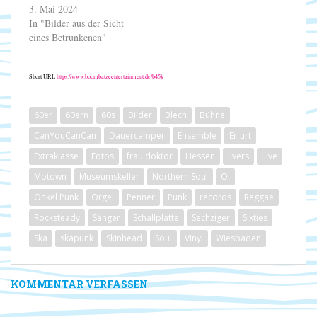
3. Mai 2024
In "Bilder aus der Sicht
eines Betrunkenen"
Short URL
https://www.boombatzeentertainment.de/b45k
60er
60ern
60s
Bilder
Blech
Bühne
CanYouCanCan
Dauercamper
Ensemble
Erfurt
Extraklasse
Fotos
frau doktor
Hessen
Ilvers
Live
Motown
Museumskeller
Northern Soul
Oi
Onkel Punk
Orgel
Penner
Punk
records
Reggae
Rocksteady
Sänger
Schallplatte
Sechziger
Sixties
Ska
skapunk
Skinhead
Soul
Vinyl
Wiesbaden
KOMMENTAR VERFASSEN