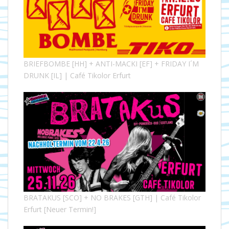
BRIEFBOMBE [HH] + ANTI-MACKI [EF] + FRIDAY I´M
DRUNK [IL] | Café Tikolor Erfurt
BRATAKUS [SCO] + NO BRAKES [GTH] | Café Tikolor
Erfurt [Neuer Termin!]