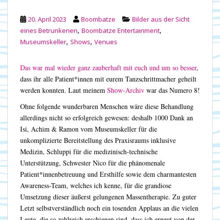
20. April 2023
Boombatze
Bilder aus der Sicht
,
,
eines Betrunkenen
Boombatze Entertainment
,
,
Museumskeller
Shows
Venues
Das war mal wieder ganz zauberhaft mit euch und um so besser
,
dass ihr alle Patient*innen mit eurem Tanzschrittmacher geheilt
werden konnten. Laut meinem
Show-Archiv
war das Numero 8!
Ohne folgende wunderbaren Menschen wäre diese Behandlung
allerdings nicht so erfolgreich gewesen: deshalb 1000 Dank an
Isi, Achim & Ramon vom Museumskeller für die
unkomplizierte Bereitstellung des Praxisraums inklusive
Medizin, Schluppi für die medizinisch-technische
Unterstützung, Schwester Nico für die phänomenale
Patient*innenbetreuung und Ersthilfe sowie dem charmantesten
Awareness-Team, welches ich kenne, für die grandiose
Umsetzung dieser äußerst gelungenen Massentherapie. Zu guter
Letzt selbstverständlich noch ein tosenden Applaus an die vielen
Leute, die so zahlreich erschienen sind, dass ich erneut von der