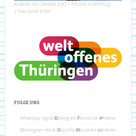
BUREAU DE CHANGE [UK] + FXCKIN FLINTEN [J]
| Frau Korte Erfurt
FOLGE UNS
WhatsApp
signal
telegram
facebook
twitter
instagram
tiktok
spotify
youtube
linkedin