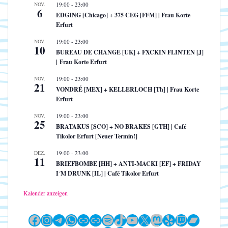
NOV.
19:00
-
23:00
6
EDGING [Chicago] + 375 CEG [FFM] | Frau Korte
Erfurt
NOV.
19:00
-
23:00
10
BUREAU DE CHANGE [UK] + FXCKIN FLINTEN [J]
| Frau Korte Erfurt
NOV.
19:00
-
23:00
21
VONDRÉ [MEX] + KELLERLOCH [Th] | Frau Korte
Erfurt
NOV.
19:00
-
23:00
25
BRATAKUS [SCO] + NO BRAKES [GTH] | Café
Tikolor Erfurt [Neuer Termin!]
DEZ.
19:00
-
23:00
11
BRIEFBOMBE [HH] + ANTI-MACKI [EF] + FRIDAY
I´M DRUNK [IL] | Café Tikolor Erfurt
Kalender anzeigen
Facebook
Instagram
Telegram
WhatsApp
Link
Link
Spotify
TikTok
YouTube
X
Mastodon
Yelp
Twitch
Bandc