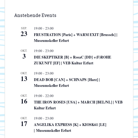
Anstehende Events
SEP.
19:00
-
23:00
23
FRUSTRATION [Paris] + WARM EXIT [Brussels] |
Museumskeller Erfurt
OKT.
19:00
-
23:00
3
DIE SKEPTIKER [B] + RosaC [DD] +(F)ROHE
ZUKUNFT [EF] | VEB Kultur Erfurt
OKT.
19:00
-
23:00
13
DEAD BOB [CAN] + SCHNAPS [Harz] |
Museumskeller Erfurt
OKT.
19:00
-
22:00
16
THE IRON ROSES [USA] + MARCH [BEL/NL] | VEB
Kultur Erfurt
OKT.
19:00
-
23:00
17
ANGELIKA EXPRESS [K] + KIOSK61 [LE]
| Museumskeller Erfurt