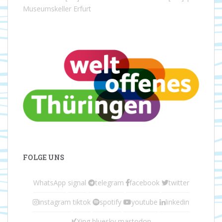
Museumskeller Erfurt
FOLGE UNS
WhatsApp
signal
telegram
facebook
twitter
instagram
tiktok
spotify
youtube
linkedin
Xing
bluesky
mastodon