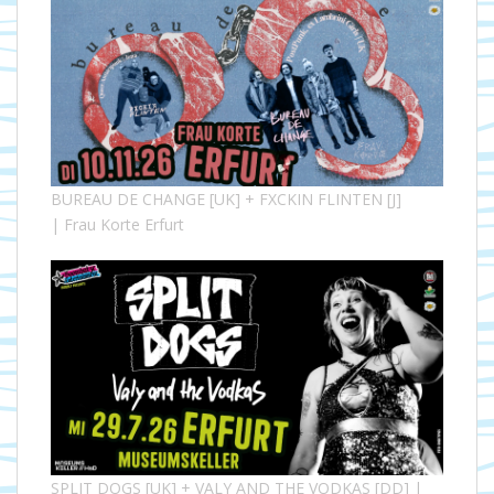
BUREAU DE CHANGE [UK] + FXCKIN FLINTEN [J]
| Frau Korte Erfurt
SPLIT DOGS [UK] + VALY AND THE VODKAS [DD] |