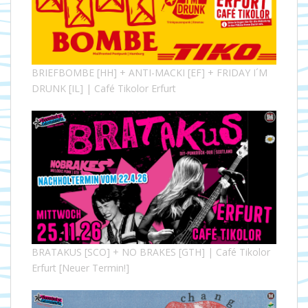
BRIEFBOMBE [HH] + ANTI-MACKI [EF] + FRIDAY I´M
DRUNK [IL] | Café Tikolor Erfurt
BRATAKUS [SCO] + NO BRAKES [GTH] | Café Tikolor
Erfurt [Neuer Termin!]