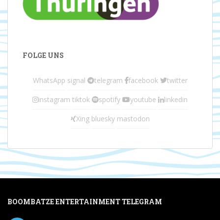
FOLGE UNS
WhatsApp
signal
telegram
facebook
twitter
instagram
tiktok
spotify
youtube
linkedin
Xing
bluesky
mastodon
BOOMBATZE ENTERTAINMENT TELEGRAM