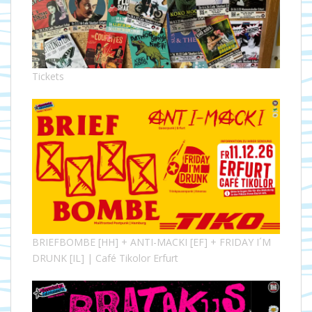
Tickets
BRIEFBOMBE [HH] + ANTI-MACKI [EF] + FRIDAY I´M
DRUNK [IL] | Café Tikolor Erfurt