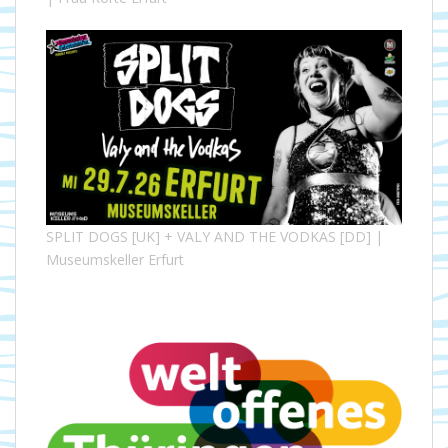
SPLIT DOGS [UK] + VALY AND THE VODKAS [DD] |
Museumskeller Erfurt