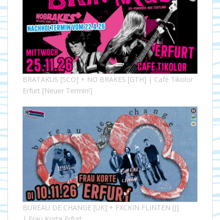
BRATAKUS [SCO] + NO BRAKES [GTH] | Café Tikolor
Erfurt [Neuer Termin!]
BUREAU DE CHANGE [UK] + FXCKIN FLINTEN [J]
| Frau Korte Erfurt