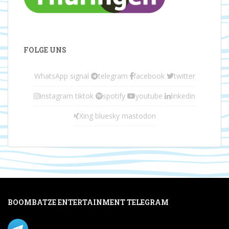
FOLGE UNS
WhatsApp
signal
telegram
facebook
twitter
instagram
tiktok
spotify
youtube
linkedin
Xing
bluesky
mastodon
BOOMBATZE ENTERTAINMENT TELEGRAM
Verpasse nichts per Telegram!