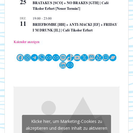
25
BRATAKUS [SCO] + NO BRAKES [GTH] | Café
Tikolor Erfurt [Neuer Termin!]
DEZ.
19:00
-
23:00
11
BRIEFBOMBE [HH] + ANTI-MACKI [EF] + FRIDAY
I´M DRUNK [IL] | Café Tikolor Erfurt
Kalender anzeigen
Facebook
Instagram
Telegram
WhatsApp
Link
Link
Spotify
TikTok
YouTube
X
Mastodon
Yelp
Twitch
Bandc
LinkedIn
Link
Klicke hier, um Marketing-Cookies zu
akzeptieren und diesen Inhalt zu aktivieren