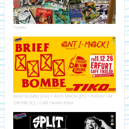
Tickets
BRIEFBOMBE [HH] + ANTI-MACKI [EF] + FRIDAY I´M
DRUNK [IL] | Café Tikolor Erfurt