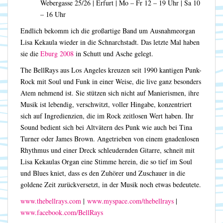
Webergasse 25/26 | Erfurt | Mo – Fr 12 – 19 Uhr | Sa 10
– 16 Uhr
Endlich bekomm ich die großartige Band um Ausnahmeorgan
Lisa Kekaula wieder in die Schnarchstadt. Das letzte Mal haben
sie die
Eburg 2008
in Schutt und Asche gelegt.
The BellRays aus Los Angeles kreuzen seit 1990 kantigen Punk-
Rock mit Soul und Funk in einer Weise, die live ganz besonders
Atem nehmend ist. Sie stützen sich nicht auf Manierismen, ihre
Musik ist lebendig, verschwitzt, voller Hingabe, konzentriert
sich auf Ingredienzien, die im Rock zeitlosen Wert haben. Ihr
Sound bedient sich bei Altvätern des Punk wie auch bei Tina
Turner oder James Brown. Angetrieben von einem gnadenlosen
Rhythmus und einer Dreck schleudernden Gitarre, schneit mit
Lisa Kekaulas Organ eine Stimme herein, die so tief im Soul
und Blues kniet, dass es den Zuhörer und Zuschauer in die
goldene Zeit zurückversetzt, in der Musik noch etwas bedeutete.
www.thebellrays.com
|
www.myspace.com/thebellrays
‎ |
www.facebook.com/BellRays‎