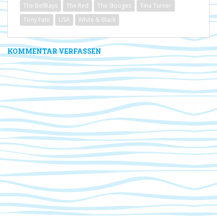
The BellRays
The Red
The Stooges
Tina Turner
Tony Fate
USA
White & Black
KOMMENTAR VERFASSEN