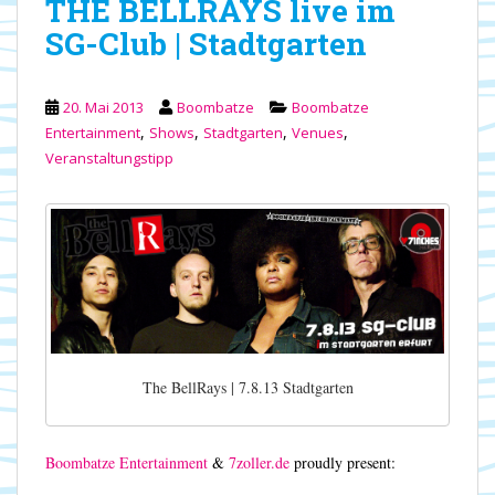
THE BELLRAYS live im
SG-Club | Stadtgarten
20. Mai 2013
Boombatze
Boombatze
,
,
,
,
Entertainment
Shows
Stadtgarten
Venues
Veranstaltungstipp
The BellRays | 7.8.13 Stadtgarten
Boombatze Entertainment
&
7zoller.de
proudly present: