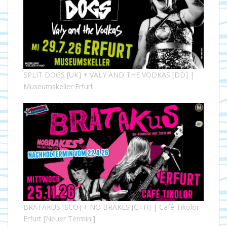
SPLIT DOGS [UK] + VALY AND THE VODKAS [DD] |
Museumskeller Erfurt
BRATAKUS [SCO] + NO BRAKES [GTH] | Café Tikolor
Erfurt [Neuer Termin!]