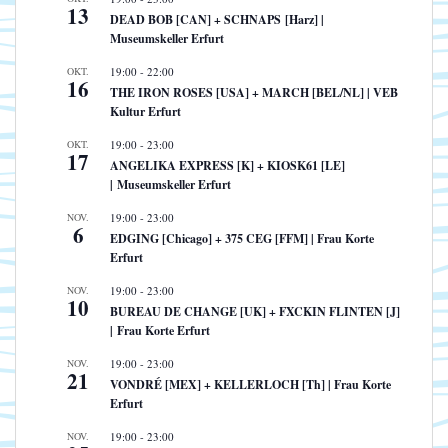
13
DEAD BOB [CAN] + SCHNAPS [Harz] |
Museumskeller Erfurt
OKT.
19:00
-
22:00
16
THE IRON ROSES [USA] + MARCH [BEL/NL] | VEB
Kultur Erfurt
OKT.
19:00
-
23:00
17
ANGELIKA EXPRESS [K] + KIOSK61 [LE]
| Museumskeller Erfurt
NOV.
19:00
-
23:00
6
EDGING [Chicago] + 375 CEG [FFM] | Frau Korte
Erfurt
NOV.
19:00
-
23:00
10
BUREAU DE CHANGE [UK] + FXCKIN FLINTEN [J]
| Frau Korte Erfurt
NOV.
19:00
-
23:00
21
VONDRÉ [MEX] + KELLERLOCH [Th] | Frau Korte
Erfurt
NOV.
19:00
-
23:00