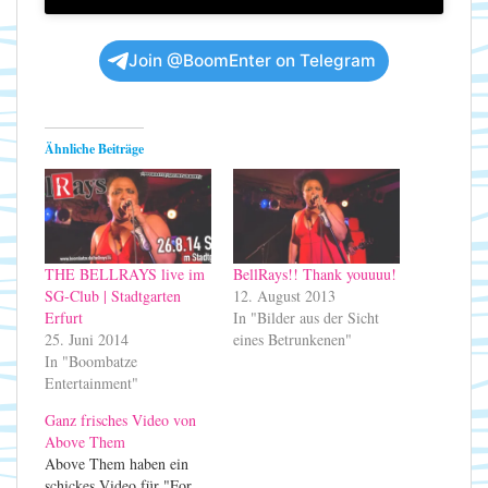
Join @BoomEnter on Telegram
Ähnliche Beiträge
THE BELLRAYS live im
BellRays!! Thank youuuu!
SG-Club | Stadtgarten
12. August 2013
Erfurt
In "Bilder aus der Sicht
25. Juni 2014
eines Betrunkenen"
In "Boombatze
Entertainment"
Ganz frisches Video von
Above Them
Above Them haben ein
schickes Video für "For