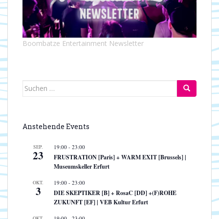
Boombatze Entertainment Newsletter
Suchen
nach:
Anstehende Events
SEP.
19:00
-
23:00
23
FRUSTRATION [Paris] + WARM EXIT [Brussels] |
Museumskeller Erfurt
OKT.
19:00
-
23:00
3
DIE SKEPTIKER [B] + RosaC [DD] +(F)ROHE
ZUKUNFT [EF] | VEB Kultur Erfurt
OKT.
19:00
-
23:00