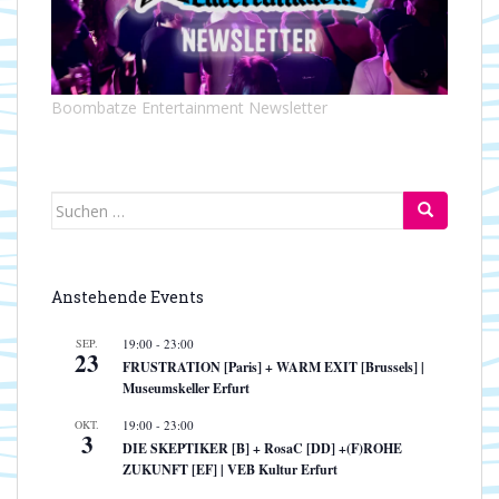
Boombatze Entertainment Newsletter
Suchen
nach:
Anstehende Events
SEP.
19:00
-
23:00
23
FRUSTRATION [Paris] + WARM EXIT [Brussels] |
Museumskeller Erfurt
OKT.
19:00
-
23:00
3
DIE SKEPTIKER [B] + RosaC [DD] +(F)ROHE
ZUKUNFT [EF] | VEB Kultur Erfurt