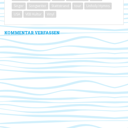
Singer
Songwriter
Stattstrand
tour
Unholy Hymns
USA
VEB Kultur
Vinyl
KOMMENTAR VERFASSEN