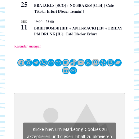
25
BRATAKUS [SCO] + NO BRAKES [GTH] | Café
Tikolor Erfurt [Neuer Termin!]
DEZ.
19:00
-
23:00
11
BRIEFBOMBE [HH] + ANTI-MACKI [EF] + FRIDAY
I´M DRUNK [IL] | Café Tikolor Erfurt
Kalender anzeigen
Facebook
Instagram
Telegram
WhatsApp
Link
Link
Spotify
TikTok
YouTube
X
Mastodon
Yelp
Twitch
Bandc
LinkedIn
Link
Klicke hier, um Marketing-Cookies zu
akzeptieren und diesen Inhalt zu aktivieren