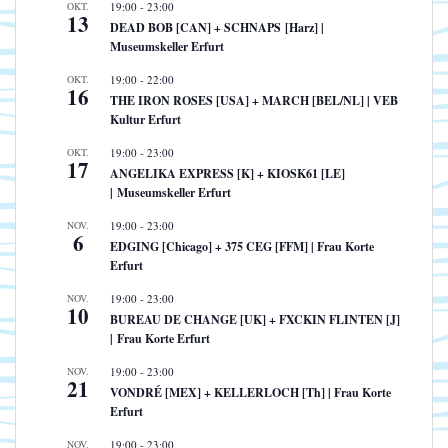
OKT.
19:00
-
23:00
13
DEAD BOB [CAN] + SCHNAPS [Harz] |
Museumskeller Erfurt
OKT.
19:00
-
22:00
16
THE IRON ROSES [USA] + MARCH [BEL/NL] | VEB
Kultur Erfurt
OKT.
19:00
-
23:00
17
ANGELIKA EXPRESS [K] + KIOSK61 [LE]
| Museumskeller Erfurt
NOV.
19:00
-
23:00
6
EDGING [Chicago] + 375 CEG [FFM] | Frau Korte
Erfurt
NOV.
19:00
-
23:00
10
BUREAU DE CHANGE [UK] + FXCKIN FLINTEN [J]
| Frau Korte Erfurt
NOV.
19:00
-
23:00
21
VONDRÉ [MEX] + KELLERLOCH [Th] | Frau Korte
Erfurt
NOV.
19:00
-
23:00