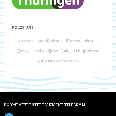
FOLGE UNS
WhatsApp
signal
telegram
facebook
twitter
instagram
tiktok
spotify
youtube
linkedin
Xing
bluesky
mastodon
BOOMBATZE ENTERTAINMENT TELEGRAM