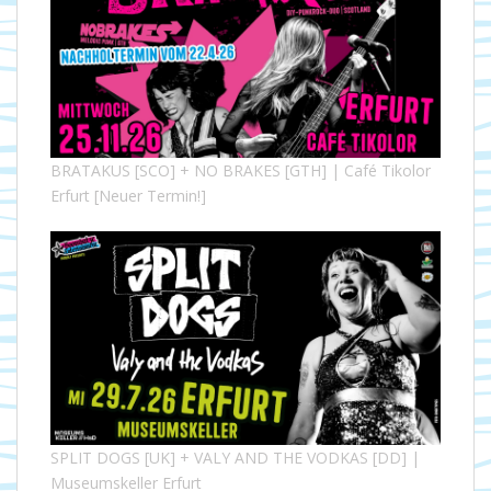
BRATAKUS [SCO] + NO BRAKES [GTH] | Café Tikolor
Erfurt [Neuer Termin!]
SPLIT DOGS [UK] + VALY AND THE VODKAS [DD] |
Museumskeller Erfurt