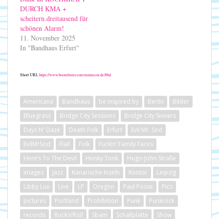
DURCH KMA +
scheitern.dreitausend für
schönen Alarm!
11. November 2025
In "Bandhaus Erfurt"
Short URL
https://www.boombatzeentertainment.de/l8td
Americana
Bandhaus
be inspired by
Berlin
Bilder
Bluegrass
Bridge City Sessions
Bridge City Sinners
Days N' Daze
Death Folk
Erfurt
Evil Mr. Sod
EvilMrSod
Flail
Folk
Fuckin’ Family Faces
Here’s To The Devil
Honky Tonk
Hugo-John-Straße
images
Jazz
Kanarische Inseln
Kontor
Leipzig
Libby Lux
Live
LP
Oregon
Paul Posse
Pics
pictures
Portland
Prohibition
Punk
Punkrock
records
Rock‘n‘Roll
Sbam
Schallplatte
Show