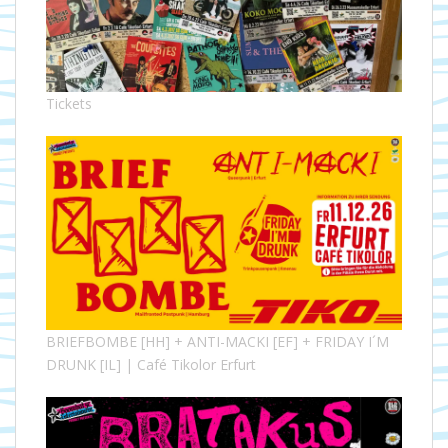
Tickets
BRIEFBOMBE [HH] + ANTI-MACKI [EF] + FRIDAY I´M
DRUNK [IL] | Café Tikolor Erfurt