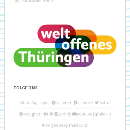
Museumskeller Erfurt
FOLGE UNS
WhatsApp
signal
telegram
facebook
twitter
instagram
tiktok
spotify
youtube
linkedin
Xing
bluesky
mastodon