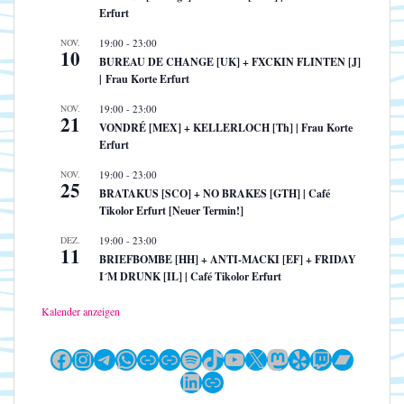
Erfurt
NOV.
19:00
-
23:00
10
BUREAU DE CHANGE [UK] + FXCKIN FLINTEN [J]
| Frau Korte Erfurt
NOV.
19:00
-
23:00
21
VONDRÉ [MEX] + KELLERLOCH [Th] | Frau Korte
Erfurt
NOV.
19:00
-
23:00
25
BRATAKUS [SCO] + NO BRAKES [GTH] | Café
Tikolor Erfurt [Neuer Termin!]
DEZ.
19:00
-
23:00
11
BRIEFBOMBE [HH] + ANTI-MACKI [EF] + FRIDAY
I´M DRUNK [IL] | Café Tikolor Erfurt
Kalender anzeigen
Facebook
Instagram
Telegram
WhatsApp
Link
Link
Spotify
TikTok
YouTube
X
Mastodon
Yelp
Twitch
Bandc
LinkedIn
Link