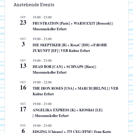
Anstehende Events
SEP.
19:00
-
23:00
23
FRUSTRATION [Paris] + WARM EXIT [Brussels] |
Museumskeller Erfurt
OKT.
19:00
-
23:00
3
DIE SKEPTIKER [B] + RosaC [DD] +(F)ROHE
ZUKUNFT [EF] | VEB Kultur Erfurt
OKT.
19:00
-
23:00
13
DEAD BOB [CAN] + SCHNAPS [Harz] |
Museumskeller Erfurt
OKT.
19:00
-
22:00
16
THE IRON ROSES [USA] + MARCH [BEL/NL] | VEB
Kultur Erfurt
OKT.
19:00
-
23:00
17
ANGELIKA EXPRESS [K] + KIOSK61 [LE]
| Museumskeller Erfurt
NOV.
19:00
-
23:00
6
EDGING [Chicago] + 375 CEG [FFM] | Frau Korte