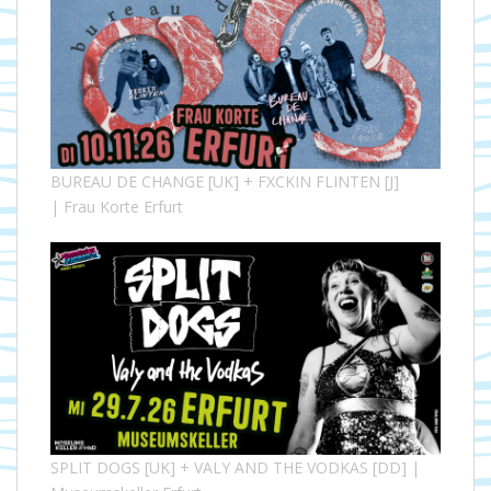
BUREAU DE CHANGE [UK] + FXCKIN FLINTEN [J]
| Frau Korte Erfurt
SPLIT DOGS [UK] + VALY AND THE VODKAS [DD] |