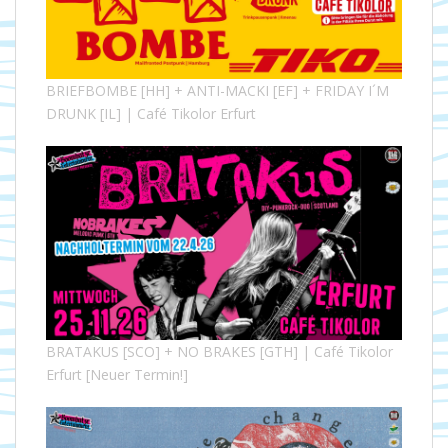
BRIEFBOMBE [HH] + ANTI-MACKI [EF] + FRIDAY I´M
DRUNK [IL] | Café Tikolor Erfurt
BRATAKUS [SCO] + NO BRAKES [GTH] | Café Tikolor
Erfurt [Neuer Termin!]