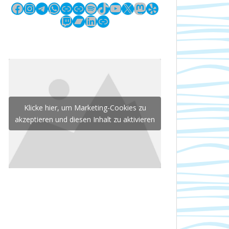
Facebook
Instagram
Telegram
WhatsApp
Link
Link
Spotify
TikTok
YouTube
X
Mastodon
Yelp
Twitch
Bandcamp
LinkedIn
Link
Klicke hier, um Marketing-Cookies zu
akzeptieren und diesen Inhalt zu aktivieren