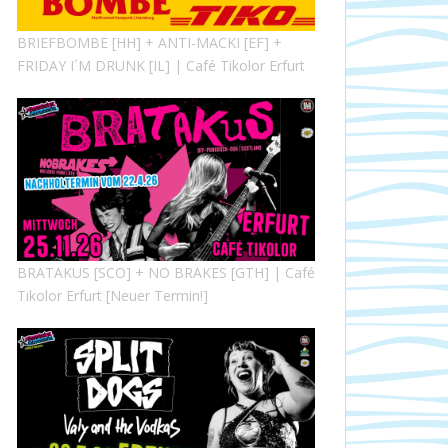
BRIEFBOMBE [HH] + ANTI-MACKI [EF] +
FRIDAY I´M DRUNK [IL] | Café Tikolor Erfurt
BRATAKUS [SCO] + NO BRAKES [GTH] | Café
Tikolor Erfurt [Neuer Termin!]