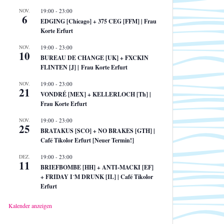
NOV.
19:00
-
23:00
6
EDGING [Chicago] + 375 CEG [FFM] | Frau
Korte Erfurt
NOV.
19:00
-
23:00
10
BUREAU DE CHANGE [UK] + FXCKIN
FLINTEN [J] | Frau Korte Erfurt
NOV.
19:00
-
23:00
21
VONDRÉ [MEX] + KELLERLOCH [Th] |
Frau Korte Erfurt
NOV.
19:00
-
23:00
25
BRATAKUS [SCO] + NO BRAKES [GTH] |
Café Tikolor Erfurt [Neuer Termin!]
DEZ.
19:00
-
23:00
11
BRIEFBOMBE [HH] + ANTI-MACKI [EF]
+ FRIDAY I´M DRUNK [IL] | Café Tikolor
Erfurt
Kalender anzeigen