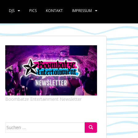
DJS
PICS
KONTAKT
IMPRESSUM
Boombatze Entertainment Newsletter
Suchen
nach: