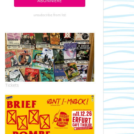
unsubscribe from list
Tickets