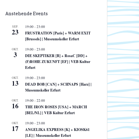
Anstehende Events
SEP.
19:00
-
23:00
23
FRUSTRATION [Paris] + WARM EXIT
[Brussels] | Museumskeller Erfurt
OKT.
19:00
-
23:00
3
DIE SKEPTIKER [B] + RosaC [DD] +
(F)ROHE ZUKUNFT [EF] | VEB Kultur
Erfurt
OKT.
19:00
-
23:00
13
DEAD BOB [CAN] + SCHNAPS [Harz] |
Museumskeller Erfurt
OKT.
19:00
-
22:00
16
THE IRON ROSES [USA] + MARCH
[BEL/NL] | VEB Kultur Erfurt
OKT.
19:00
-
23:00
17
ANGELIKA EXPRESS [K] + KIOSK61
[LE] | Museumskeller Erfurt