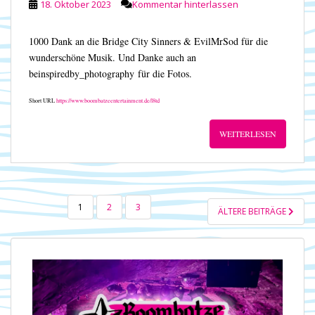
18. Oktober 2023
Kommentar hinterlassen
1000 Dank an die Bridge City Sinners & EvilMrSod für die
wunderschöne Musik. Und Danke auch an
beinspiredby_photography für die Fotos.
Short URL
https://www.boombatzeentertainment.de/l8td
WEITERLESEN
SEITENNUMMERIERUNG
1
2
3
ÄLTERE BEITRÄGE
DER
BEITRÄGE