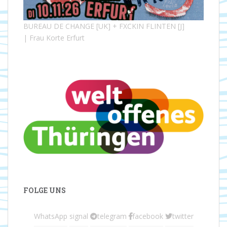
BUREAU DE CHANGE [UK] + FXCKIN FLINTEN [J]
| Frau Korte Erfurt
FOLGE UNS
WhatsApp
signal
telegram
facebook
twitter