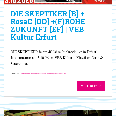
DIE SKEPTIKER [B] +
RosaC [DD] +(F)ROHE
ZUKUNFT [EF] | VEB
Kultur Erfurt
DIE SKEPTIKER feiern 40 Jahre Punkrock live in Erfurt!
Jubiläumstour am 3.10.26 im VEB Kultur – Klassiker, Dada &
Sauerei pur.
Short URL
https://www.boombatzeentertainment.de/skeptiker26
WEITERLESEN