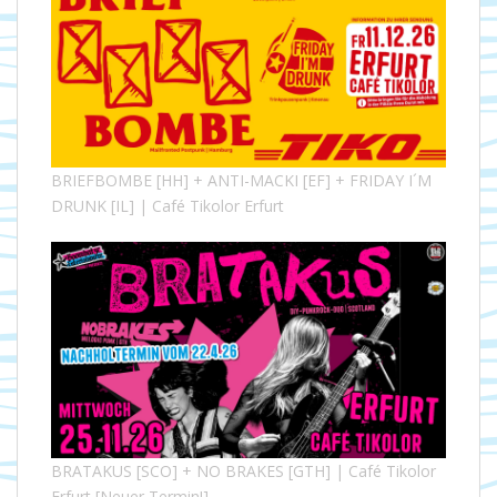
BRIEFBOMBE [HH] + ANTI-MACKI [EF] + FRIDAY I´M
DRUNK [IL] | Café Tikolor Erfurt
BRATAKUS [SCO] + NO BRAKES [GTH] | Café Tikolor
Erfurt [Neuer Termin!]