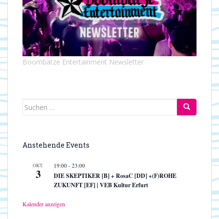
Boombatze Entertainment Newsletter
Suchen
nach:
Anstehende Events
OKT.
19:00
-
23:00
3
DIE SKEPTIKER [B] + RosaC [DD] +(F)ROHE
ZUKUNFT [EF] | VEB Kultur Erfurt
Kalender anzeigen