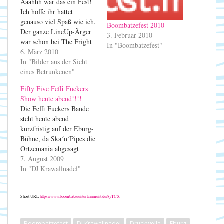
Aaahhh war das ein Fest!
Ich hoffe ihr hattet
genauso viel Spaß wie ich.
Boombatzefest 2010
Der ganze LineUp-Ärger
3. Februar 2010
war schon bei The Fright
In "Boombatzefest"
wie weggeblasen. 1000
6. März 2010
Dank geht an die Fifty
In "Bilder aus der Sicht
Five Feffi Fuckers,
eines Betrunkenen"
Druckwelle, The Fright,
Fifty Five Feffi Fuckers
PaPaBoom, Rastabastard,
Show heute abend!!!!
Wild Pechi, Mensa Jürgen,
Die Feffi Fuckers Bande
Schlupp & Mini-Schlupp,
steht heute abend
die Zauberbowle-Queens
kurzfristig auf der Eburg-
Heike & Frau…
Bühne, da Ska´n´Pipes die
Ortzemania abgesagt
haben. Wir sehen uns
7. August 2009
heute abend ... Getränke
In "DJ Krawallnadel"
gibts ja auch noch ;-)
Short URL
https://www.boombatzeentertainment.de/8yTCX
Boombatzefest
DJ Krawallnadel
Druckwelle
Eburg