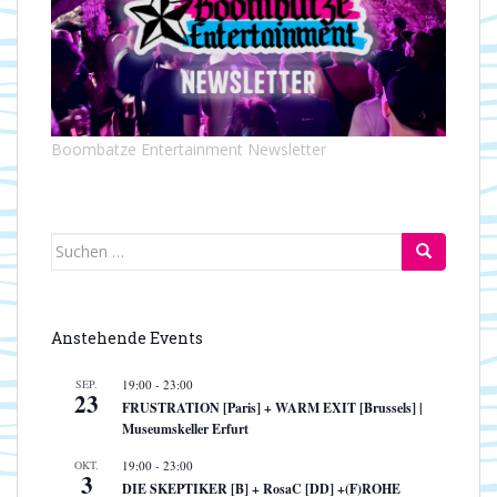
Boombatze Entertainment Newsletter
Suchen
nach:
Anstehende Events
SEP.
19:00
-
23:00
23
FRUSTRATION [Paris] + WARM EXIT [Brussels] |
Museumskeller Erfurt
OKT.
19:00
-
23:00
3
DIE SKEPTIKER [B] + RosaC [DD] +(F)ROHE