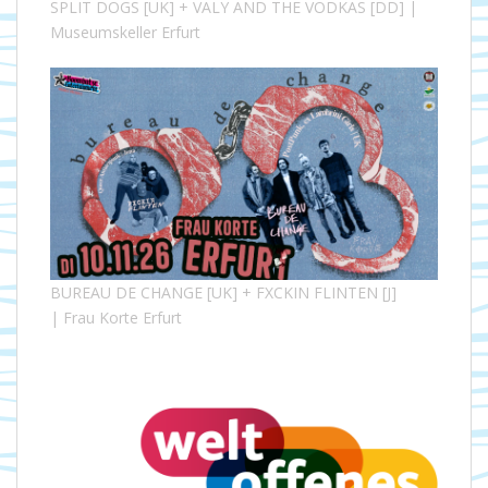
SPLIT DOGS [UK] + VALY AND THE VODKAS [DD] |
Museumskeller Erfurt
BUREAU DE CHANGE [UK] + FXCKIN FLINTEN [J]
| Frau Korte Erfurt