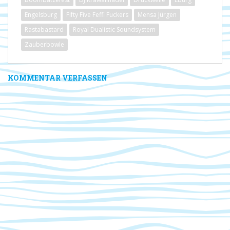
Engelsburg
Fifty Five Feffi Fuckers
Mensa Jürgen
Rastabastard
Royal Dualistic Soundsystem
Zauberbowle
KOMMENTAR VERFASSEN