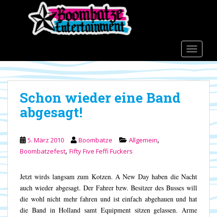
S
k
i
p
t
TOGGLE
o
m
a
Schon wieder eine Band
i
n
abgesagt!
c
o
n
,
5. März 2010
Boombatze
Allgemein
t
,
Boombatzefest
Fifty Five Feffi Fuckers
e
n
Jetzt wirds langsam zum Kotzen. A New Day haben die Nacht
t
auch wieder abgesagt. Der Fahrer bzw. Besitzer des Busses will
die wohl nicht mehr fahren und ist einfach abgehauen und hat
die Band in Holland samt Equipment sitzen gelassen. Arme