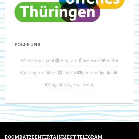
FOLGE UNS
WhatsApp
signal
telegram
facebook
twitter
instagram
tiktok
spotify
youtube
linkedin
Xing
bluesky
mastodon
BOOMBATZE ENTERTAINMENT TELEGRAM