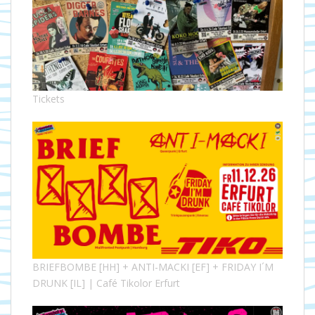
Tickets
BRIEFBOMBE [HH] + ANTI-MACKI [EF] + FRIDAY I´M
DRUNK [IL] | Café Tikolor Erfurt