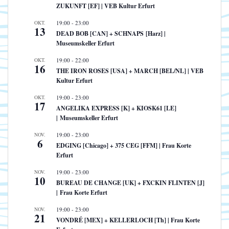
ZUKUNFT [EF] | VEB Kultur Erfurt
OKT.
19:00
-
23:00
13
DEAD BOB [CAN] + SCHNAPS [Harz] |
Museumskeller Erfurt
OKT.
19:00
-
22:00
16
THE IRON ROSES [USA] + MARCH [BEL/NL] | VEB
Kultur Erfurt
OKT.
19:00
-
23:00
17
ANGELIKA EXPRESS [K] + KIOSK61 [LE]
| Museumskeller Erfurt
NOV.
19:00
-
23:00
6
EDGING [Chicago] + 375 CEG [FFM] | Frau Korte
Erfurt
NOV.
19:00
-
23:00
10
BUREAU DE CHANGE [UK] + FXCKIN FLINTEN [J]
| Frau Korte Erfurt
NOV.
19:00
-
23:00
21
VONDRÉ [MEX] + KELLERLOCH [Th] | Frau Korte