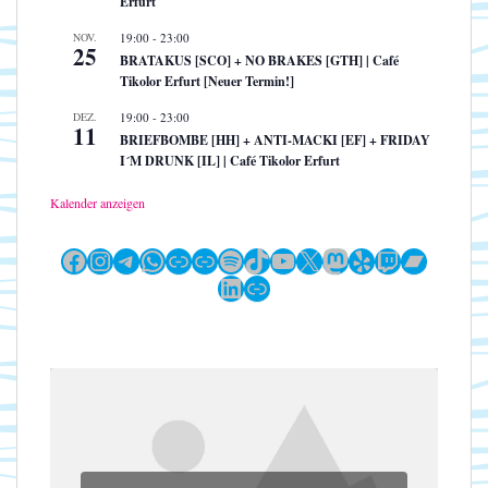
Erfurt
NOV.
19:00
-
23:00
25
BRATAKUS [SCO] + NO BRAKES [GTH] | Café
Tikolor Erfurt [Neuer Termin!]
DEZ.
19:00
-
23:00
11
BRIEFBOMBE [HH] + ANTI-MACKI [EF] + FRIDAY
I´M DRUNK [IL] | Café Tikolor Erfurt
Kalender anzeigen
Facebook
Instagram
Telegram
WhatsApp
Link
Link
Spotify
TikTok
YouTube
X
Mastodon
Yelp
Twitch
Bandc
LinkedIn
Link