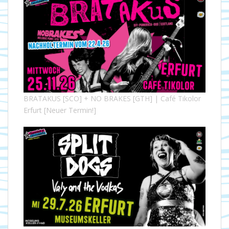
BRATAKUS [SCO] + NO BRAKES [GTH] | Café Tikolor
Erfurt [Neuer Termin!]