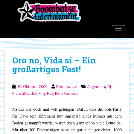
S
k
i
p
t
TOGGLE
o
m
a
Oro no, Vida sí – Ein
i
n
großartiges Fest!
c
o
n
,
19. Oktober 2009
Boombatze
Allgemein
DJ
t
,
Krawallnadel
Fifty Five Feffi Fuckers
e
n
Na das war doch mal voll gelungen! Dafür, dass die Soli-Party
t
für Dave sein Ehrenamt nur innerhalb eines Monats aus dem
Boden gestampft wurde, waren doch ganz schön viele Leute da.
Mit über 300 Feierwütigen hatte ich gar nicht gerechnet. 1000