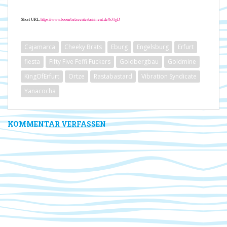
gibts ja auch noch ;-)
Short URL
https://www.boombatzeentertainment.de/631gD
Cajamarca
Cheeky Brats
Eburg
Engelsburg
Erfurt
fiesta
Fifty Five Feffi Fuckers
Goldbergbau
Goldmine
KingOfErfurt
Ortze
Rastabastard
Vibration Syndicate
Yanacocha
KOMMENTAR VERFASSEN