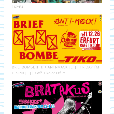
Tickets
BRIEFBOMBE [HH] + ANTI-MACKI [EF] + FRIDAY I´M
DRUNK [IL] | Café Tikolor Erfurt