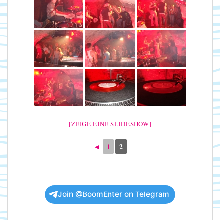
[ZEIGE EINE SLIDESHOW]
◄
1
2
Join @BoomEnter on Telegram