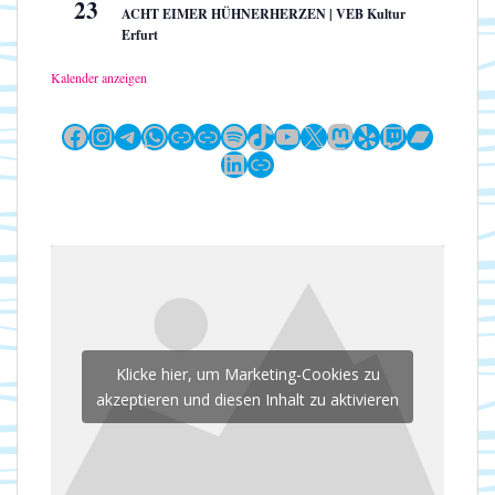
23
ACHT EIMER HÜHNERHERZEN | VEB Kultur
Erfurt
Kalender anzeigen
Facebook
Instagram
Telegram
WhatsApp
Link
Link
Spotify
TikTok
YouTube
X
Mastodon
Yelp
Twitch
Bandc
LinkedIn
Link
Klicke hier, um Marketing-Cookies zu
akzeptieren und diesen Inhalt zu aktivieren