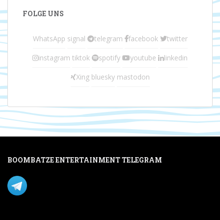
FOLGE UNS
WhatsApp
signal
telegram
facebook
twitter
instagram
tiktok
spotify
youtube
linkedin
Xing
bluesky
mastodon
BOOMBATZE ENTERTAINMENT TELEGRAM
Verpasse nichts per Telegram!