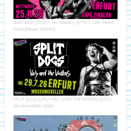
BRATAKUS [SCO] + NO BRAKES [GTH] | Café Tikolor
Erfurt [Neuer Termin!]
SPLIT DOGS [UK] + VALY AND THE VODKAS [DD] |
Museumskeller Erfurt