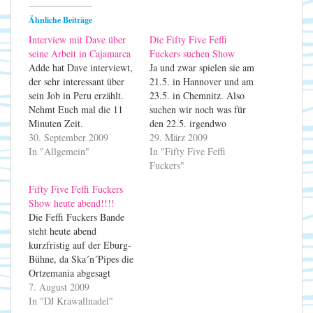
Ähnliche Beiträge
Interview mit Dave über
Die Fifty Five Feffi
seine Arbeit in Cajamarca
Fuckers suchen Show
Adde hat Dave interviewt,
Ja und zwar spielen sie am
der sehr interessant über
21.5. in Hannover und am
sein Job in Peru erzählt.
23.5. in Chemnitz. Also
Nehmt Euch mal die 11
suchen wir noch was für
Minuten Zeit.
den 22.5. irgendwo
30. September 2009
zwischen Hannover und
29. März 2009
In "Allgemein"
Chemnitz. Außerdem ist
In "Fifty Five Feffi
auch etwas am 20.5. auf
Fuckers"
dem Weg nach Hannover
Fifty Five Feffi Fuckers
möglich. Der 21.5. ist ja
Show heute abend!!!!
Himmelfahrt, also frei!!!
Die Feffi Fuckers Bande
Bei Ideen bitte melden!
steht heute abend
kurzfristig auf der Eburg-
Bühne, da Ska´n´Pipes die
Ortzemania abgesagt
haben. Wir sehen uns
7. August 2009
heute abend ... Getränke
In "DJ Krawallnadel"