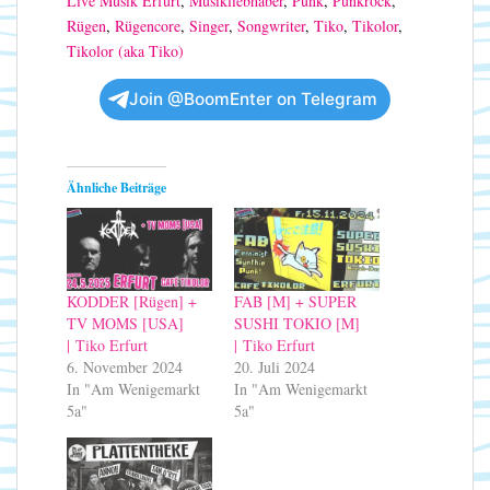
Live Musik Erfurt
,
Musikliebhaber
,
Punk
,
Punkrock
,
Rügen
,
Rügencore
,
Singer
,
Songwriter
,
Tiko
,
Tikolor
,
Tikolor (aka Tiko)
Join @BoomEnter on Telegram
Ähnliche Beiträge
KODDER [Rügen] +
FAB [M] + SUPER
TV MOMS [USA]
SUSHI TOKIO [M]
| Tiko Erfurt
| Tiko Erfurt
6. November 2024
20. Juli 2024
In "Am Wenigemarkt
In "Am Wenigemarkt
5a"
5a"