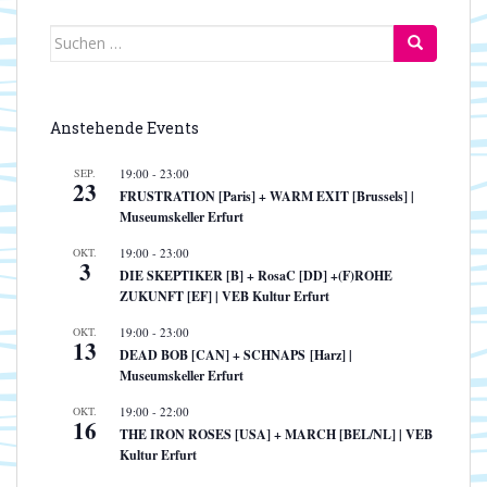
Suchen
nach:
Anstehende Events
SEP.
19:00
-
23:00
23
FRUSTRATION [Paris] + WARM EXIT [Brussels] |
Museumskeller Erfurt
OKT.
19:00
-
23:00
3
DIE SKEPTIKER [B] + RosaC [DD] +(F)ROHE
ZUKUNFT [EF] | VEB Kultur Erfurt
OKT.
19:00
-
23:00
13
DEAD BOB [CAN] + SCHNAPS [Harz] |
Museumskeller Erfurt
OKT.
19:00
-
22:00
16
THE IRON ROSES [USA] + MARCH [BEL/NL] | VEB
Kultur Erfurt