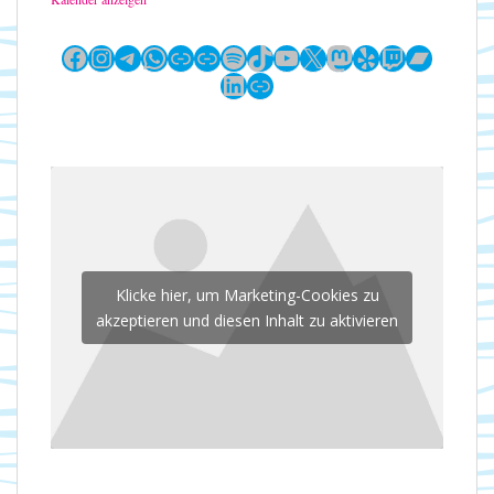
Facebook
Instagram
Telegram
WhatsApp
Link
Link
Spotify
TikTok
YouTube
X
Mastodon
Yelp
Twitch
Bandc
LinkedIn
Link
Klicke hier, um Marketing-Cookies zu
akzeptieren und diesen Inhalt zu aktivieren