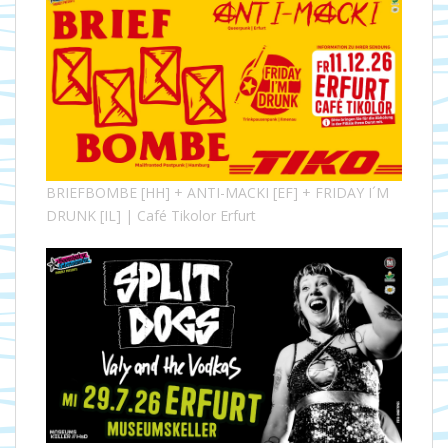
BRIEFBOMBE [HH] + ANTI-MACKI [EF] + FRIDAY I´M
DRUNK [IL] | Café Tikolor Erfurt