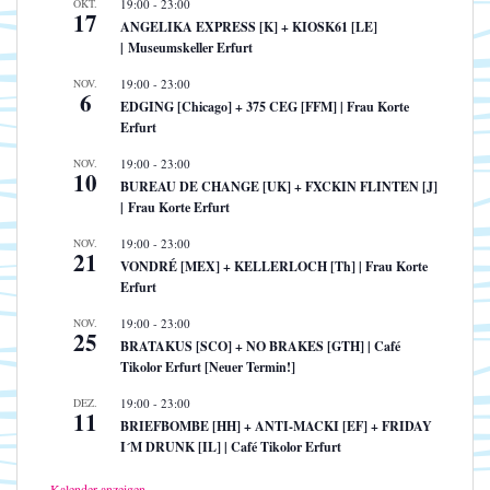
OKT.
19:00
-
23:00
17
ANGELIKA EXPRESS [K] + KIOSK61 [LE]
| Museumskeller Erfurt
NOV.
19:00
-
23:00
6
EDGING [Chicago] + 375 CEG [FFM] | Frau Korte
Erfurt
NOV.
19:00
-
23:00
10
BUREAU DE CHANGE [UK] + FXCKIN FLINTEN [J]
| Frau Korte Erfurt
NOV.
19:00
-
23:00
21
VONDRÉ [MEX] + KELLERLOCH [Th] | Frau Korte
Erfurt
NOV.
19:00
-
23:00
25
BRATAKUS [SCO] + NO BRAKES [GTH] | Café
Tikolor Erfurt [Neuer Termin!]
DEZ.
19:00
-
23:00
11
BRIEFBOMBE [HH] + ANTI-MACKI [EF] + FRIDAY
I´M DRUNK [IL] | Café Tikolor Erfurt
Kalender anzeigen