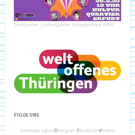
SoulQuartier | KulturQuartier Schauspielhaus Erfurt
FOLGE UNS
WhatsApp
signal
telegram
facebook
twitter