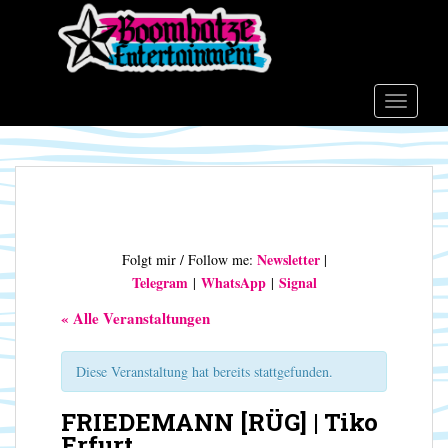
S
k
i
p
t
TOGGLE
o
m
a
i
n
c
Newsletter
Folgt mir / Follow me:
|
o
Telegram
WhatsApp
Signal
|
|
n
t
« Alle Veranstaltungen
e
n
Diese Veranstaltung hat bereits stattgefunden.
t
FRIEDEMANN [RÜG] | Tiko
Erfurt