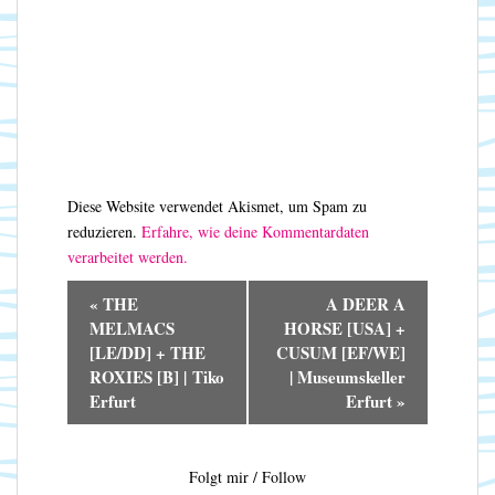
Diese Website verwendet Akismet, um Spam zu
reduzieren.
Erfahre, wie deine Kommentardaten
verarbeitet werden.
V
«
THE
A DEER A
e
MELMACS
HORSE [USA] +
r
[LE/DD] + THE
CUSUM [EF/WE]
a
ROXIES [B] | Tiko
| Museumskeller
n
Erfurt
Erfurt
»
s
t
a
Folgt mir / Follow
l