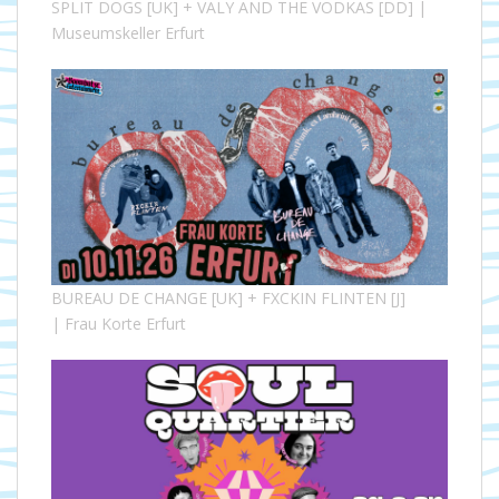
SPLIT DOGS [UK] + VALY AND THE VODKAS [DD] |
Museumskeller Erfurt
BUREAU DE CHANGE [UK] + FXCKIN FLINTEN [J]
| Frau Korte Erfurt