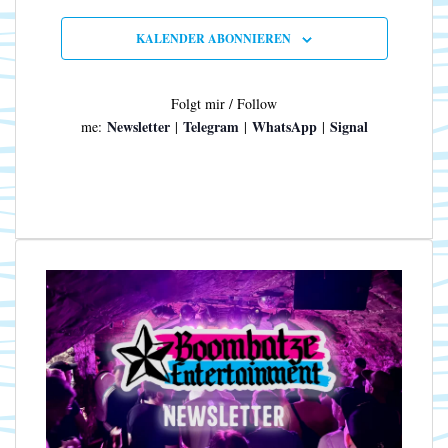
n
N
a
KALENDER ABONNIEREN
v
i
g
Folgt mir / Follow
a
Newsletter
Telegram
WhatsApp
Signal
me:
|
|
|
t
i
o
n