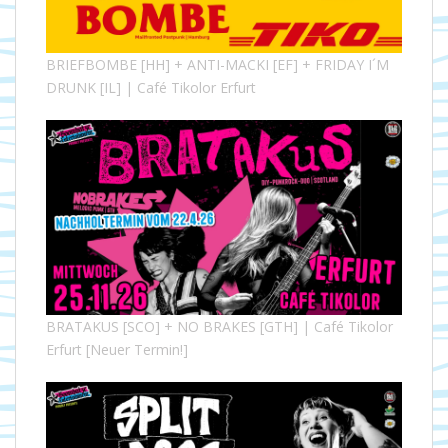
BRIEFBOMBE [HH] + ANTI-MACKI [EF] + FRIDAY I´M
DRUNK [IL] | Café Tikolor Erfurt
BRATAKUS [SCO] + NO BRAKES [GTH] | Café Tikolor
Erfurt [Neuer Termin!]