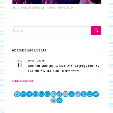
Boombatze Entertainment Newsletter
Suchen
nach:
Anstehende Events
DEZ.
19:00
-
23:00
11
BRIEFBOMBE [HH] + ANTI-MACKI [EF] + FRIDAY
I´M DRUNK [IL] | Café Tikolor Erfurt
Kalender anzeigen
Facebook
Instagram
Telegram
WhatsApp
Link
Link
Spotify
TikTok
YouTube
X
Mastodon
Yelp
Twitch
Bandc
LinkedIn
Link