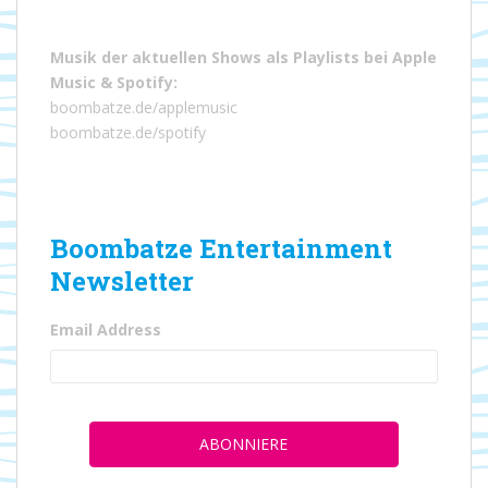
Musik der aktuellen Shows als Playlists bei
Apple
Music
&
Spotify
:
boombatze.de/applemusic
boombatze.de/spotify
Boombatze Entertainment
Newsletter
Email Address