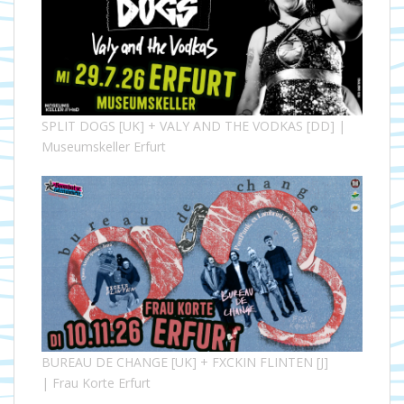
SPLIT DOGS [UK] + VALY AND THE VODKAS [DD] |
Museumskeller Erfurt
BUREAU DE CHANGE [UK] + FXCKIN FLINTEN [J]
| Frau Korte Erfurt