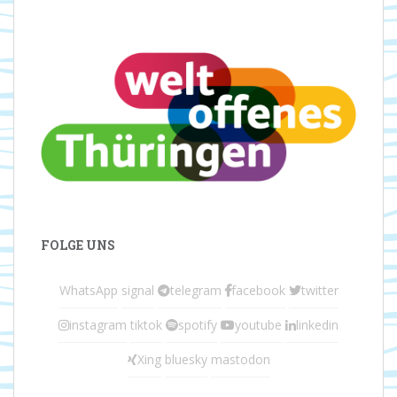
FOLGE UNS
WhatsApp
signal
telegram
facebook
twitter
instagram
tiktok
spotify
youtube
linkedin
Xing
bluesky
mastodon