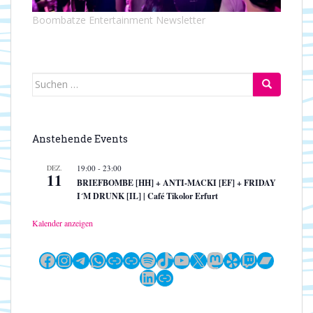
Boombatze Entertainment Newsletter
Suchen
nach:
Anstehende Events
DEZ.
19:00
-
23:00
11
BRIEFBOMBE [HH] + ANTI-MACKI [EF] + FRIDAY
I´M DRUNK [IL] | Café Tikolor Erfurt
Kalender anzeigen
Facebook
Instagram
Telegram
WhatsApp
Link
Link
Spotify
TikTok
YouTube
X
Mastodon
Yelp
Twitch
Bandc
LinkedIn
Link