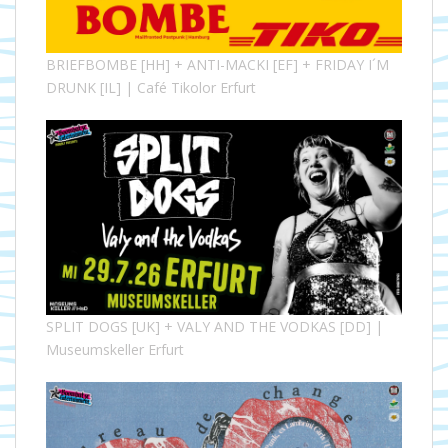
BRIEFBOMBE [HH] + ANTI-MACKI [EF] + FRIDAY I´M
DRUNK [IL] | Café Tikolor Erfurt
SPLIT DOGS [UK] + VALY AND THE VODKAS [DD] |
Museumskeller Erfurt