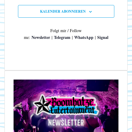
n
N
a
KALENDER ABONNIEREN
v
i
g
Folgt mir / Follow
a
Newsletter
Telegram
WhatsApp
Signal
me:
|
|
|
t
i
o
n