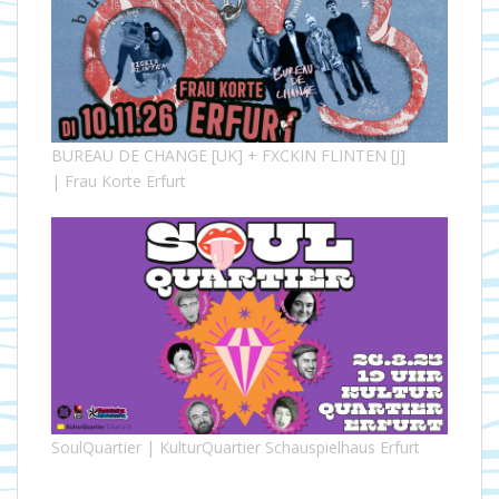
BUREAU DE CHANGE [UK] + FXCKIN FLINTEN [J]
| Frau Korte Erfurt
SoulQuartier | KulturQuartier Schauspielhaus Erfurt