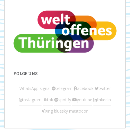
FOLGE UNS
WhatsApp
signal
telegram
facebook
twitter
instagram
tiktok
spotify
youtube
linkedin
Xing
bluesky
mastodon