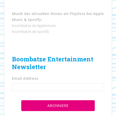
Musik der aktuellen Shows als Playlists bei
Apple
Music
&
Spotify
:
boombatze.de/applemusic
boombatze.de/spotify
Boombatze Entertainment
Newsletter
Email Address