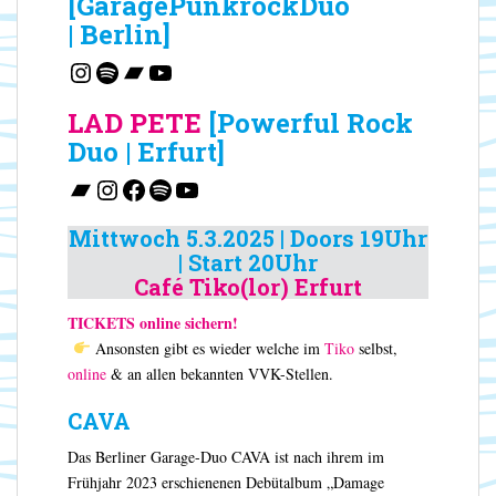
[GaragePunkrockDuo
| Berlin]
Instagram
Spotify
Bandcamp
YouTube
LAD PETE
[Powerful Rock
Duo | Erfurt]
Bandcamp
Instagram
Facebook
Spotify
YouTube
Mittwoch 5.3.2025 | Doors 19Uhr
| Start 20Uhr
Café Tiko(lor) Erfurt
TICKETS online sichern!
Ansonsten gibt es wieder welche im
Tiko
selbst,
online
& an allen bekannten VVK-Stellen.
CAVA
Das Berliner Garage-Duo CAVA ist nach ihrem im
Frühjahr 2023 erschienenen Debütalbum „Damage