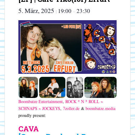
5. März, 2025
19:00
23:30
|
–
Boombatze Entertainment
,
ROCK * N * ROLL ~
SCHNAPS ~ JOCKEYS
,
7zoller.de
&
boombatze.media
proudly present:
CAVA