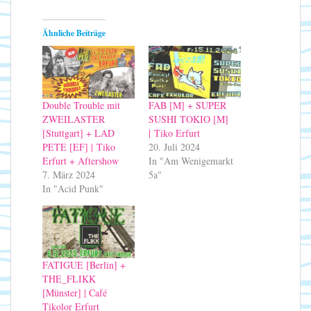
Ähnliche Beiträge
Double Trouble mit
FAB [M] + SUPER
ZWEILASTER
SUSHI TOKIO [M]
[Stuttgart] + LAD
| Tiko Erfurt
PETE [EF] | Tiko
20. Juli 2024
Erfurt + Aftershow
In "Am Wenigemarkt
7. März 2024
5a"
In "Acid Punk"
FATIGUE [Berlin] +
THE_FLIKK
[Münster] | Café
Tikolor Erfurt