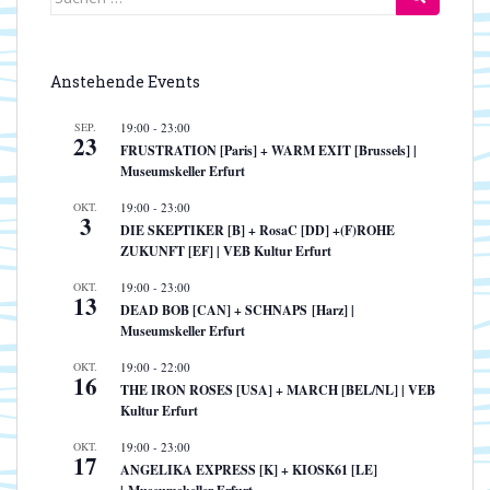
nach:
Anstehende Events
SEP.
19:00
-
23:00
23
FRUSTRATION [Paris] + WARM EXIT [Brussels] |
Museumskeller Erfurt
OKT.
19:00
-
23:00
3
DIE SKEPTIKER [B] + RosaC [DD] +(F)ROHE
ZUKUNFT [EF] | VEB Kultur Erfurt
OKT.
19:00
-
23:00
13
DEAD BOB [CAN] + SCHNAPS [Harz] |
Museumskeller Erfurt
OKT.
19:00
-
22:00
16
THE IRON ROSES [USA] + MARCH [BEL/NL] | VEB
Kultur Erfurt
OKT.
19:00
-
23:00
17
ANGELIKA EXPRESS [K] + KIOSK61 [LE]