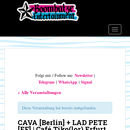
S
k
i
p
t
TOGGLE
o
m
a
i
n
c
Newsletter
Folgt mir / Follow me:
|
o
Telegram
WhatsApp
Signal
|
|
n
t
« Alle Veranstaltungen
e
n
Diese Veranstaltung hat bereits stattgefunden.
t
CAVA [Berlin] + LAD PETE
[EF] | Café Tiko(lor) Erfurt