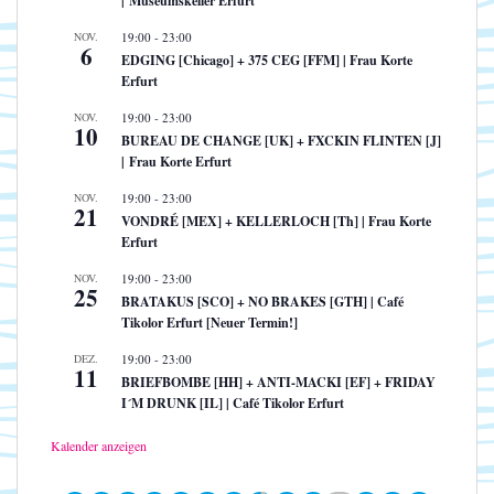
| Museumskeller Erfurt
NOV.
19:00
-
23:00
6
EDGING [Chicago] + 375 CEG [FFM] | Frau Korte
Erfurt
NOV.
19:00
-
23:00
10
BUREAU DE CHANGE [UK] + FXCKIN FLINTEN [J]
| Frau Korte Erfurt
NOV.
19:00
-
23:00
21
VONDRÉ [MEX] + KELLERLOCH [Th] | Frau Korte
Erfurt
NOV.
19:00
-
23:00
25
BRATAKUS [SCO] + NO BRAKES [GTH] | Café
Tikolor Erfurt [Neuer Termin!]
DEZ.
19:00
-
23:00
11
BRIEFBOMBE [HH] + ANTI-MACKI [EF] + FRIDAY
I´M DRUNK [IL] | Café Tikolor Erfurt
Kalender anzeigen