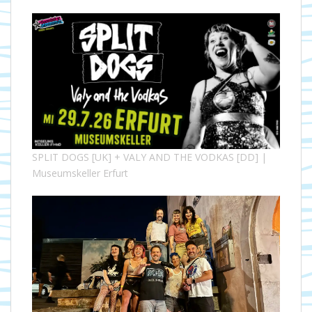
SPLIT DOGS [UK] + VALY AND THE VODKAS [DD] |
Museumskeller Erfurt