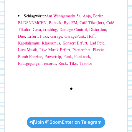
Schlagwörter
Am Wenigemarkt 5a
,
Anja
,
Berlin
,
BLDSNNMCHN
,
Buback
,
ByteFM
,
Café Tiko(lor)
,
Café
Tikolor
,
Cava
,
crashing
,
Damage Control
,
Distortion
,
Duo
,
Erfurt
,
Fuzz
,
Garage
,
GaragePunk
,
Hoff
,
Kapitalismus
,
Klassismus
,
Konzert Erfurt
,
Lad Pete
,
Live Musik
,
Live Musik Erfurt
,
Patriarchat
,
Plastic
Bomb Fanzine
,
Powertrip
,
Punk
,
Punkrock
,
Rausgegangen
,
records
,
Rock
,
Tiko
,
Tikolor
Join @BoomEnter on Telegram