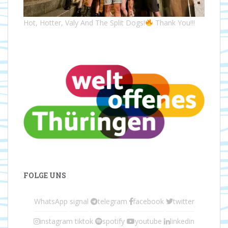
Hot, Hotter, Valy And The Split Dogs!
Thank You!!!
FOLGE UNS
WhatsApp
signal
telegram
facebook
twitter
instagram
tiktok
spotify
youtube
linkedin