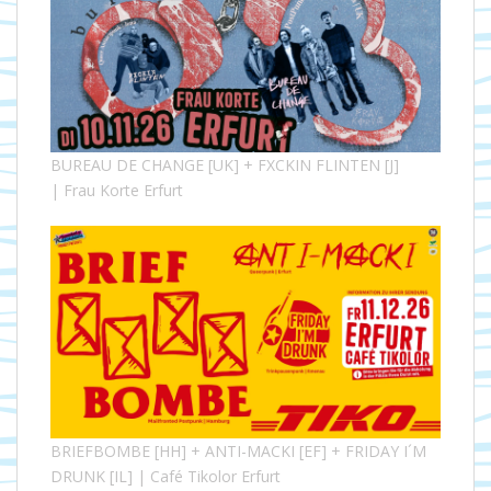
BUREAU DE CHANGE [UK] + FXCKIN FLINTEN [J]
| Frau Korte Erfurt
BRIEFBOMBE [HH] + ANTI-MACKI [EF] + FRIDAY I´M
DRUNK [IL] | Café Tikolor Erfurt