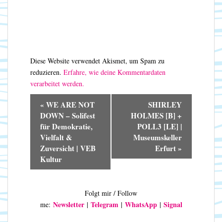
Diese Website verwendet Akismet, um Spam zu
reduzieren.
Erfahre, wie deine Kommentardaten
verarbeitet werden.
V
«
WE ARE NOT
SHIRLEY
e
DOWN – Solifest
HOLMES [B] +
r
für Demokratie,
POLL3 [LE] |
a
Vielfalt &
Museumskeller
n
Zuversicht | VEB
Erfurt
»
s
Kultur
t
a
l
Folgt mir / Follow
t
Newsletter
Telegram
WhatsApp
Signal
me:
|
|
|
u
n