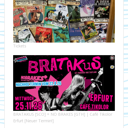
Tickets
BRATAKUS [SCO] + NO BRAKES [GTH] | Café Tikolor
Erfurt [Neuer Termin!]