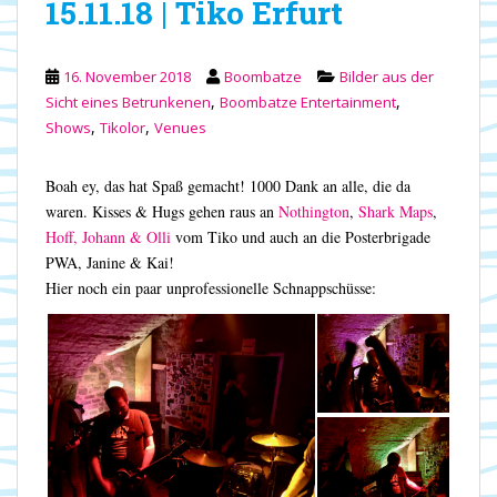
15.11.18 | Tiko Erfurt
16. November 2018
Boombatze
Bilder aus der
,
,
Sicht eines Betrunkenen
Boombatze Entertainment
,
,
Shows
Tikolor
Venues
Boah ey, das hat Spaß gemacht! 1000 Dank an alle, die da
waren. Kisses & Hugs gehen raus an
Nothington
,
Shark Maps
,
Hoff, Johann & Olli
vom Tiko und auch an die Posterbrigade
PWA, Janine & Kai!
Hier noch ein paar unprofessionelle Schnappschüsse: