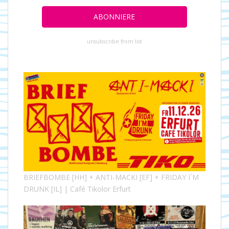
unsubscribe from list
BRIEFBOMBE [HH] + ANTI-MACKI [EF] + FRIDAY I´M
DRUNK [IL] | Café Tikolor Erfurt