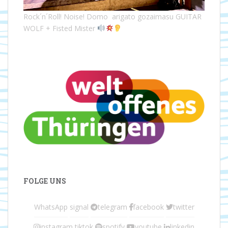
Rock´n´Roll! Noise! Domo arigato gozaimasu GUITAR
WOLF + Fisted Mister
FOLGE UNS
WhatsApp
signal
telegram
facebook
twitter
instagram
tiktok
spotify
youtube
linkedin