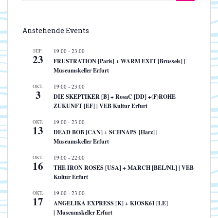
nach:
Anstehende Events
SEP.
19:00
-
23:00
23
FRUSTRATION [Paris] + WARM EXIT [Brussels] |
Museumskeller Erfurt
OKT.
19:00
-
23:00
3
DIE SKEPTIKER [B] + RosaC [DD] +(F)ROHE
ZUKUNFT [EF] | VEB Kultur Erfurt
OKT.
19:00
-
23:00
13
DEAD BOB [CAN] + SCHNAPS [Harz] |
Museumskeller Erfurt
OKT.
19:00
-
22:00
16
THE IRON ROSES [USA] + MARCH [BEL/NL] | VEB
Kultur Erfurt
OKT.
19:00
-
23:00
17
ANGELIKA EXPRESS [K] + KIOSK61 [LE]
| Museumskeller Erfurt