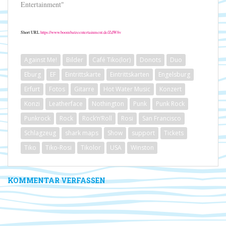
Entertainment"
Short URL
https://www.boombatzeentertainment.de/ZdW8v
Against Me!
Bilder
Café Tiko(lor)
Donots
Duo
Eburg
EF
Eintrittskarte
Eintrittskarten
Engelsburg
Erfurt
Fotos
Gitarre
Hot Water Music
Konzert
Konzi
Leatherface
Nothington
Punk
Punk Rock
Punkrock
Rock
Rock‘n‘Roll
Rosi
San Francisco
Schlagzeug
shark maps
Show
support
Tickets
Tiko
Tiko-Rosi
Tikolor
USA
Winston
KOMMENTAR VERFASSEN