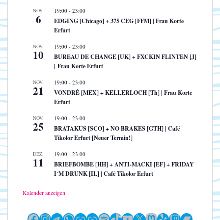
NOV.
19:00
-
23:00
6
EDGING [Chicago] + 375 CEG [FFM] | Frau Korte
Erfurt
NOV.
19:00
-
23:00
10
BUREAU DE CHANGE [UK] + FXCKIN FLINTEN [J]
| Frau Korte Erfurt
NOV.
19:00
-
23:00
21
VONDRÉ [MEX] + KELLERLOCH [Th] | Frau Korte
Erfurt
NOV.
19:00
-
23:00
25
BRATAKUS [SCO] + NO BRAKES [GTH] | Café
Tikolor Erfurt [Neuer Termin!]
DEZ.
19:00
-
23:00
11
BRIEFBOMBE [HH] + ANTI-MACKI [EF] + FRIDAY
I´M DRUNK [IL] | Café Tikolor Erfurt
Kalender anzeigen
Facebook
Instagram
Telegram
WhatsApp
Link
Link
Spotify
TikTok
YouTube
X
Mastodon
Yelp
Twitch
Bandc