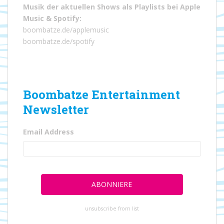
Musik der aktuellen Shows als Playlists bei
Apple
Music
&
Spotify
:
boombatze.de/applemusic
boombatze.de/spotify
Boombatze Entertainment
Newsletter
Email Address
unsubscribe from list