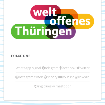
FOLGE UNS
WhatsApp
signal
telegram
facebook
twitter
instagram
tiktok
spotify
youtube
linkedin
Xing
bluesky
mastodon