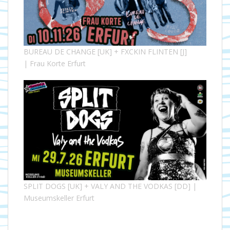
BUREAU DE CHANGE [UK] + FXCKIN FLINTEN [J]
| Frau Korte Erfurt
SPLIT DOGS [UK] + VALY AND THE VODKAS [DD] |
Museumskeller Erfurt