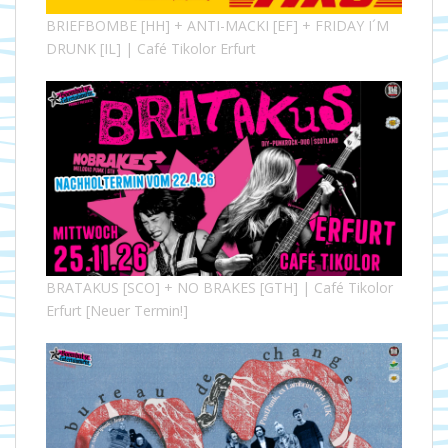
BRIEFBOMBE [HH] + ANTI-MACKI [EF] + FRIDAY I´M
DRUNK [IL] | Café Tikolor Erfurt
BRATAKUS [SCO] + NO BRAKES [GTH] | Café Tikolor
Erfurt [Neuer Termin!]