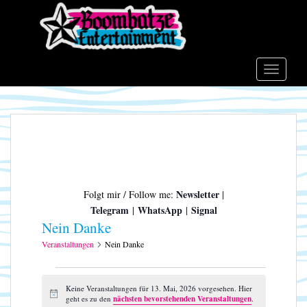
S
k
i
p
t
TOGGLE
o
m
a
i
n
c
o
Newsletter
Folgt mir / Follow me:
|
n
Telegram
WhatsApp
Signal
|
|
t
Nein Danke
e
n
Veranstaltungen
Nein Danke
t
Veranstaltungen
für
Keine Veranstaltungen für 13. Mai, 2026 vorgesehen. Hier
H
geht es zu den
nächsten bevorstehenden Veranstaltungen
.