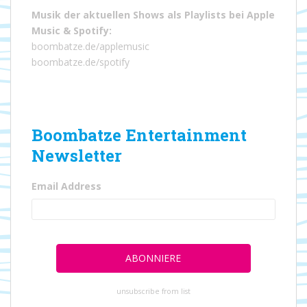
Musik der aktuellen Shows als Playlists bei
Apple
Music
&
Spotify
:
boombatze.de/applemusic
boombatze.de/spotify
Boombatze Entertainment
Newsletter
Email Address
unsubscribe from list