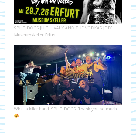
SPLIT DOGS [UK] + VALY AND THE VODKAS [DD] |
Museumskeller Erfurt
What a killer band: SPLIT DOGS! Thank you so much!