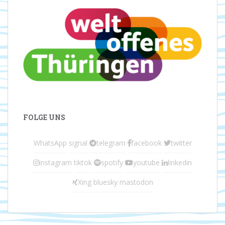
FOLGE UNS
WhatsApp
signal
telegram
facebook
twitter
instagram
tiktok
spotify
youtube
linkedin
Xing
bluesky
mastodon