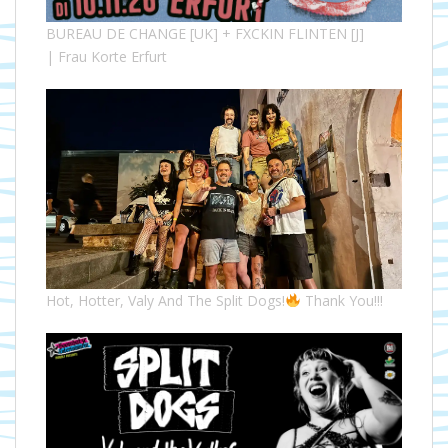
BUREAU DE CHANGE [UK] + FXCKIN FLINTEN [J]
| Frau Korte Erfurt
Hot, Hotter, Valy And The Split Dogs!
Thank You!!!