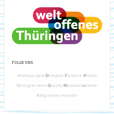
FOLGE UNS
WhatsApp
signal
telegram
facebook
twitter
instagram
tiktok
spotify
youtube
linkedin
Xing
bluesky
mastodon