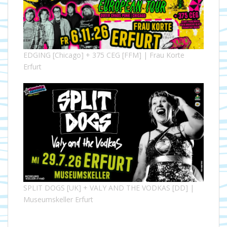
EDGING [Chicago] + 375 CEG [FFM] | Frau Korte
Erfurt
SPLIT DOGS [UK] + VALY AND THE VODKAS [DD] |
Museumskeller Erfurt