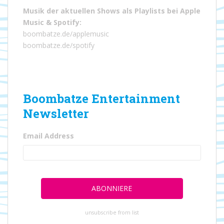
Musik der aktuellen Shows als Playlists bei
Apple
Music
&
Spotify
:
boombatze.de/applemusic
boombatze.de/spotify
Boombatze Entertainment
Newsletter
Email Address
unsubscribe from list