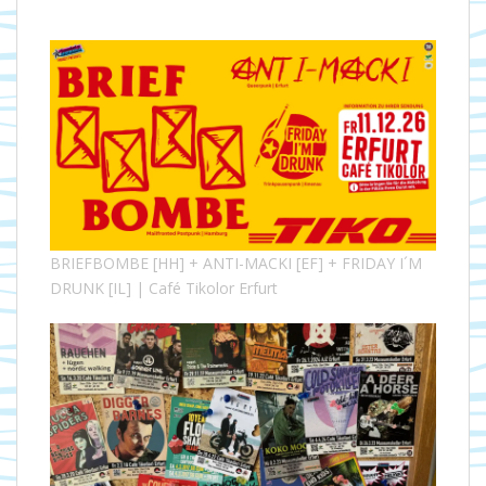
BRIEFBOMBE [HH] + ANTI-MACKI [EF] + FRIDAY I´M
DRUNK [IL] | Café Tikolor Erfurt