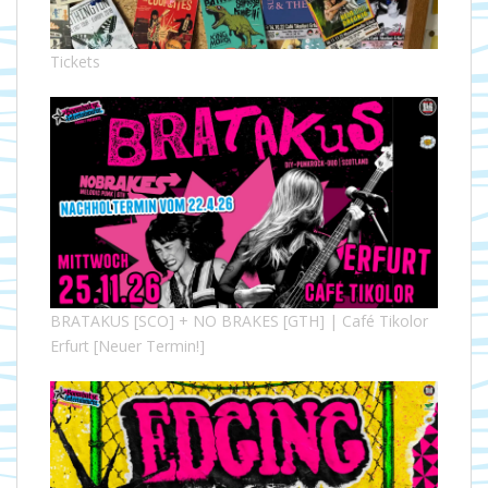
Tickets
BRATAKUS [SCO] + NO BRAKES [GTH] | Café Tikolor
Erfurt [Neuer Termin!]