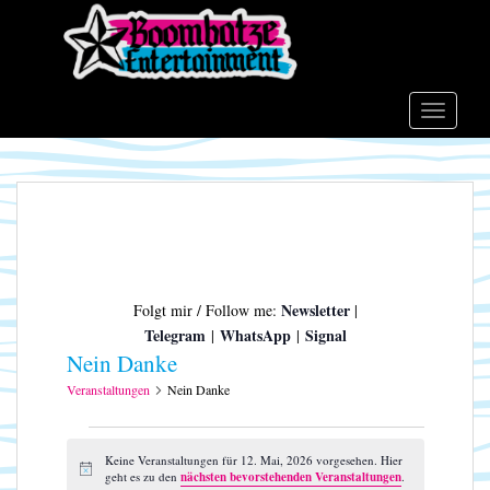
S
k
i
p
t
TOGGLE
o
m
a
i
n
c
o
Newsletter
Folgt mir / Follow me:
|
n
Telegram
WhatsApp
Signal
|
|
t
Nein Danke
e
n
Veranstaltungen
Nein Danke
t
Veranstaltungen
für
Keine Veranstaltungen für 12. Mai, 2026 vorgesehen. Hier
H
geht es zu den
nächsten bevorstehenden Veranstaltungen
.