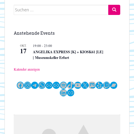
Suchen
nach:
Anstehende Events
OKT.
19:00
-
23:00
17
ANGELIKA EXPRESS [K] + KIOSK61 [LE]
| Museumskeller Erfurt
Kalender anzeigen
Facebook
Instagram
Telegram
WhatsApp
Link
Link
Spotify
TikTok
YouTube
X
Mastodon
Yelp
Twitch
Bandc
LinkedIn
Link