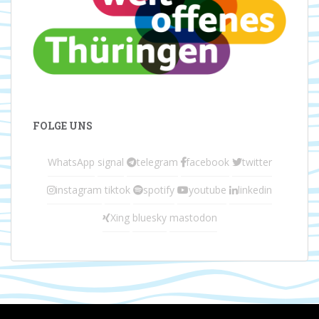
FOLGE UNS
WhatsApp
signal
telegram
facebook
twitter
instagram
tiktok
spotify
youtube
linkedin
Xing
bluesky
mastodon