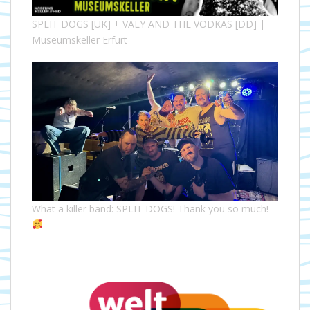
SPLIT DOGS [UK] + VALY AND THE VODKAS [DD] |
Museumskeller Erfurt
What a killer band: SPLIT DOGS! Thank you so much!