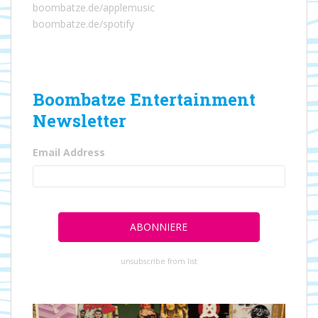
boombatze.de/applemusic
boombatze.de/spotify
Boombatze Entertainment
Newsletter
Email Address
unsubscribe from list