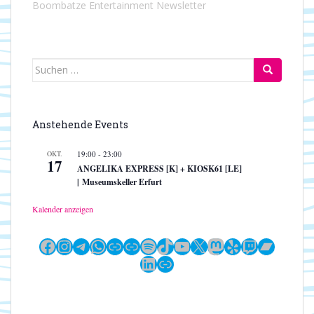
Boombatze Entertainment Newsletter
Suchen
nach:
Anstehende Events
OKT.
19:00
-
23:00
17
ANGELIKA EXPRESS [K] + KIOSK61 [LE]
| Museumskeller Erfurt
Kalender anzeigen
Facebook
Instagram
Telegram
WhatsApp
Link
Link
Spotify
TikTok
YouTube
X
Mastodon
Yelp
Twitch
Bandc
LinkedIn
Link