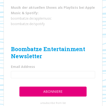
Musik der aktuellen Shows als Playlists bei
Apple
Music
&
Spotify
:
boombatze.de/applemusic
boombatze.de/spotify
Boombatze Entertainment
Newsletter
Email Address
unsubscribe from list