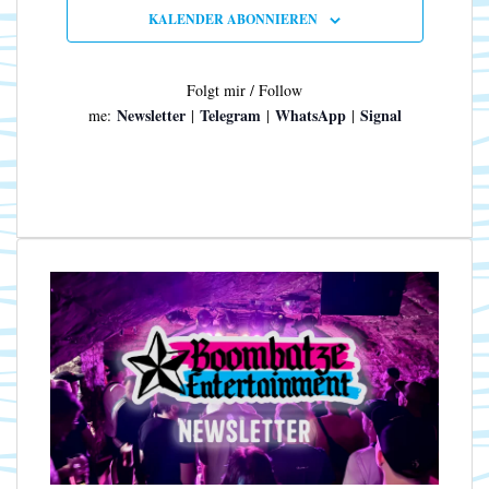
n
N
KALENDER ABONNIEREN
a
v
i
Folgt mir / Follow
g
Newsletter
Telegram
WhatsApp
Signal
me:
|
|
|
a
t
i
o
n