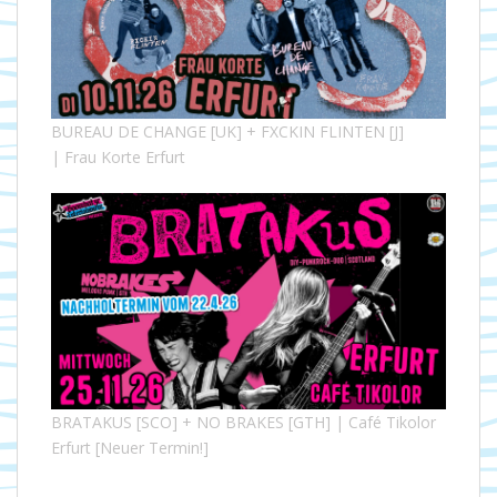
BUREAU DE CHANGE [UK] + FXCKIN FLINTEN [J]
| Frau Korte Erfurt
BRATAKUS [SCO] + NO BRAKES [GTH] | Café Tikolor
Erfurt [Neuer Termin!]