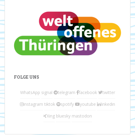
FOLGE UNS
WhatsApp
signal
telegram
facebook
twitter
instagram
tiktok
spotify
youtube
linkedin
Xing
bluesky
mastodon