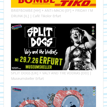
BRIEFBOMBE [HH] + ANTI-MACKI [EF] + FRIDAY I´M
DRUNK [IL] | Café Tikolor Erfurt
SPLIT DOGS [UK] + VALY AND THE VODKAS [DD] |
Museumskeller Erfurt