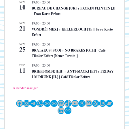
NOV.
19:00
-
23:00
10
BUREAU DE CHANGE [UK] + FXCKIN FLINTEN [J]
| Frau Korte Erfurt
NOV.
19:00
-
23:00
21
VONDRÉ [MEX] + KELLERLOCH [Th] | Frau Korte
Erfurt
NOV.
19:00
-
23:00
25
BRATAKUS [SCO] + NO BRAKES [GTH] | Café
Tikolor Erfurt [Neuer Termin!]
DEZ.
19:00
-
23:00
11
BRIEFBOMBE [HH] + ANTI-MACKI [EF] + FRIDAY
I´M DRUNK [IL] | Café Tikolor Erfurt
Kalender anzeigen
Facebook
Instagram
Telegram
WhatsApp
Link
Link
Spotify
TikTok
YouTube
X
Mastodon
Yelp
Twitch
Bandc
LinkedIn
Link