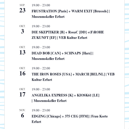
SEP.
19:00
-
23:00
23
FRUSTRATION [Paris] + WARM EXIT [Brussels] |
Museumskeller Erfurt
OKT.
19:00
-
23:00
3
DIE SKEPTIKER [B] + RosaC [DD] +(F)ROHE
ZUKUNFT [EF] | VEB Kultur Erfurt
OKT.
19:00
-
23:00
13
DEAD BOB [CAN] + SCHNAPS [Harz] |
Museumskeller Erfurt
OKT.
19:00
-
22:00
16
THE IRON ROSES [USA] + MARCH [BEL/NL] | VEB
Kultur Erfurt
OKT.
19:00
-
23:00
17
ANGELIKA EXPRESS [K] + KIOSK61 [LE]
| Museumskeller Erfurt
NOV.
19:00
-
23:00
6
EDGING [Chicago] + 375 CEG [FFM] | Frau Korte
Erfurt