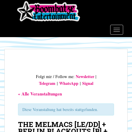
S
k
i
p
t
TOGGLE
o
m
a
i
n
c
Newsletter
Folgt mir / Follow me:
|
o
Telegram
WhatsApp
Signal
|
|
n
t
« Alle Veranstaltungen
e
n
Diese Veranstaltung hat bereits stattgefunden.
t
THE MELMACS [LE/DD] +
BERLIN BLACKOUTS [B] +