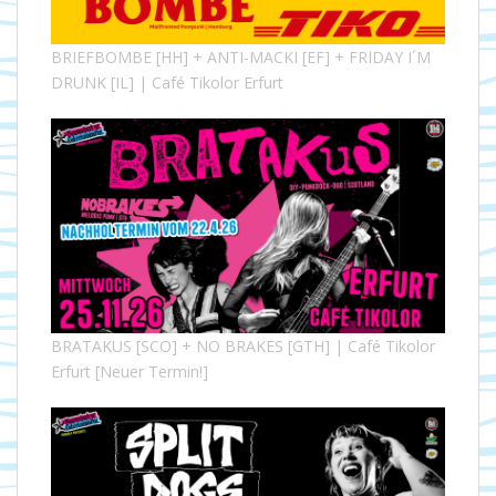
BRIEFBOMBE [HH] + ANTI-MACKI [EF] + FRIDAY I´M
DRUNK [IL] | Café Tikolor Erfurt
BRATAKUS [SCO] + NO BRAKES [GTH] | Café Tikolor
Erfurt [Neuer Termin!]