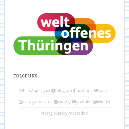
FOLGE UNS
WhatsApp
signal
telegram
facebook
twitter
instagram
tiktok
spotify
youtube
linkedin
Xing
bluesky
mastodon