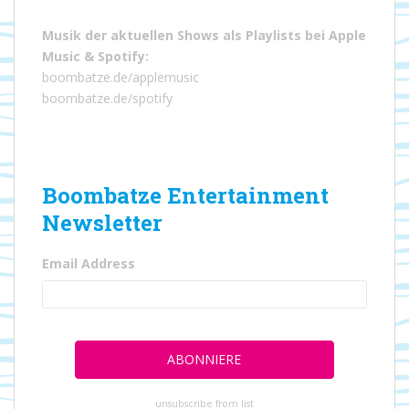
Musik der aktuellen Shows als Playlists bei
Apple
Music
&
Spotify
:
boombatze.de/applemusic
boombatze.de/spotify
Boombatze Entertainment
Newsletter
Email Address
unsubscribe from list