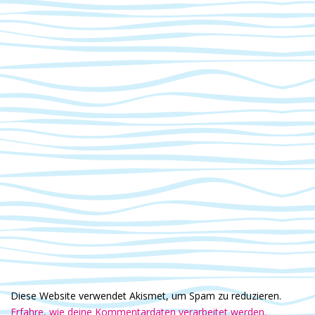
v
i
g
a
t
i
o
n
Diese Website verwendet Akismet, um Spam zu reduzieren.
Erfahre, wie deine Kommentardaten verarbeitet werden.