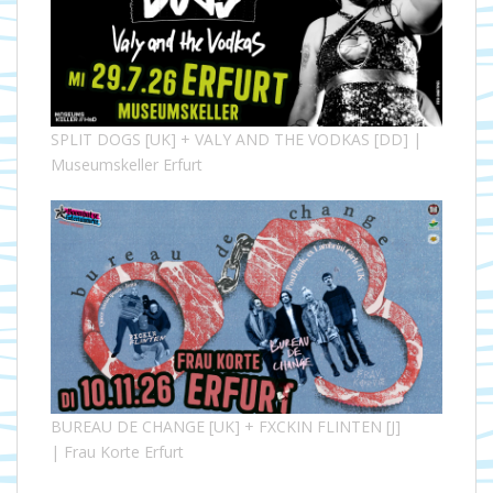
SPLIT DOGS [UK] + VALY AND THE VODKAS [DD] |
Museumskeller Erfurt
BUREAU DE CHANGE [UK] + FXCKIN FLINTEN [J]
| Frau Korte Erfurt