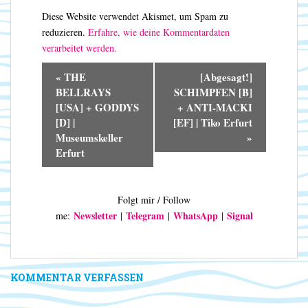
Diese Website verwendet Akismet, um Spam zu
reduzieren.
Erfahre, wie deine Kommentardaten
verarbeitet werden.
V
«
THE
[Abgesagt!]
e
BELLRAYS
SCHIMPFEN [B]
r
[USA] + GODDYS
+ ANTI-MACKI
a
[D] |
[EF] | Tiko Erfurt
n
Museumskeller
»
s
Erfurt
t
a
l
Folgt mir / Follow
t
Newsletter
Telegram
WhatsApp
Signal
me:
|
|
|
u
n
g
-
KOMMENTAR VERFASSEN
N
a