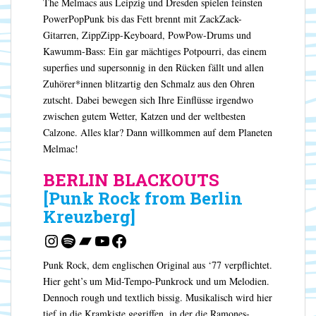
The Melmacs aus Leipzig und Dresden spielen feinsten
PowerPopPunk bis das Fett brennt mit ZackZack-
Gitarren, ZippZipp-Keyboard, PowPow-Drums und
Kawumm-Bass: Ein gar mächtiges Potpourri, das einem
superfies und supersonnig in den Rücken fällt und allen
Zuhörer*innen blitzartig den Schmalz aus den Ohren
zutscht. Dabei bewegen sich Ihre Einflüsse irgendwo
zwischen gutem Wetter, Katzen und der weltbesten
Calzone. Alles klar? Dann willkommen auf dem Planeten
Melmac!
BERLIN BLACKOUTS
[Punk Rock from Berlin
Kreuzberg]
Instagram
Spotify
Bandcamp
YouTube
Facebook
Punk Rock, dem englischen Original aus ‘77 verpflichtet.
Hier geht’s um Mid-Tempo-Punkrock und um Melodien.
Dennoch rough und textlich bissig. Musikalisch wird hier
tief in die Kramkiste gegriffen, in der die Ramones-,