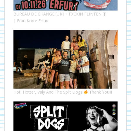
BUREAU DE CHANGE [UK] + FXCKIN FLINTEN [J]
| Frau Korte Erfurt
Hot, Hotter, Valy And The Split Dogs!
Thank You!!!