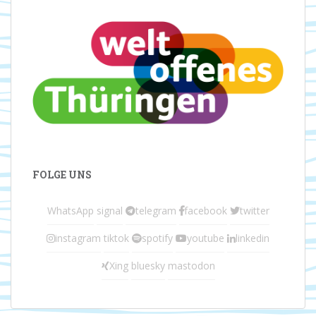
FOLGE UNS
WhatsApp
signal
telegram
facebook
twitter
instagram
tiktok
spotify
youtube
linkedin
Xing
bluesky
mastodon