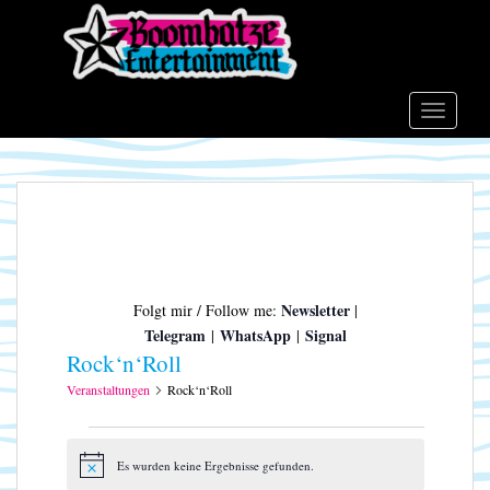
S
k
i
p
t
TOGGLE
o
m
a
i
n
c
o
Newsletter
Folgt mir / Follow me:
|
n
Telegram
WhatsApp
Signal
|
|
t
Rock‘n‘Roll
e
n
Veranstaltungen
Rock‘n‘Roll
t
Veranstaltungen
Es wurden keine Ergebnisse gefunden.
H
i