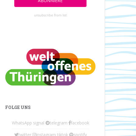
unsubscribe from list
FOLGE UNS
WhatsApp
signal
telegram
facebook
twitter
instagram
tiktok
spotify