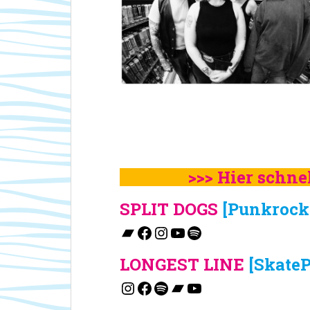
>>> Hier schnel
SPLIT DOGS
[Punkrock 
Bandcamp
Facebook
Instagram
YouTube
Spotify
LONGEST LINE
[SkateP
Instagram
Facebook
Spotify
Bandcamp
YouTube