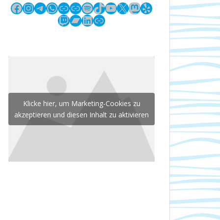
Facebook
Instagram
Telegram
WhatsApp
Link
Link
Spotify
TikTok
YouTube
X
Mastodon
Yelp
Twitch
Bandcamp
LinkedIn
Link
Klicke hier, um Marketing-Cookies zu
akzeptieren und diesen Inhalt zu aktivieren