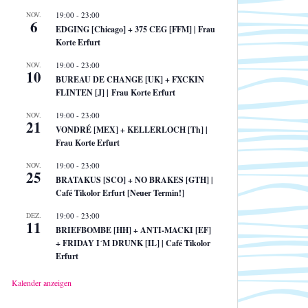
NOV.
19:00
-
23:00
6
EDGING [Chicago] + 375 CEG [FFM] | Frau
Korte Erfurt
NOV.
19:00
-
23:00
10
BUREAU DE CHANGE [UK] + FXCKIN
FLINTEN [J] | Frau Korte Erfurt
NOV.
19:00
-
23:00
21
VONDRÉ [MEX] + KELLERLOCH [Th] |
Frau Korte Erfurt
NOV.
19:00
-
23:00
25
BRATAKUS [SCO] + NO BRAKES [GTH] |
Café Tikolor Erfurt [Neuer Termin!]
DEZ.
19:00
-
23:00
11
BRIEFBOMBE [HH] + ANTI-MACKI [EF]
+ FRIDAY I´M DRUNK [IL] | Café Tikolor
Erfurt
Kalender anzeigen