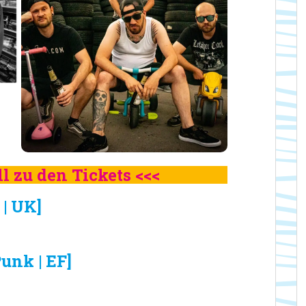
l zu den Tickets <<<
| UK]
unk | EF]