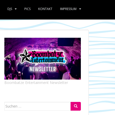
DJS
PICS
KONTAKT
IMPRESSUM
Boombatze Entertainment Newsletter
Suchen
nach: