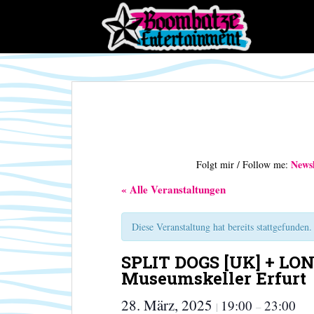
S
k
i
p
t
o
m
a
i
n
Newsl
Folgt mir / Follow me:
c
o
« Alle Veranstaltungen
n
t
Diese Veranstaltung hat bereits stattgefunden.
e
n
SPLIT DOGS [UK] + LON
t
Museumskeller Erfurt
28. März, 2025
19:00
23:00
|
–