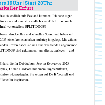
ors 19Uhr | Start 20Uhr
keller Erfurt
 dass sie endlich aufs Festland kommen. Ich habe sogar
inden – und nun ist es endlich soweit! Ich freue mich
SPLIT DOGS
Insel vorzustellen:
!
baren, druckvollen und schnellen Sound und haben seit
 2023 einen kometenhaften Aufstieg hingelegt. Mit wilden
ßenden Texten haben sie sich eine wachsende Fangemeinde
LIT DOGS
sind gekommen, um alles zu zerlegen – und
Erfurt, die ihr Debütalbum
Just an Emergency
2023
tepunk, Oi und Hardcore mit einem ungeschliffenen,
ebnisse widerspiegeln. Sie setzen auf Do It Yourself und
llencolin inspirieren.