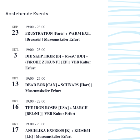
Anstehende Events
SEP.
19:00
-
23:00
23
FRUSTRATION [Paris] + WARM EXIT
[Brussels] | Museumskeller Erfurt
OKT.
19:00
-
23:00
3
DIE SKEPTIKER [B] + RosaC [DD] +
(F)ROHE ZUKUNFT [EF] | VEB Kultur
Erfurt
OKT.
19:00
-
23:00
13
DEAD BOB [CAN] + SCHNAPS [Harz] |
Museumskeller Erfurt
OKT.
19:00
-
22:00
16
THE IRON ROSES [USA] + MARCH
[BEL/NL] | VEB Kultur Erfurt
OKT.
19:00
-
23:00
17
ANGELIKA EXPRESS [K] + KIOSK61
[LE] | Museumskeller Erfurt