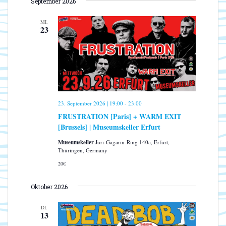
s
September 2026
S
a
a
T
i
t
n
E
MI.
u
c
23
s
m
h
t
w
a
t
ä
l
e
h
t
n
l
u
-
e
n
23. September 2026 | 19:00
-
23:00
N
n
g
FRUSTRATION [Paris] + WARM EXIT
.
a
A
[Brussels] | Museumskeller Erfurt
n
v
s
Museumskeller
Juri-Gagarin-Ring 140a, Erfurt,
i
Thüringen, Germany
i
g
c
20€
a
h
t
t
Oktober 2026
e
i
n
DI.
o
13
-