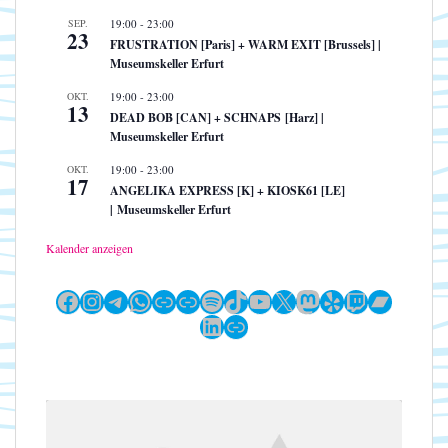
SEP.
19:00
-
23:00
23
FRUSTRATION [Paris] + WARM EXIT [Brussels] |
Museumskeller Erfurt
OKT.
19:00
-
23:00
13
DEAD BOB [CAN] + SCHNAPS [Harz] |
Museumskeller Erfurt
OKT.
19:00
-
23:00
17
ANGELIKA EXPRESS [K] + KIOSK61 [LE]
| Museumskeller Erfurt
Kalender anzeigen
Facebook
Instagram
Telegram
WhatsApp
Link
Link
Spotify
TikTok
YouTube
X
Mastodon
Yelp
Twitch
Bandc
LinkedIn
Link