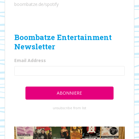
boombatze.de/spotify
Boombatze Entertainment
Newsletter
Email Address
unsubscribe from list