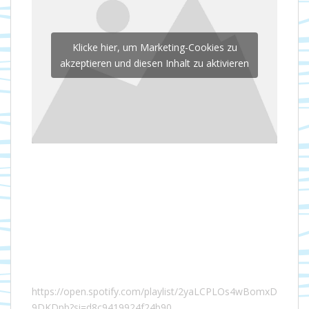
Klicke hier, um Marketing-Cookies zu
akzeptieren und diesen Inhalt zu aktivieren
https://open.spotify.com/playlist/2yaLCPLOs4wBomxD
9DKDpb?si=d8c9419924f24b90