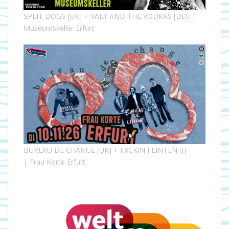
SPLIT DOGS [UK] + VALY AND THE VODKAS [DD] |
Museumskeller Erfurt
BUREAU DE CHANGE [UK] + FXCKIN FLINTEN [J]
| Frau Korte Erfurt