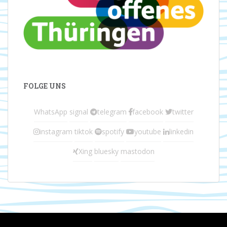
FOLGE UNS
WhatsApp
signal
telegram
facebook
twitter
instagram
tiktok
spotify
youtube
linkedin
Xing
bluesky
mastodon