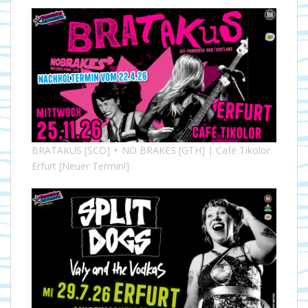
BRATAKUS [SCO] + NO BRAKES [GTH] | Café Tikolor
Erfurt [Neuer Termin!]