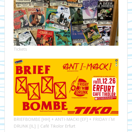
Tickets
BRIEFBOMBE [HH] + ANTI-MACKI [EF] + FRIDAY I´M
DRUNK [IL] | Café Tikolor Erfurt