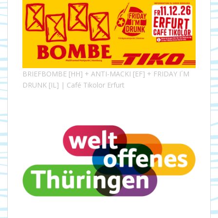
BRIEFBOMBE [HH] + ANTI-MACKI [EF] + FRIDAY I´M
DRUNK [IL] | Café Tikolor Erfurt