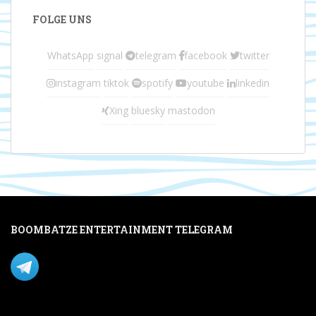
FOLGE UNS
WhatsApp
signal
telegram
facebook
twitter
instagram
tiktok
spotify
youtube
linkedin
Xing
bluesky
mastodon
BOOMBATZE ENTERTAINMENT TELEGRAM
Verpasse nichts per Telegram!