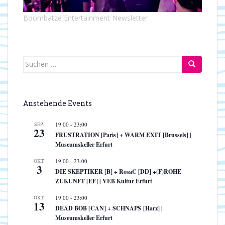
Boombatze Entertainment Newsletter
Suchen
nach:
Anstehende Events
SEP.
19:00
-
23:00
23
FRUSTRATION [Paris] + WARM EXIT [Brussels] |
Museumskeller Erfurt
OKT.
19:00
-
23:00
3
DIE SKEPTIKER [B] + RosaC [DD] +(F)ROHE
ZUKUNFT [EF] | VEB Kultur Erfurt
OKT.
19:00
-
23:00
13
DEAD BOB [CAN] + SCHNAPS [Harz] |
Museumskeller Erfurt