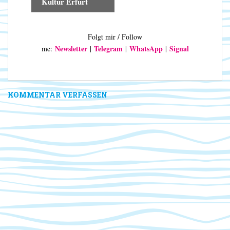
Kultur Erfurt
t
u
n
Folgt mir / Follow
g
Newsletter
Telegram
WhatsApp
Signal
me:
|
|
|
-
N
a
v
KOMMENTAR VERFASSEN
i
g
a
t
i
o
n