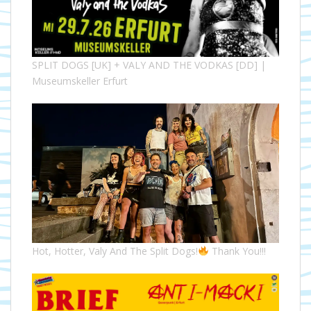
SPLIT DOGS [UK] + VALY AND THE VODKAS [DD] |
Museumskeller Erfurt
Hot, Hotter, Valy And The Split Dogs!
Thank You!!!