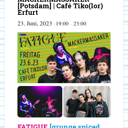
[Potsdam] | Café Tiko(lor)
Erfurt
23. Juni, 2023
19:00
23:00
|
–
FATIGUE
[grunge spiced