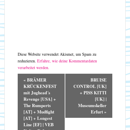
Diese Website verwendet Akismet, um Spam zu
reduzieren.
Erfahre, wie deine Kommentardaten
verarbeitet werden.
V
«
BRÄMER
BRUISE
e
KRÜCKENFEST
CONTROL [UK]
r
mit Jughead´s
+ PISS KITTI
a
Revenge [USA] +
[UK] |
n
The Rumperts
Museumskeller
s
[AT] + Mudfight
Erfurt
»
t
[AT] + Longest
a
Line [EF] | VEB
l