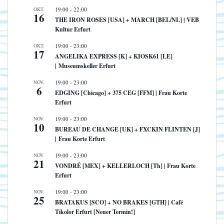
OKT.
19:00
-
22:00
16
THE IRON ROSES [USA] + MARCH [BEL/NL] | VEB
Kultur Erfurt
OKT.
19:00
-
23:00
17
ANGELIKA EXPRESS [K] + KIOSK61 [LE]
| Museumskeller Erfurt
NOV.
19:00
-
23:00
6
EDGING [Chicago] + 375 CEG [FFM] | Frau Korte
Erfurt
NOV.
19:00
-
23:00
10
BUREAU DE CHANGE [UK] + FXCKIN FLINTEN [J]
| Frau Korte Erfurt
NOV.
19:00
-
23:00
21
VONDRÉ [MEX] + KELLERLOCH [Th] | Frau Korte
Erfurt
NOV.
19:00
-
23:00
25
BRATAKUS [SCO] + NO BRAKES [GTH] | Café
Tikolor Erfurt [Neuer Termin!]