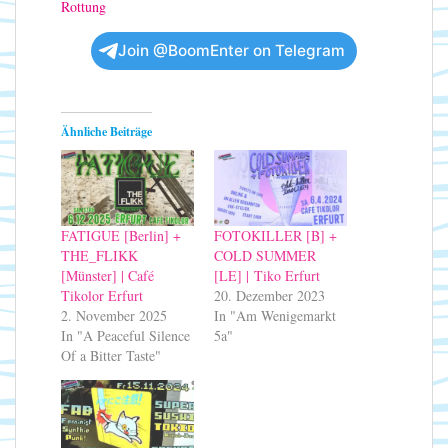
Rottung
Join @BoomEnter on Telegram
Ähnliche Beiträge
FATIGUE [Berlin] +
FOTOKILLER [B] +
THE_FLIKK
COLD SUMMER
[Münster] | Café
[LE] | Tiko Erfurt
Tikolor Erfurt
20. Dezember 2023
2. November 2025
In "Am Wenigemarkt
In "A Peaceful Silence
5a"
Of a Bitter Taste"