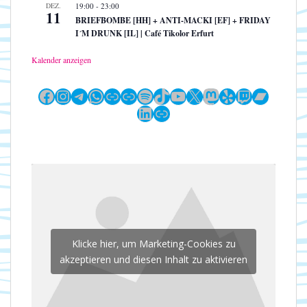
DEZ.
19:00
-
23:00
11
BRIEFBOMBE [HH] + ANTI-MACKI [EF] + FRIDAY
I´M DRUNK [IL] | Café Tikolor Erfurt
Kalender anzeigen
Facebook
Instagram
Telegram
WhatsApp
Link
Link
Spotify
TikTok
YouTube
X
Mastodon
Yelp
Twitch
Bandc
LinkedIn
Link
Klicke hier, um Marketing-Cookies zu
akzeptieren und diesen Inhalt zu aktivieren