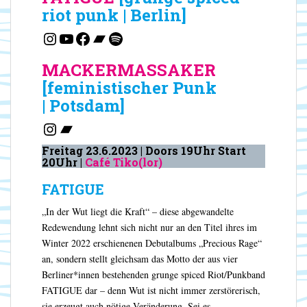
riot punk | Berlin]
Instagram
YouTube
Facebook
Bandcamp
Spotify
MACKERMASSAKER
[feministischer Punk
| Potsdam]
Instagram
Bandcamp
Freitag 23.6.2023 | Doors 19Uhr Start
20Uhr |
Café Tiko(lor)
FATIGUE
„In der Wut liegt die Kraft“ – diese abgewandelte
Redewendung lehnt sich nicht nur an den Titel ihres im
Winter 2022 erschienenen Debutalbums „Precious Rage“
an, sondern stellt gleichsam das Motto der aus vier
Berliner*innen bestehenden grunge spiced Riot/Punkband
FATIGUE dar – denn Wut ist nicht immer zerstörerisch,
sie erzeugt auch nötige Veränderung. Sei es