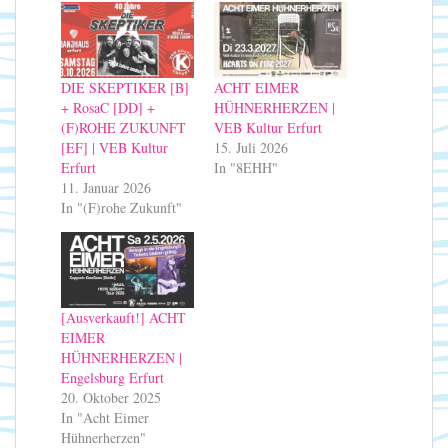
DIE SKEPTIKER [B]
ACHT EIMER
+ RosaC [DD] +
HÜHNERHERZEN |
(F)ROHE ZUKUNFT
VEB Kultur Erfurt
[EF] | VEB Kultur
15. Juli 2026
Erfurt
In "8EHH"
11. Januar 2026
In "(F)rohe Zukunft"
[Ausverkauft!] ACHT
EIMER
HÜHNERHERZEN |
Engelsburg Erfurt
20. Oktober 2025
In "Acht Eimer
Hühnerherzen"