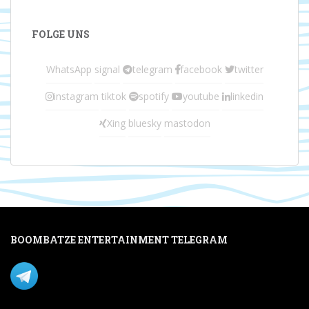
FOLGE UNS
WhatsApp
signal
telegram
facebook
twitter
instagram
tiktok
spotify
youtube
linkedin
Xing
bluesky
mastodon
BOOMBATZE ENTERTAINMENT TELEGRAM
Verpasse nichts per Telegram!