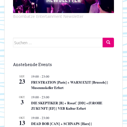
a
t
i
Boombatze Entertainment Newsletter
o
n
Suchen
nach:
Anstehende Events
SEP.
19:00
-
23:00
23
FRUSTRATION [Paris] + WARM EXIT [Brussels] |
Museumskeller Erfurt
OKT.
19:00
-
23:00
3
DIE SKEPTIKER [B] + RosaC [DD] +(F)ROHE
ZUKUNFT [EF] | VEB Kultur Erfurt
OKT.
19:00
-
23:00
13
DEAD BOB [CAN] + SCHNAPS [Harz] |