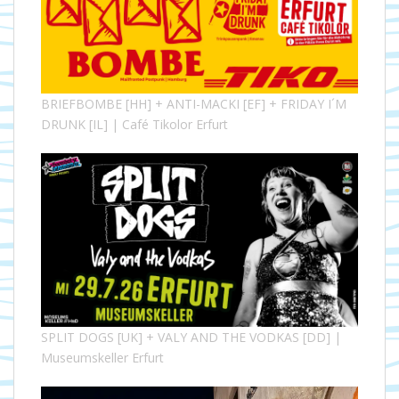
BRIEFBOMBE [HH] + ANTI-MACKI [EF] + FRIDAY I´M
DRUNK [IL] | Café Tikolor Erfurt
SPLIT DOGS [UK] + VALY AND THE VODKAS [DD] |
Museumskeller Erfurt