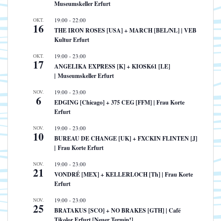
Museumskeller Erfurt
OKT.
19:00
-
22:00
16
THE IRON ROSES [USA] + MARCH [BEL/NL] | VEB
Kultur Erfurt
OKT.
19:00
-
23:00
17
ANGELIKA EXPRESS [K] + KIOSK61 [LE]
| Museumskeller Erfurt
NOV.
19:00
-
23:00
6
EDGING [Chicago] + 375 CEG [FFM] | Frau Korte
Erfurt
NOV.
19:00
-
23:00
10
BUREAU DE CHANGE [UK] + FXCKIN FLINTEN [J]
| Frau Korte Erfurt
NOV.
19:00
-
23:00
21
VONDRÉ [MEX] + KELLERLOCH [Th] | Frau Korte
Erfurt
NOV.
19:00
-
23:00
25
BRATAKUS [SCO] + NO BRAKES [GTH] | Café
Tikolor Erfurt [Neuer Termin!]