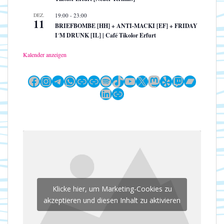
DEZ.
19:00
-
23:00
11
BRIEFBOMBE [HH] + ANTI-MACKI [EF] + FRIDAY
I´M DRUNK [IL] | Café Tikolor Erfurt
Kalender anzeigen
Facebook
Instagram
Telegram
WhatsApp
Link
Link
Spotify
TikTok
YouTube
X
Mastodon
Yelp
Twitch
Bandc
LinkedIn
Link
Klicke hier, um Marketing-Cookies zu
akzeptieren und diesen Inhalt zu aktivieren