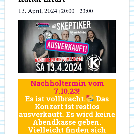
13. April, 2024
20:00
23:00
|
–
Nachholtermin vom
7.10.23!
Es ist vollbracht.
Das
Konzert ist restlos
ausverkauft. Es wird keine
Abendkasse geben.
Vielleicht finden sich