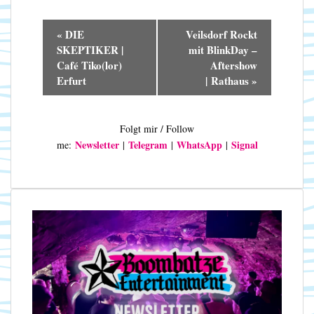
V
«
DIE
Veilsdorf Rockt
e
SKEPTIKER |
mit BlinkDay –
r
Café Tiko(lor)
Aftershow
a
Erfurt
| Rathaus
»
n
s
t
Folgt mir / Follow
a
Newsletter
Telegram
WhatsApp
Signal
me:
|
|
|
l
t
u
n
g
-
N
a
v
i
g