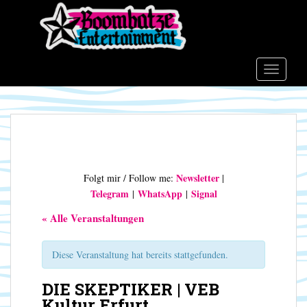
S
k
i
p
t
TOGGLE
o
m
a
i
n
c
Newsletter
Folgt mir / Follow me:
|
o
Telegram
WhatsApp
Signal
|
|
n
t
« Alle Veranstaltungen
e
n
Diese Veranstaltung hat bereits stattgefunden.
t
DIE SKEPTIKER | VEB
Kultur Erfurt