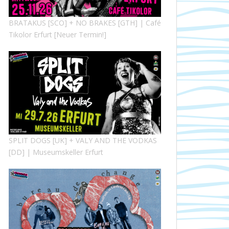
BRATAKUS [SCO] + NO BRAKES [GTH] | Café
Tikolor Erfurt [Neuer Termin!]
SPLIT DOGS [UK] + VALY AND THE VODKAS
[DD] | Museumskeller Erfurt