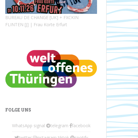
BUREAU DE CHANGE [UK] + FXCKIN
FLINTEN [J] | Frau Korte Erfurt
FOLGE UNS
WhatsApp
signal
telegram
facebook
twitter
instagram
tiktok
spotify