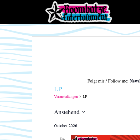
S
k
i
p
t
o
m
a
i
n
c
Newsl
Folgt mir / Follow me:
o
LP
n
t
Veranstaltungen
LP
e
Veranstaltungen
Anstehend
n
t
D
Oktober 2026
a
t
SA.