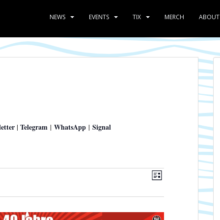
NEWS
EVENTS
TIX
MERCH
ABOUT
etter
Telegram
WhatsApp
Signal
|
|
|
A
V
L
e
n
I
r
s
S
a
T
i
n
E