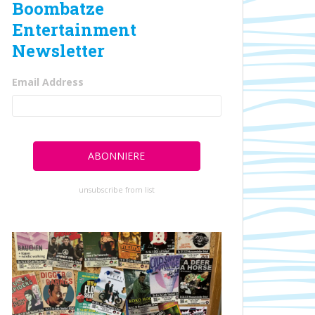
Boombatze
Entertainment
Newsletter
Email Address
unsubscribe from list