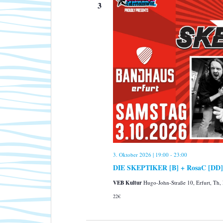
u
3
m
w
ä
h
l
e
n
.
3. Oktober 2026 | 19:00
-
23:00
DIE SKEPTIKER [B] + RosaC [DD]
VEB Kultur
Hugo-John-Straße 10, Erfurt, Th,
22€