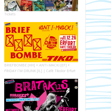
Tickets
BRIEFBOMBE [HH] + ANTI-MACKI [EF] +
FRIDAY I´M DRUNK [IL] | Café Tikolor Erfurt