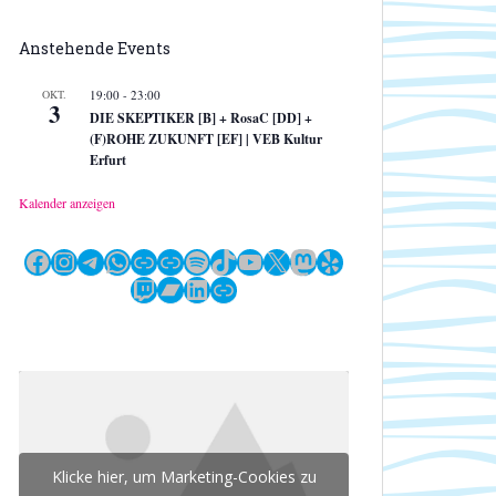
Anstehende Events
OKT.
19:00
-
23:00
3
DIE SKEPTIKER [B] + RosaC [DD] +
(F)ROHE ZUKUNFT [EF] | VEB Kultur
Erfurt
Kalender anzeigen
Facebook
Instagram
Telegram
WhatsApp
Link
Link
Spotify
TikTok
YouTube
X
Mastodon
Yelp
Twitch
Bandcamp
LinkedIn
Link
Klicke hier, um Marketing-Cookies zu