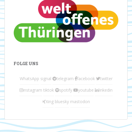
FOLGE UNS
WhatsApp
signal
telegram
facebook
twitter
instagram
tiktok
spotify
youtube
linkedin
Xing
bluesky
mastodon