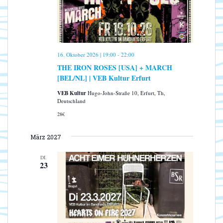
n
N
a
v
i
g
16. Oktober 2026 | 19:00
-
22:00
a
THE IRON ROSES [USA] + MARCH
t
[BEL/NL] | VEB Kultur Erfurt
i
o
VEB Kultur
Hugo-John-Straße 10, Erfurt, Th,
Deutschland
n
28€
März 2027
DI.
23