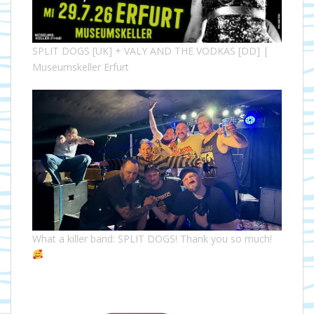
SPLIT DOGS [UK] + VALY AND THE VODKAS [DD] |
Museumskeller Erfurt
What a killer band: SPLIT DOGS! Thank you so much!