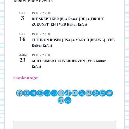
Anstehende Events
OKT.
19:00
-
23:00
3
DIE SKEPTIKER [B] + RosaC [DD] +(F)ROHE
ZUKUNFT [EF] | VEB Kultur Erfurt
OKT.
19:00
-
22:00
16
THE IRON ROSES [USA] + MARCH [BEL/NL] | VEB
Kultur Erfurt
MÄRZ
19:00
-
23:00
23
ACHT EIMER HÜHNERHERZEN | VEB Kultur
Erfurt
Kalender anzeigen
Facebook
Instagram
Telegram
WhatsApp
Link
Link
Spotify
TikTok
YouTube
X
Mastodon
Yelp
Twitch
Bandc
LinkedIn
Link