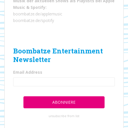
Musik der aktuellen Shows als Playlists bei
Apple
Music
&
Spotify
:
boombatze.de/applemusic
boombatze.de/spotify
Boombatze Entertainment
Newsletter
Email Address
unsubscribe from list