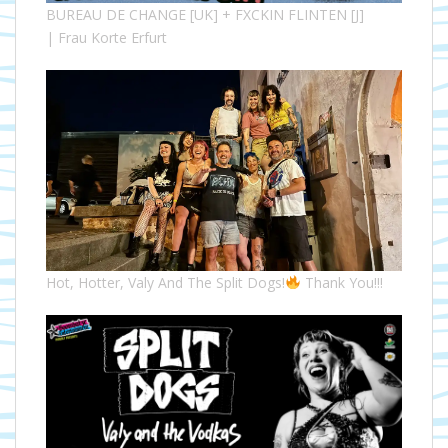
BUREAU DE CHANGE [UK] + FXCKIN FLINTEN [J]
| Frau Korte Erfurt
Hot, Hotter, Valy And The Split Dogs!
Thank You!!!