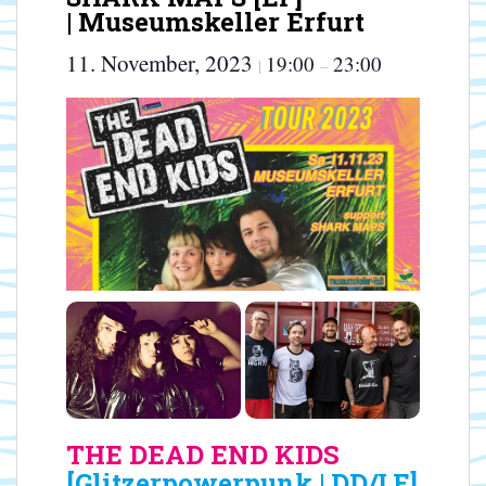
| Museumskeller Erfurt
11. November, 2023
19:00
23:00
|
–
THE DEAD END KIDS
[Glitzerpowerpunk | DD/LE]