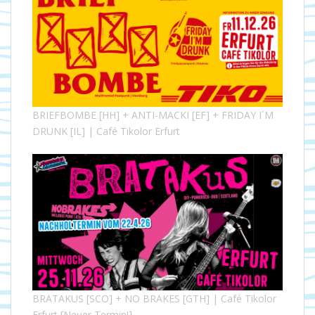
BRIEFBOMBE [HH] + ANTI-MACKI [EF] + FRIDAY I´M
DRUNK [IL] | Café Tikolor Erfurt
BRATAKUS [SCO] + NO BRAKES [GTH] | Café Tikolor
Erfurt [Neuer Termin!]