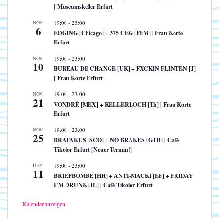
| Museumskeller Erfurt
NOV.
19:00
-
23:00
6
EDGING [Chicago] + 375 CEG [FFM] | Frau Korte
Erfurt
NOV.
19:00
-
23:00
10
BUREAU DE CHANGE [UK] + FXCKIN FLINTEN [J]
| Frau Korte Erfurt
NOV.
19:00
-
23:00
21
VONDRÉ [MEX] + KELLERLOCH [Th] | Frau Korte
Erfurt
NOV.
19:00
-
23:00
25
BRATAKUS [SCO] + NO BRAKES [GTH] | Café
Tikolor Erfurt [Neuer Termin!]
DEZ.
19:00
-
23:00
11
BRIEFBOMBE [HH] + ANTI-MACKI [EF] + FRIDAY
I´M DRUNK [IL] | Café Tikolor Erfurt
Kalender anzeigen