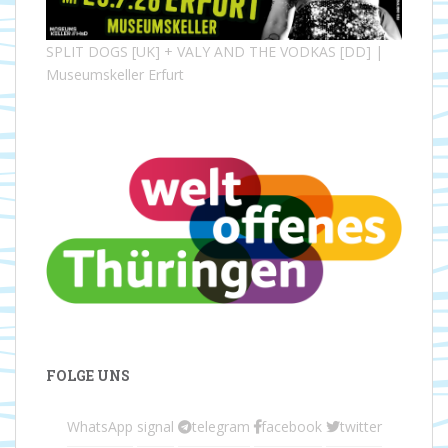
SPLIT DOGS [UK] + VALY AND THE VODKAS [DD] |
Museumskeller Erfurt
FOLGE UNS
WhatsApp
signal
telegram
facebook
twitter