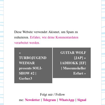
Diese Website verwendet Akismet, um Spam zu
reduzieren.
Erfahre, wie deine Kommentardaten
verarbeitet werden.
V
«
GUITAR WOLF
e
TURBOJUGEND
[JAP] +
r
WEIMAR
1ADHOKK [EF]
a
presents SOLI-
| Museumskeller
n
SHOW #2 |
Erfurt
»
s
Gerber3
t
a
l
Folgt mir / Follow
t
Newsletter
Telegram
WhatsApp
Signal
me:
|
|
|
u