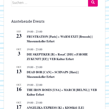
Suchen
nach:
Anstehende Events
SEP.
19:00
-
23:00
23
FRUSTRATION [Paris] + WARM EXIT [Brussels] |
Museumskeller Erfurt
OKT.
19:00
-
23:00
3
DIE SKEPTIKER [B] + RosaC [DD] +(F)ROHE
ZUKUNFT [EF] | VEB Kultur Erfurt
OKT.
19:00
-
23:00
13
DEAD BOB [CAN] + SCHNAPS [Harz] |
Museumskeller Erfurt
OKT.
19:00
-
22:00
16
THE IRON ROSES [USA] + MARCH [BEL/NL] | VEB
Kultur Erfurt
OKT.
19:00
-
23:00
17
ANGELIKA EXPRESS [K] + KIOSK61 [LE]