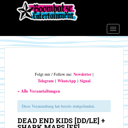
S
k
i
p
t
TOGGLE
o
m
a
i
n
c
Newsletter
Folgt mir / Follow me:
|
o
Telegram
WhatsApp
Signal
|
|
n
t
« Alle Veranstaltungen
e
n
Diese Veranstaltung hat bereits stattgefunden.
t
DEAD END KIDS [DD/LE] +
SHARK MAPS [EF]