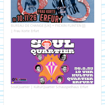
BUREAU DE CHANGE [UK] + FXCKIN FLINTEN [J]
| Frau Korte Erfurt
SoulQuartier | KulturQuartier Schauspielhaus Erfurt