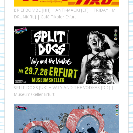
BRIEFBOMBE [HH] + ANTI-MACKI [EF] + FRIDAY I´M
DRUNK [IL] | Café Tikolor Erfurt
SPLIT DOGS [UK] + VALY AND THE VODKAS [DD] |
Museumskeller Erfurt