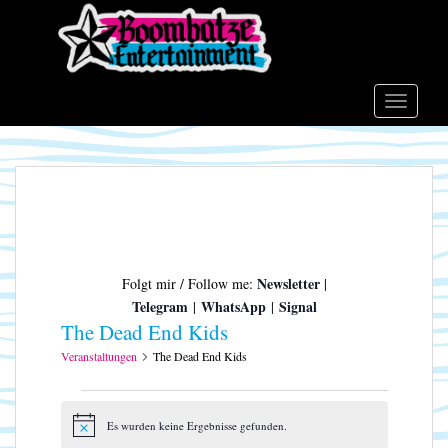
S
k
i
p
t
TOGGLE
o
m
a
i
n
c
o
Newsletter
Folgt mir / Follow me:
|
n
Telegram
WhatsApp
Signal
|
|
t
The Dead End Kids
e
n
Veranstaltungen
The Dead End Kids
t
Veranstaltungen
Es wurden keine Ergebnisse gefunden.
H
i