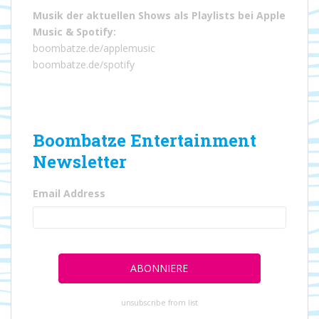
Musik der aktuellen Shows als Playlists bei
Apple
Music
&
Spotify
:
boombatze.de/applemusic
boombatze.de/spotify
Boombatze Entertainment
Newsletter
Email Address
unsubscribe from list