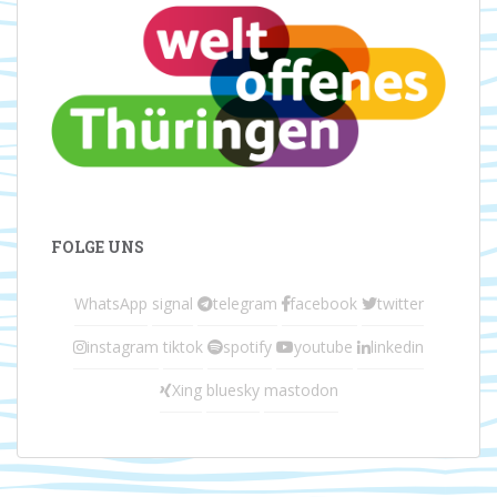
FOLGE UNS
WhatsApp
signal
telegram
facebook
twitter
instagram
tiktok
spotify
youtube
linkedin
Xing
bluesky
mastodon