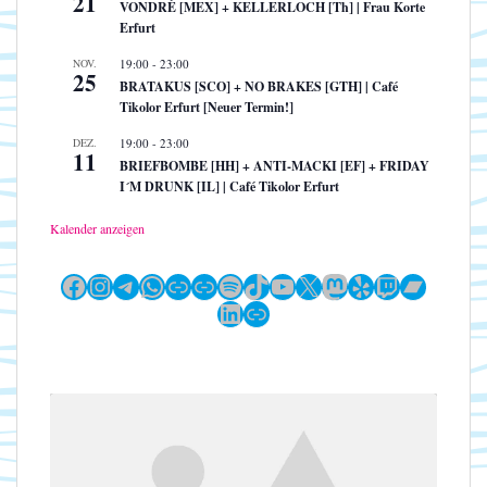
21
VONDRÉ [MEX] + KELLERLOCH [Th] | Frau Korte
Erfurt
NOV.
19:00
-
23:00
25
BRATAKUS [SCO] + NO BRAKES [GTH] | Café
Tikolor Erfurt [Neuer Termin!]
DEZ.
19:00
-
23:00
11
BRIEFBOMBE [HH] + ANTI-MACKI [EF] + FRIDAY
I´M DRUNK [IL] | Café Tikolor Erfurt
Kalender anzeigen
Facebook
Instagram
Telegram
WhatsApp
Link
Link
Spotify
TikTok
YouTube
X
Mastodon
Yelp
Twitch
Bandc
LinkedIn
Link