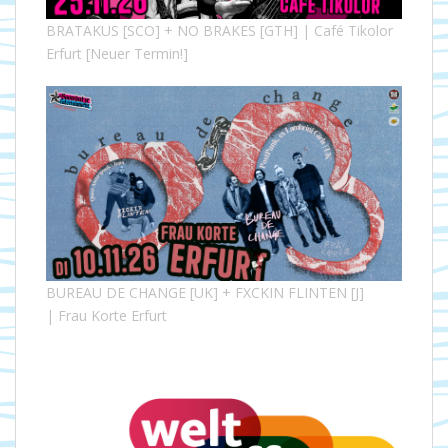
BRATAKUS [SCO] + NO BRAKES [GTH] | Café Tikolor
Erfurt [Neuer Termin!]
BUREAU DE CHANGE [UK] + FXCKIN FLINTEN [J]
| Frau Korte Erfurt