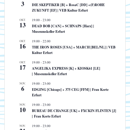
3
DIE SKEPTIKER [B] + RosaC [DD] +(F)ROHE
ZUKUNFT [EF] | VEB Kultur Erfurt
OKT.
19:00
-
23:00
13
DEAD BOB [CAN] + SCHNAPS [Harz] |
Museumskeller Erfurt
OKT.
19:00
-
22:00
16
THE IRON ROSES [USA] + MARCH [BEL/NL] | VEB
Kultur Erfurt
OKT.
19:00
-
23:00
17
ANGELIKA EXPRESS [K] + KIOSK61 [LE]
| Museumskeller Erfurt
NOV.
19:00
-
23:00
6
EDGING [Chicago] + 375 CEG [FFM] | Frau Korte
Erfurt
NOV.
19:00
-
23:00
10
BUREAU DE CHANGE [UK] + FXCKIN FLINTEN [J]
| Frau Korte Erfurt
NOV.
19:00
-
23:00