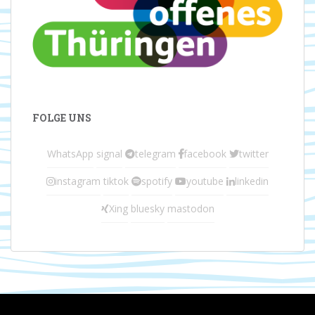
FOLGE UNS
WhatsApp
signal
telegram
facebook
twitter
instagram
tiktok
spotify
youtube
linkedin
Xing
bluesky
mastodon