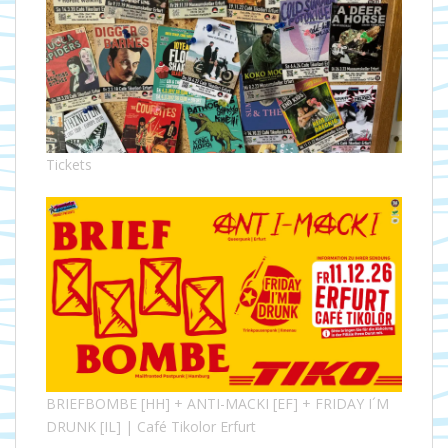
Tickets
BRIEFBOMBE [HH] + ANTI-MACKI [EF] + FRIDAY I´M
DRUNK [IL] | Café Tikolor Erfurt