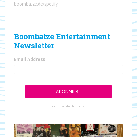
boombatze.de/spotify
Boombatze Entertainment
Newsletter
Email Address
unsubscribe from list