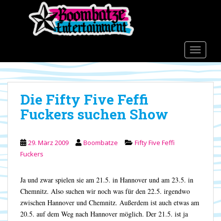
S
k
i
p
t
TOGGLE
o
m
a
Die Fifty Five Feffi
i
n
Fuckers suchen Show
c
o
n
29. März 2009
Boombatze
Fifty Five Feffi
t
Fuckers
e
n
Ja und zwar spielen sie am 21.5. in Hannover und am 23.5. in
t
Chemnitz. Also suchen wir noch was für den 22.5. irgendwo
zwischen Hannover und Chemnitz. Außerdem ist auch etwas am
20.5. auf dem Weg nach Hannover möglich. Der 21.5. ist ja