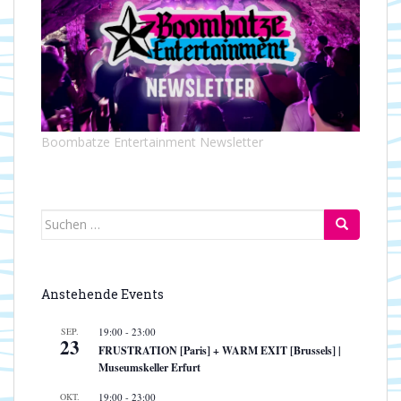
Boombatze Entertainment Newsletter
Suchen
nach:
Anstehende Events
SEP.
19:00
-
23:00
23
FRUSTRATION [Paris] + WARM EXIT [Brussels] |
Museumskeller Erfurt
OKT.
19:00
-
23:00