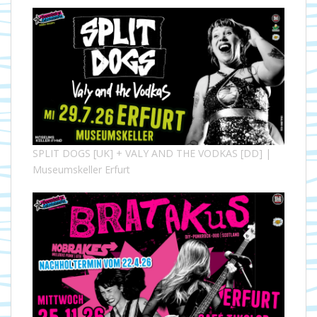
SPLIT DOGS [UK] + VALY AND THE VODKAS [DD] |
Museumskeller Erfurt