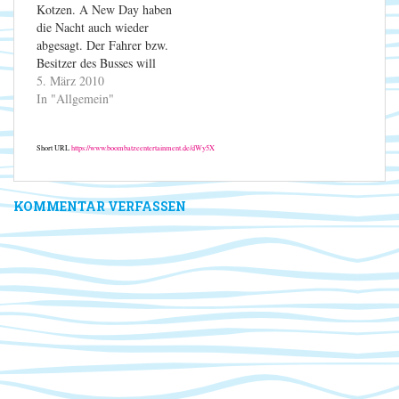
Kotzen. A New Day haben
die Nacht auch wieder
abgesagt. Der Fahrer bzw.
Besitzer des Busses will
die wohl nicht mehr
5. März 2010
fahren und ist einfach
In "Allgemein"
abgehauen und hat die
Band in Holland samt
Short URL
https://www.boombatzeentertainment.de/dWy5X
Equipment sitzen gelassen.
Arme Schweine ... So
werden wohl "nur" zwei
Bands, die…
KOMMENTAR VERFASSEN