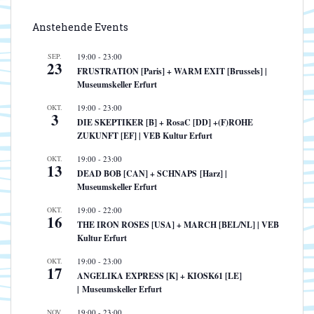
Anstehende Events
SEP.
19:00
-
23:00
23
FRUSTRATION [Paris] + WARM EXIT [Brussels] |
Museumskeller Erfurt
OKT.
19:00
-
23:00
3
DIE SKEPTIKER [B] + RosaC [DD] +(F)ROHE
ZUKUNFT [EF] | VEB Kultur Erfurt
OKT.
19:00
-
23:00
13
DEAD BOB [CAN] + SCHNAPS [Harz] |
Museumskeller Erfurt
OKT.
19:00
-
22:00
16
THE IRON ROSES [USA] + MARCH [BEL/NL] | VEB
Kultur Erfurt
OKT.
19:00
-
23:00
17
ANGELIKA EXPRESS [K] + KIOSK61 [LE]
| Museumskeller Erfurt
NOV.
19:00
-
23:00