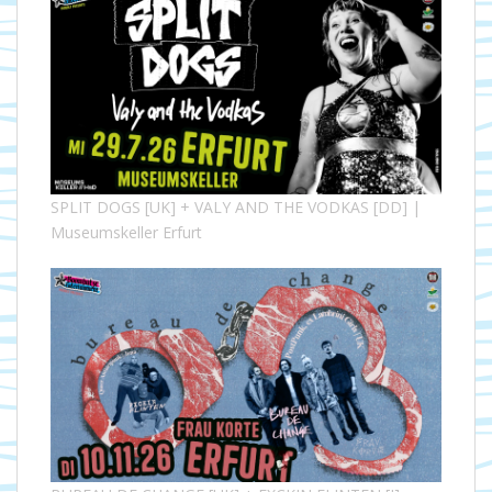
SPLIT DOGS [UK] + VALY AND THE VODKAS [DD] |
Museumskeller Erfurt