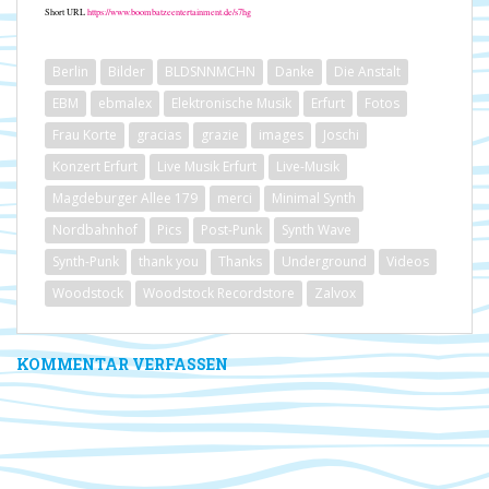
Short URL
https://www.boombatzeentertainment.de/s7hg
Berlin
Bilder
BLDSNNMCHN
Danke
Die Anstalt
EBM
ebmalex
Elektronische Musik
Erfurt
Fotos
Frau Korte
gracias
grazie
images
Joschi
Konzert Erfurt
Live Musik Erfurt
Live-Musik
Magdeburger Allee 179
merci
Minimal Synth
Nordbahnhof
Pics
Post-Punk
Synth Wave
Synth-Punk
thank you
Thanks
Underground
Videos
Woodstock
Woodstock Recordstore
Zalvox
KOMMENTAR VERFASSEN