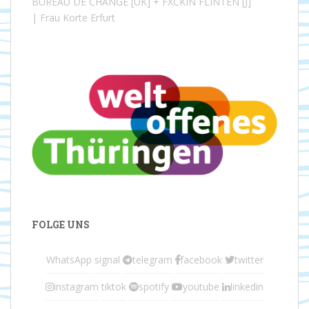
BUREAU DE CHANGE [UK] + FXCKIN FLINTEN [J]
| Frau Korte Erfurt
FOLGE UNS
WhatsApp
signal
telegram
facebook
twitter
instagram
tiktok
spotify
youtube
linkedin