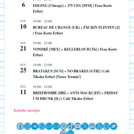
6
EDGING [Chicago] + 375 CEG [FFM] | Frau Korte
Erfurt
NOV.
19:00
-
23:00
10
BUREAU DE CHANGE [UK] + FXCKIN FLINTEN [J]
| Frau Korte Erfurt
NOV.
19:00
-
23:00
21
VONDRÉ [MEX] + KELLERLOCH [Th] | Frau Korte
Erfurt
NOV.
19:00
-
23:00
25
BRATAKUS [SCO] + NO BRAKES [GTH] | Café
Tikolor Erfurt [Neuer Termin!]
DEZ.
19:00
-
23:00
11
BRIEFBOMBE [HH] + ANTI-MACKI [EF] + FRIDAY
I´M DRUNK [IL] | Café Tikolor Erfurt
Kalender anzeigen
Facebook
Instagram
Telegram
WhatsApp
Link
Link
Spotify
TikTok
YouTube
X
Mastodon
Yelp
Twitch
Bandc
LinkedIn
Link