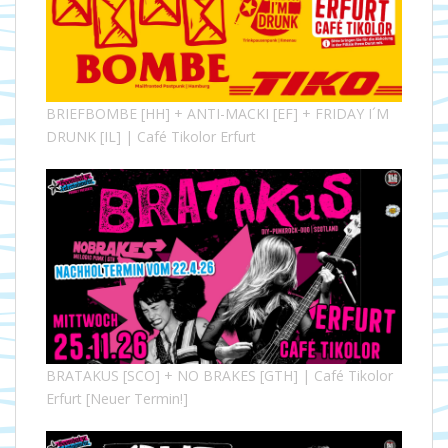
BRIEFBOMBE [HH] + ANTI-MACKI [EF] + FRIDAY I´M
DRUNK [IL] | Café Tikolor Erfurt
BRATAKUS [SCO] + NO BRAKES [GTH] | Café Tikolor
Erfurt [Neuer Termin!]