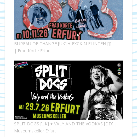
BUREAU DE CHANGE [UK] + FXCKIN FLINTEN [J]
| Frau Korte Erfurt
SPLIT DOGS [UK] + VALY AND THE VODKAS [DD] |
Museumskeller Erfurt