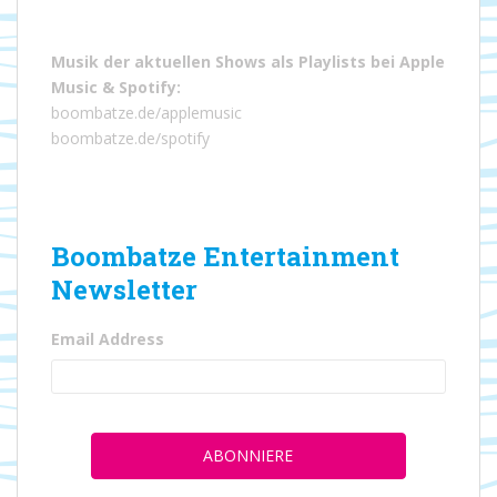
Musik der aktuellen Shows als Playlists bei
Apple
Music
&
Spotify
:
boombatze.de/applemusic
boombatze.de/spotify
Boombatze Entertainment
Newsletter
Email Address