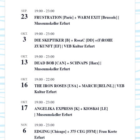
SEP.
19:00
-
23:00
23
FRUSTRATION [Paris] + WARM EXIT [Brussels] |
Museumskeller Erfurt
OKT.
19:00
-
23:00
3
DIE SKEPTIKER [B] + RosaC [DD] +(F)ROHE
ZUKUNFT [EF] | VEB Kultur Erfurt
OKT.
19:00
-
23:00
13
DEAD BOB [CAN] + SCHNAPS [Harz] |
Museumskeller Erfurt
OKT.
19:00
-
22:00
16
THE IRON ROSES [USA] + MARCH [BEL/NL] | VEB
Kultur Erfurt
OKT.
19:00
-
23:00
17
ANGELIKA EXPRESS [K] + KIOSK61 [LE]
| Museumskeller Erfurt
NOV.
19:00
-
23:00
6
EDGING [Chicago] + 375 CEG [FFM] | Frau Korte
Erfurt