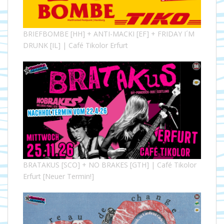
BRIEFBOMBE [HH] + ANTI-MACKI [EF] + FRIDAY I´M
DRUNK [IL] | Café Tikolor Erfurt
BRATAKUS [SCO] + NO BRAKES [GTH] | Café Tikolor
Erfurt [Neuer Termin!]