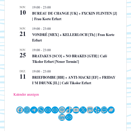
NOV.
19:00
-
23:00
10
BUREAU DE CHANGE [UK] + FXCKIN FLINTEN [J]
| Frau Korte Erfurt
NOV.
19:00
-
23:00
21
VONDRÉ [MEX] + KELLERLOCH [Th] | Frau Korte
Erfurt
NOV.
19:00
-
23:00
25
BRATAKUS [SCO] + NO BRAKES [GTH] | Café
Tikolor Erfurt [Neuer Termin!]
DEZ.
19:00
-
23:00
11
BRIEFBOMBE [HH] + ANTI-MACKI [EF] + FRIDAY
I´M DRUNK [IL] | Café Tikolor Erfurt
Kalender anzeigen
Facebook
Instagram
Telegram
WhatsApp
Link
Link
Spotify
TikTok
YouTube
X
Mastodon
Yelp
Twitch
Bandc
LinkedIn
Link