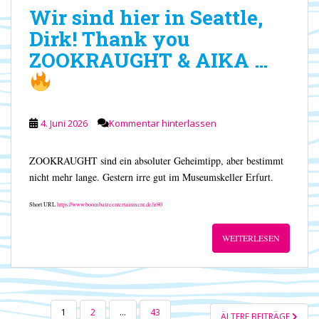
Wir sind hier in Seattle,
Dirk! Thank you
ZOOKRAUGHT & AIKA …
4. Juni 2026
Kommentar hinterlassen
ZOOKRAUGHT sind ein absoluter Geheimtipp, aber bestimmt
nicht mehr lange. Gestern irre gut im Museumskeller Erfurt.
Short URL
https://www.boombatzeentertainment.de/ir80
WEITERLESEN
SEITENNUMMERIERUNG
1
2
…
43
ÄLTERE BEITRÄGE