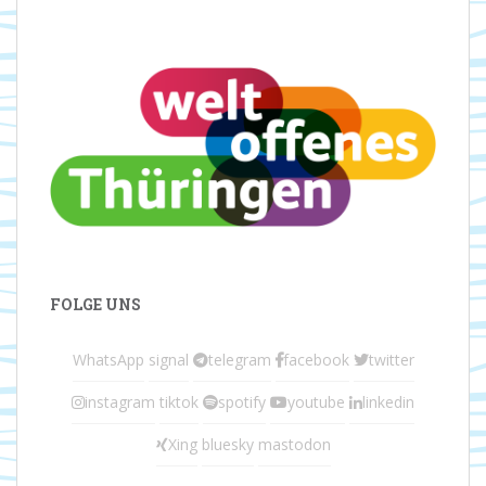
FOLGE UNS
WhatsApp
signal
telegram
facebook
twitter
instagram
tiktok
spotify
youtube
linkedin
Xing
bluesky
mastodon