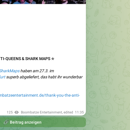
NTI-QUEENS & SHARK MAPS ✯
SharkMaps
haben am 27.3. im
urt
superb abgeliefert, das habt ihr wunderbar
batzeentertainment.de/thank-you-the-anti-
125
Boombatze Entertainment
, edited
11:35

Beitrag anzeigen