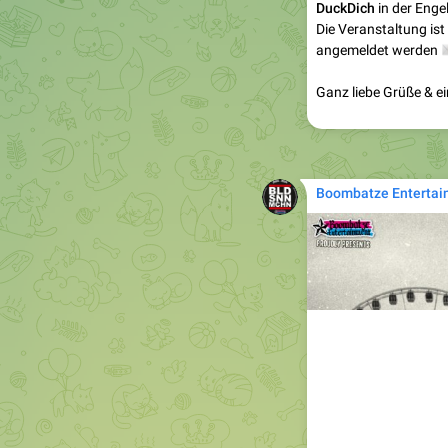
DuckDich
in der Enge
Die Veranstaltung ist 

angemeldet werden
Ganz liebe Grüße & e
Boombatze Entertai