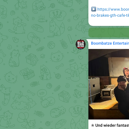
▶️
https://www.boom
no-brakes-gth-cafe-ti

Boombatze Entertai
✯ Und wieder fantas