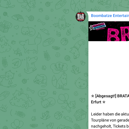
Boombatze Entertai
✯ [Abgesagt!] BRATA
Erfurt ✯
Leider haben die ak
Tourpläne von gerade 
nachgeholt, Tickets b