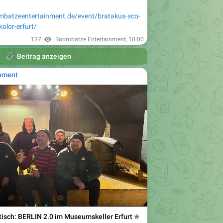
batzeentertainment.de/event/bratakus-sco-
kolor-erfurt/
137
Boombatze Entertainment
,
10:00

Beitrag anzeigen
nment
tisch: BERLIN 2.0 im Museumskeller Erfurt ✯