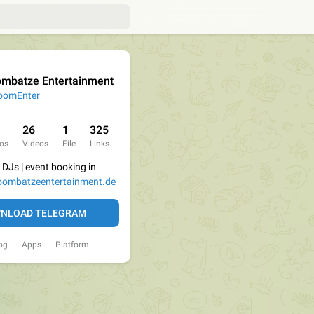
mbatze Entertainment
omEnter
26
1
325
os
Videos
File
Links
l DJs | event booking in
ombatzeentertainment.de
NLOAD TELEGRAM
og
Apps
Platform