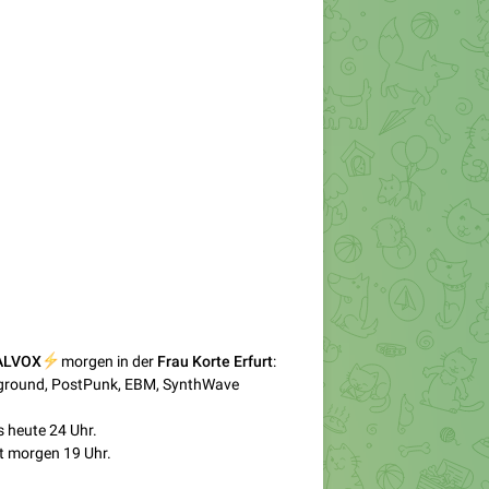
ALVOX
⚡
morgen in der
Frau Korte Erfurt
:
rground, PostPunk, EBM, SynthWave
s heute 24 Uhr.
t morgen 19 Uhr.