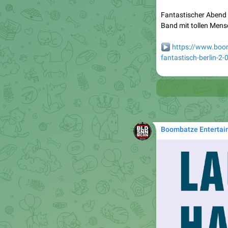
Fantastischer Abend 
Band mit tollen Mensc
▶️
https://www.boo
fantastisch-berlin-2-

Boombatze Entertai