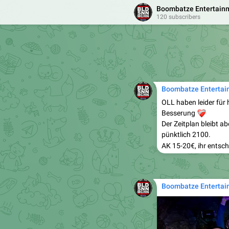
Boombatze Entertain
120 subscribers
Boombatze Entertai
OLL haben leider für
❤️‍🩹
Besserung
Der Zeitplan bleibt a
pünktlich 2100.

AK 15-20€, ihr entsch
Boombatze Entertai