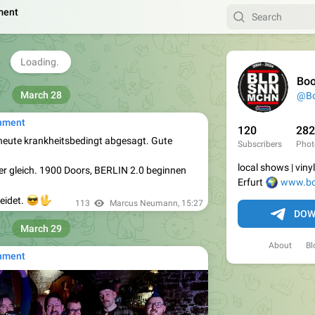
ment
Boo
March 28
@Bo
nment
120
282
 heute krankheitsbedingt abgesagt. Gute
Subscribers
Phot
local shows | viny
ber gleich. 1900 Doors, BERLIN 2.0 beginnen
🌍
Erfurt
www.bo

🖖
eidet.
113
Marcus Neumann
,
15:27
DOW
March 29
About
Bl
nment