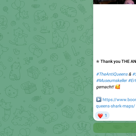
✯ Thank you THE A
#TheAntiQueens
&
#
#Museumskeller
#Erf
🥰
gemacht!
▶️
https://www.boom
queens-shark-maps/
❤
1
